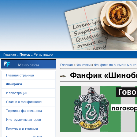
Главная
::
Поиск
::
Регистрация
Меню сайта
Главная
»
Фанфики
»
Фанфики по аниме и манге
Фанфик «Шиноби,
Главная страница
Фанфики
Иллюстрации
Статьи о фанфикшене
Термины фанфикшена
Инструменты авторов
Конкурсы и турниры