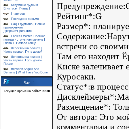
Предупреждение:С
Безумные будни в
Египтусе | Глава 1
Рейтинг*:G
I hate you
Последнее письмо | I
Размер*: планируе
Сады дурмана | Новые
приключения
Джирайи:Прибытие
Содержание:Нарут
Endless Winter. Прогноз
погоды - столетняя метель |
Глава 1. Начало конца
встречи со своими
Лепестки на волнах |
Часть первая. Путь домой
Там его находит Ё
Лепестки на волнах |
Часть первая. Путь домой.
Киске залечивает 
Пролог
Between Angels And
Demons | What Have You Done
Куросаки.
Чат
Статус*:в процесс
Текущее время на сайте:
09:30
Дисклеймеры*:Мас
Размещение*: Толь
От автора: Это мо
комментарии и сове