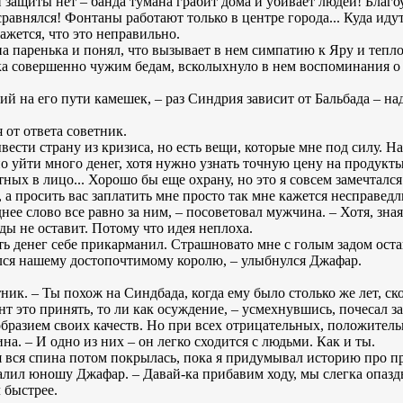
 защиты нет – банда тумана грабит дома и убивает людей! Благо
сравнялся! Фонтаны работают только в центре города... Куда идут
ажется, что это неправильно.
 паренька и понял, что вызывает в нем симпатию к Яру и теплое
а совершенно чужим бедам, всколыхнуло в нем воспоминания о 
й на его пути камешек, – раз Синдрия зависит от Бальбада – на
я от ответа советник.
вести страну из кризиса, но есть вещи, которые мне под силу. Н
но уйти много денег, хотя нужно узнать точную цену на продукты
стных в лицо... Хорошо бы еще охрану, но это я совсем замечталс
, а просить вас заплатить мне просто так мне кажется несправед
ее слово все равно за ним, – посоветовал мужчина. – Хотя, зная 
ады не оставит. Потому что идея неплоха.
сть денег себе прикарманил. Страшновато мне с голым задом оста
ился нашему достопочтимому королю, – улыбнулся Джафар.
ик. – Ты похож на Синдбада, когда ему было столько же лет, ско
нт это принять, то ли как осуждение, – усмехнувшись, почесал з
ообразием своих качеств. Но при всех отрицательных, положител
а. – И одно из них – он легко сходится с людьми. Как и ты.
еня вся спина потом покрылась, пока я придумывал историю про 
валил юношу Джафар. – Давай-ка прибавим ходу, мы слегка опазд
 быстрее.