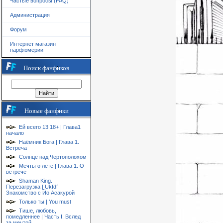
Частые вопросы (FAQ)
Администрация
Форум
Интернет магазин
парфюмерии
Поиск фанфиков
Новые фанфики
Ей всего 13 18+ | Глава1
начало
Наёмник Бога | Глава 1.
Встреча
Солнце над Чертополохом
Мечты о лете | Глава 1. О
встрече
Shaman King.
Перезагрузка | Ukfdf
Знакомство с Йо Асакурой
Только ты | You must
Тише, любовь,
помедленнее | Часть I. Вслед
за мечтой