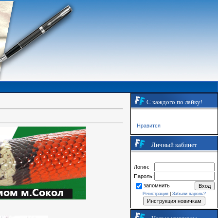
С каждого по лайку!
Нравится
Личный кабинет
Логин:
Пароль:
запомнить
Регистрация
|
Забыли пароль?