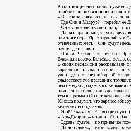
К гостинице они подошли уже когда
приближающихся юношу и советника
– Вы так задержались, мы начали во
– Где Син и Масрур? – перебил ее 
– Они ушли занять свой пост, – пос
– Да, все правильно, у купца дежур
нам тоже пора. Яр, отправляйся к С
отмеченных мест. – Они будут здесь.
начнет действовать.
– Понял. Все сделаю, – ответил Яр, 
Влажный воздух Бальбада, остыв, об
В своих песнях они рассказывали о
корабли, выплывали из призрачных
улиц, где за очередной аркой, отод
сладострастную красавицу, томящуюс
чем охочую до мужского внимания м
намеченной цели, лишь дважды оста
тумана размытый свет качающегося в
Юноша подумал, что заранее обнару
величину его кулаков.
– Э-эй! Уважаемые! – выкрикнул он. 
– Аль-Джарис, – уточнил Синдбад, п
– Здравы будьте, – по привычке пож
– Да нормально, – не вспомнил обыч