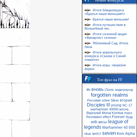
Новые конкурсы
Итоги блицконкурса
«Братья наши меньшие!»
Братья наши меньшие!
Итоги путешествия в
Волшебный лес
Итоги сезонной акции
«Фанартист сезона»
Яблоневый Сад. Итоги
бала
Итоги апрельского
конкурса «Сказки о Синей
планете»
Итоги игры: «верю/не
верю»
Топ фраз на FF
вновь
life
(Sonic
андеграунд
forgotten realms
вторая
Porcelain
shine
Silver
Disciples III
young
NC-17
warhammer 40000
весна
Вергилий
Mortal Kombat
mass
Forever
Revelation
effect
буду
league of
with
весы
legends
Warhammer 40 000
seven
ангст
from
Alpha
nkar