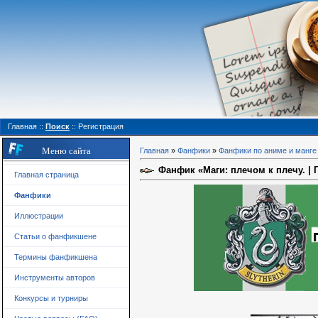
Главная
::
Поиск
::
Регистрация
Меню сайта
Главная
»
Фанфики
»
Фанфики по аниме и манге
Фанфик «Маги: плечом к плечу. | Г
Главная страница
Фанфики
Иллюстрации
Статьи о фанфикшене
Термины фанфикшена
Инструменты авторов
Конкурсы и турниры