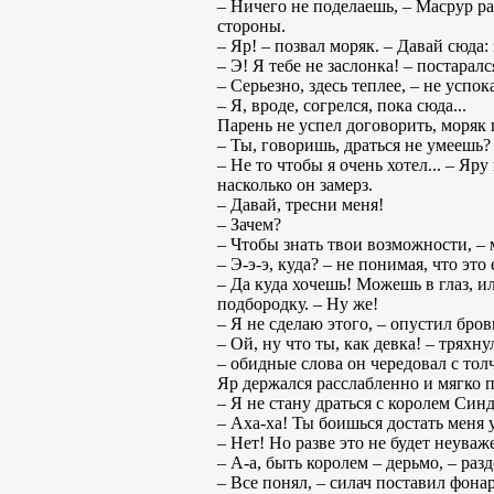
– Ничего не поделаешь, – Масрур р
стороны.
– Яр! – позвал моряк. – Давай сюда: 
– Э! Я тебе не заслонка! – постаралс
– Серьезно, здесь теплее, – не успо
– Я, вроде, согрелся, пока сюда...
Парень не успел договорить, моряк 
– Ты, говоришь, драться не умеешь? 
– Не то чтобы я очень хотел... – Яр
насколько он замерз.
– Давай, тресни меня!
– Зачем?
– Чтобы знать твои возможности, – 
– Э-э-э, куда? – не понимая, что это
– Да куда хочешь! Можешь в глаз, и
подбородку. – Ну же!
– Я не сделаю этого, – опустил бро
– Ой, ну что ты, как девка! – тряхн
– обидные слова он чередовал с тол
Яр держался расслабленно и мягко п
– Я не стану драться с королем Син
– Аха-ха! Ты боишься достать меня 
– Нет! Но разве это не будет неува
– А-а, быть королем – дерьмо, – ра
– Все понял, – силач поставил фона