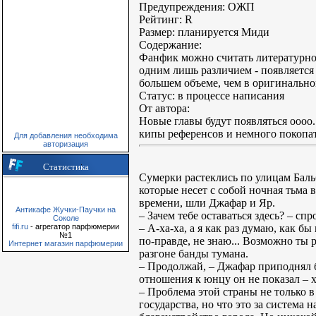
Предупреждения: ОЖП
Рейтинг: R
Размер: планируется Миди
Содержание:
Фанфик можно считать литературной
одним лишь различием - появляется 
большем объеме, чем в оригинальн
Статус: в процессе написания
От автора:
Новые главы будут появляться оооо.
кипы референсов и немного покопат
Для добавления необходима
авторизация
Статистика
Сумерки растеклись по улицам Баль
которые несет с собой ночная тьма 
времени, шли Джафар и Яр.
Антикафе Жучки-Паучки на
– Зачем тебе оставаться здесь? – сп
Соколе
– А-ха-ха, а я как раз думаю, как б
fifi.ru
- агрегатор парфюмерии
№1
по-правде, не знаю... Возможно ты р
Интернет магазин парфюмерии
разгоне банды тумана.
– Продолжай, – Джафар приподнял 
отношения к юнцу он не показал – х
– Проблема этой страны не только в
государства, но что это за система 