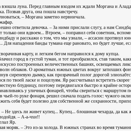
 взошла луна. Перед главным входом их ждали Моргана и Аладд
. Позвав друга, она пошла навстречу.
лноваться, – Моргана заметно нервничала.
Джафар.
пешно ответила девочка. – За ними прислали слугу, а нам Синдба
ят только они вдвоем... Втроем, – поправил себя советник, вспо
индбаду и расскажи о том, что мы узнали, – ассасин протянул юн
.. Для нападения банды тумана еще рановато, но будет лучше, есл
сворачивая карту, и легким бегом направился к дому купца.
лачил город в густой туман, и тот преобразился, став таким, к
 искусно построенных величественных башнях, освещаемых лико
 волн облаков. О ароматных южных цветах вокруг затихших фон
винув сиреневую дымку, как прозрачный полог дорогой элиохабт
я по твоей ласке и поцелуям. Яр рассчитывал встретить скорее
естную блудницу, поэтому передвигался быстро и крайне осторо
навливаясь у уличных фонарей, чтобы свериться с маршрутом по 
 чьей-то руке фонаря, решил сначала подать голос: чужого оклик
жить себя будет полезно для собственной же сохранности, при
– Не здесь ли живет купец... Купец... блошиная чехарда, да как ж
одойдя. – А-а-чхи!!
елал Яр.
ая моряк. – Это из-за холода. В южных странах во время туманн