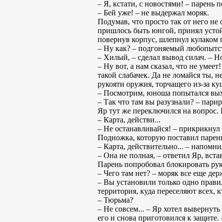
– Я, кстати, с новостями! – парень 
– Бей уже! – не выдержал моряк.
Подумав, что просто так от него не
пришлось быть юнгой, принял устойч
повернув корпус, шлепнул кулаком 
– Ну как? – подгоняемый любопытс
– Хилый, – сделал вывод силач. – Но
– Ну вот, а нам сказал, что не умее
такой слабачек. Да не ломайся ты, н
рукояти оружия, торчащего из-за ку
– Посмотрим, юноша попытался выхв
– Так что там вы разузнали? – пари
Яр тут же переключился на вопрос. 
– Карта, действи...
– Не останавливайся! – прикрикнул 
Подножка, которую поставил парень
– Карта, действительно... – напомн
– Она не полная, – ответил Яр, вст
Парень попробовал блокировать руки
– Чего там нет? – моряк все еще де
– Вы установили только одно правил
территория, куда переселяют всех, 
– Тюрьма?
– Не совсем... – Яр хотел вывернут
его и снова приготовился к защите.