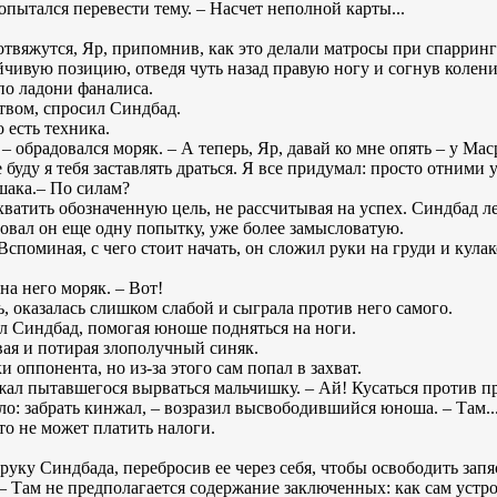
попытался перевести тему. – Насчет неполной карты...
 отвяжутся, Яр, припомнив, как это делали матросы при спарринг
ивую позицию, отведя чуть назад правую ногу и согнув колени. 
по ладони фаналиса.
твом, спросил Синдбад.
 есть техника.
т! – обрадовался моряк. – А теперь, Яр, давай ко мне опять – у М
е буду я тебя заставлять драться. Я все придумал: просто отними
шака.– По силам?
атить обозначенную цель, не рассчитывая на успех. Синдбад лег
ровал он еще одну попытку, уже более замысловатую.
Вспоминая, с чего стоит начать, он сложил руки на груди и кула
на него моряк. – Вот!
, оказалась слишком слабой и сыграла против него самого.
ил Синдбад, помогая юноше подняться на ноги.
авая и потирая злополучный синяк.
 оппонента, но из-за этого сам попал в захват.
ржал пытавшегося вырваться мальчишку. – Ай! Кусаться против п
о: забрать кинжал, – возразил высвободившийся юноша. – Там..
кто не может платить налоги.
ь руку Синдбада, перебросив ее через себя, чтобы освободить зап
 – Там не предполагается содержание заключенных: как сам устро