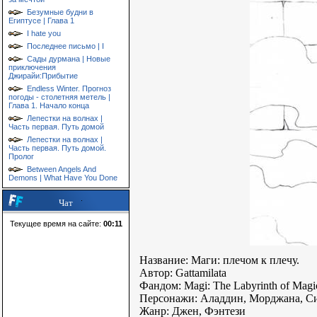
Безумные будни в
Египтусе | Глава 1
I hate you
Последнее письмо | I
Сады дурмана | Новые
приключения
Джирайи:Прибытие
Endless Winter. Прогноз
погоды - столетняя метель |
Глава 1. Начало конца
Лепестки на волнах |
Часть первая. Путь домой
Лепестки на волнах |
Часть первая. Путь домой.
Пролог
Between Angels And
Demons | What Have You Done
Чат
Текущее время на сайте:
00:11
Название: Маги: плечом к плечу.
Автор: Gattamilata
Фандом: Magi: The Labyrinth of Magi
Персонажи: Аладдин, Морджана, Си
Жанр: Джен, Фэнтези