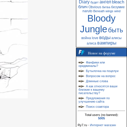
Diary
ангел
bleach
будет
блич
Obvious
безумие
битва
naruto
Beneath
wings
wind
Bloody
Jungle
быть
воды
война
love
алисы
вампиры
алиса
Новое на форуме
Фанфики или
ориджиналы?
Бутылочка на поцелуи
Вопросом на вопрос
Длинные слова
А как относятся ваши
близкие к вашему
писательству?
Предложения по
улучшению сайта
Поиск соавтора
Total users (no banned):
5005
Ry7.ru -
Интернет магазин