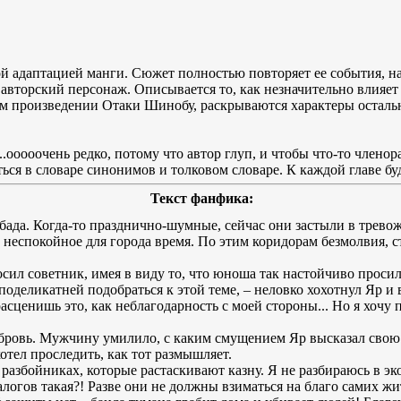
 адаптацией манги. Сюжет полностью повторяет ее события, нач
авторский персонаж. Описывается то, как незначительно влияет 
ом произведении Отаки Шинобу, раскрываются характеры осталь
..ооооочень редко, потому что автор глуп, и чтобы что-то члено
ься в словаре синонимов и толковом словаре. К каждой главе б
Текст фанфика:
бада. Когда-то празднично-шумные, сейчас они застыли в трево
в неспокойное для города время. По этим коридорам безмолвия, с
росил советник, имея в виду то, что юноша так настойчиво просил
ы поделикатней подобраться к этой теме, – неловко хохотнул Яр и 
асценишь это, как неблагодарность с моей стороны... Но я хочу 
бровь. Мужчину умилило, с каким смущением Яр высказал свою 
отел проследить, как тот размышляет.
 разбойниках, которые растаскивают казну. Я не разбираюсь в эк
налогов такая?! Разве они не должны взиматься на благо самих ж