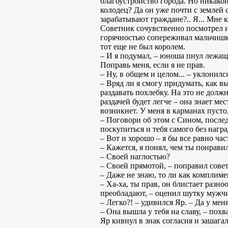
благоустройство города. Но никакой
колодец? Да он уже почти с землей 
зарабатывают граждане?.. Я... Мне к
Советник сочувственно посмотрел на
горячностью сопереживал мальчишк
тот еще не был королем.
– И я подумал, – юноша пнул лежащи
Поправь меня, если я не прав.
– Ну, в общем и целом... – уклонилс
– Вряд ли я смогу придумать, как вы
раздавать похлебку. На это не долж
раздачей будет легче – она знает ме
возникнет. У меня в карманах пусто
– Поговори об этом с Сином, последн
поскупиться и тебя самого без нагр
– Вот и хорошо – я бы все равно ча
– Кажется, я понял, чем ты понрав
– Своей наглостью?
– Своей прямотой, – поправил советн
– Даже не знаю, то ли как комплиме
– Ха-ха, ты прав, он блистает разн
преобладают, – оценил шутку мужчин
– Легко?! – удивился Яр. – Да у м
– Она вышла у тебя на славу, – пох
Яр кивнул в знак согласия и зашагал