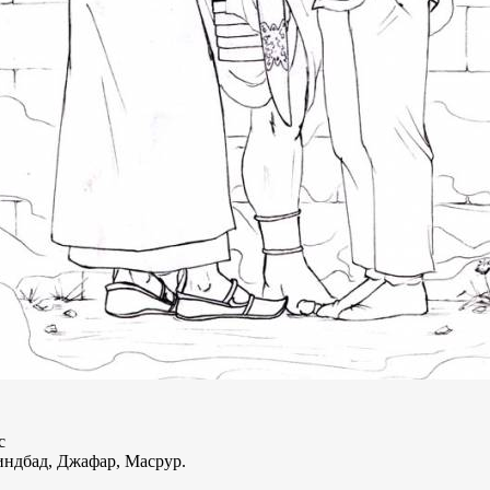
c
ндбад, Джафар, Масрур.