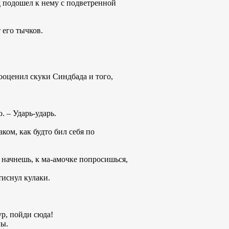
д подошел к нему с подветренной
т его тычков.
едооценил скуки Синдбада и того,
. – Ударь-ударь.
ком, как будто бил себя по
ть начнешь, к ма-амочке попросишься,
тиснул кулаки.
ур, пойди сюда!
лы.