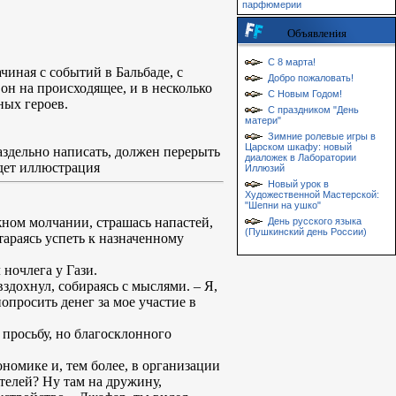
парфюмерии
Объявления
С 8 марта!
иная с событий в Бальбаде, с
Добро пожаловать!
он на происходящее, и в несколько
С Новым Годом!
ных героев.
С праздником "День
матери"
Зимние ролевые игры в
Царском шкафу: новый
раздельно написать, должен перерыть
диаложек в Лаборатории
удет иллюстрация
Иллюзий
Новый урок в
Художественной Мастерской:
"Шепни на ушко"
жном молчании, страшась напастей,
День русского языка
(Пушкинский день России)
тараясь успеть к назначенному
 ночлега у Гази.
вздохнул, собираясь с мыслями. – Я,
попросить денег за мое участие в
просьбу, но благосклонного
ономике и, тем более, в организации
ителей? Ну там на дружину,