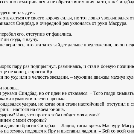
ассеянно осматривался и не обратил внимания на то, как Синдба
здесь не так дует.
я отвязаться от своего короля силач, но тот ловко уворачивался о
каивался Синдбад, в очередной раз уклоняясь от руки Масрура.
перебил его, отступив от фаналиса.
Иди сюда, я научу.
у не верилось, что эта затея зайдет дальше предложения, но он н
моряк пару раз подпрыгнул, разминаясь, и стал в боевую позицию
 еще не конец, спросил Яр.
ли по уху, или в челюсть звездани, – мужчина дважды махнул кула
ви юноша.
ул руками Синдбад, но от идеи не отказался. – Того гляди хныка
чками кулаком в плечи паренька.
оддавался ударам, но когда они стали настойчивей, отступил и с
дрии!– настоял на своем юноша.
ударом? Или, что против тебя пойдет моя армия?
жением с моей стороны?
здосадовано бросил Синдбад. – Ладно, тогда врежь Масруру. Маср
рь на землю, подошел к Яру и выставил ладони. – Бей со всей си