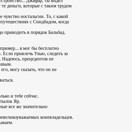
устройство... Джафар, ты видел
 те деньги, которые с таким трудом
 чувство ностальгии. То, с какой
путешествиях с Синдбадом, когда
до приводить в порядок Бальбад.
апример... я мог бы бесплатно
. Если привлечь Улью, следить за
я. Надеюсь, прецедентов не
ливым.
его, могу сказать, что он не
ваться.
лько и тебе сейчас.
атылок Яр.
ьные все же значительно
превеликоуважаемых коневладельцев.
ываем.