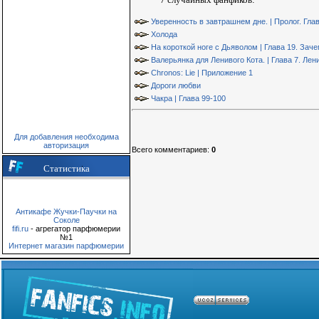
Уверенность в завтрашнем дне. | Пролог. Гла
Холода
На короткой ноге с Дьяволом | Глава 19. Зач
Валерьянка для Ленивого Кота. | Глава 7. Лен
Chronos: Lie | Приложение 1
Дороги любви
Чакра | Глава 99-100
Для добавления необходима
авторизация
Всего комментариев
:
0
Статистика
Антикафе Жучки-Паучки на
Соколе
fifi.ru
- агрегатор парфюмерии
№1
Интернет магазин парфюмерии