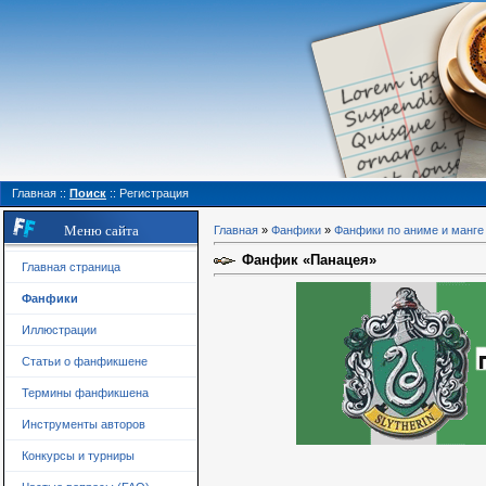
Главная
::
Поиск
::
Регистрация
Меню сайта
Главная
»
Фанфики
»
Фанфики по аниме и манге
Фанфик «Панацея»
Главная страница
Фанфики
Иллюстрации
Статьи о фанфикшене
Термины фанфикшена
Инструменты авторов
Конкурсы и турниры