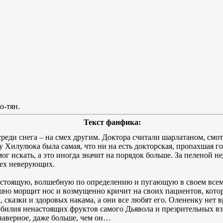
о-тян.
Текст фанфика:
среди снега – на смех другим. Доктора считали шарлатаном, см
у Хилулюка была самая, что ни на есть докторская, пропахшая 
мог искать, а это иногда значит на порядок больше. За пеленой 
сех неверующих.
астоящую, волшебную по определению и пугающую в своем всем
ешно морщит нос и возмущенно кричит на своих пациентов, кот
 сказки и здоровых накама, а они все любят его. Олененку нет 
илия ненастоящих фруктов самого Дьявола и презрительных взг
наверное, даже больше, чем он…