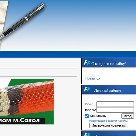
С каждого по лайку!
Нравится
Личный кабинет
Логин:
Пароль:
запомнить
Регистрация
|
Забыли пароль?