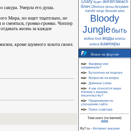
Diary
ангел
bleach
будет
блич
Obvious
безумие
 сакура. Умерла его душа.
битва
naruto
wings
Beneath
wind
Bloody
ого Мира, но ищет тщательно, не
 и смеяться, громко-громко. Чоппер
Jungle
 отдавать жизнь за каждое
быть
воды
война
love
алисы
вампиры
 жизни, кроме шумного хохота своих
алиса
Новое на форуме
Фанфики или
ориджиналы?
Бутылочка на поцелуи
Вопросом на вопрос
Длинные слова
А как относятся ваши
близкие к вашему
писательству?
Предложения по
улучшению сайта
Поиск соавтора
Total users (no banned):
5005
Ry7.ru -
Интернет магазин