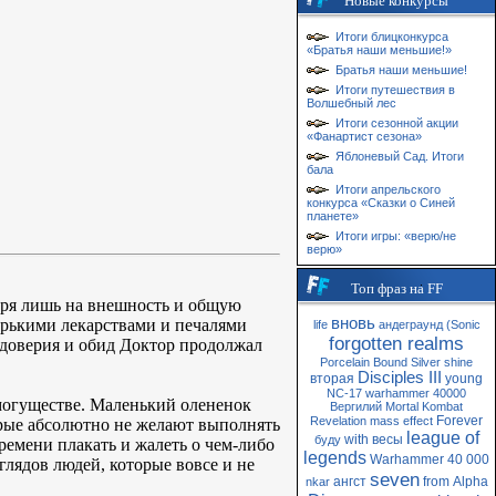
Новые конкурсы
Итоги блицконкурса
«Братья наши меньшие!»
Братья наши меньшие!
Итоги путешествия в
Волшебный лес
Итоги сезонной акции
«Фанартист сезона»
Яблоневый Сад. Итоги
бала
Итоги апрельского
конкурса «Сказки о Синей
планете»
Итоги игры: «верю/не
верю»
Топ фраз на FF
отря лишь на внешность и общую
вновь
горькими лекарствами и печалями
life
андеграунд
(Sonic
forgotten realms
недоверия и обид Доктор продолжал
Porcelain
Bound
Silver
shine
Disciples III
вторая
young
NC-17
warhammer 40000
огуществе. Маленький олененок
Вергилий
Mortal Kombat
Forever
Revelation
mass
effect
орые абсолютно не желают выполнять
league of
with
весы
буду
времени плакать и жалеть о чем-либо
legends
Warhammer 40 000
лядов людей, которые вовсе и не
seven
ангст
from
Alpha
nkar