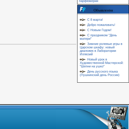
парфюмерии
Объявления
С 8 марта!
Добро пожаловать!
С Новым Годом!
С праздником "День
матери"
Зимние ролевые игры в
Царском шкафу: новый
диаложек в Лаборатории
Иллюзий
Новый урок в
Художественной Мастерской:
"Шепни на ушко"
День русского языка
(Пушкинский день России)