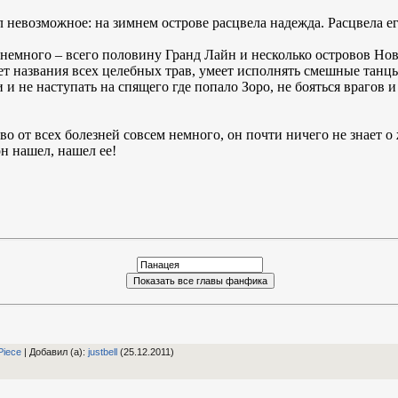
евозможное: на зимнем острове расцвела надежда. Расцвела его
емного – всего половину Гранд Лайн и несколько островов Нов
ет названия всех целебных трав, умеет исполнять смешные танцы
и не наступать на спящего где попало Зоро, не бояться врагов и
о от всех болезней совсем немного, он почти ничего не знает о
он нашел, нашел ее!
Piece
|
Добавил (а)
:
justbell
(25.12.2011)