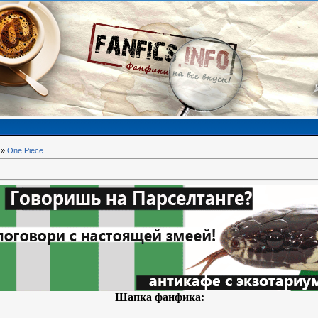
»
One Piece
Шапка фанфика: