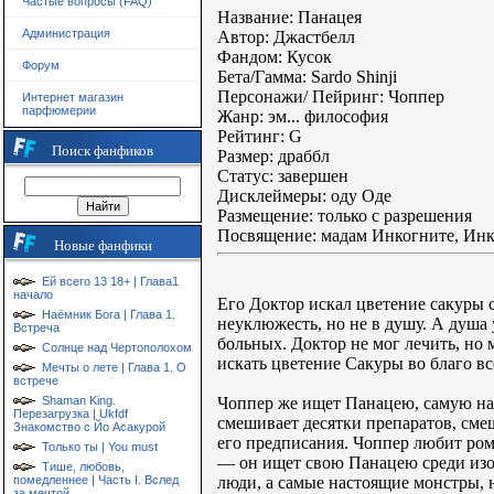
Частые вопросы (FAQ)
Название: Панацея
Администрация
Автор: Джастбелл
Фандом: Кусок
Форум
Бета/Гамма: Sardo Shinji
Персонажи/ Пейринг: Чоппер
Интернет магазин
парфюмерии
Жанр: эм... философия
Рейтинг: G
Поиск фанфиков
Размер: драббл
Статус: завершен
Дисклеймеры: оду Оде
Размещение: только с разрешения
Посвящение: мадам Инкогните, Инк
Новые фанфики
Ей всего 13 18+ | Глава1
начало
Его Доктор искал цветение сакуры 
Наёмник Бога | Глава 1.
неуклюжесть, но не в душу. А душа 
Встреча
больных. Доктор не мог лечить, но 
Солнце над Чертополохом
искать цветение Сакуры во благо в
Мечты о лете | Глава 1. О
встрече
Чоппер же ищет Панацею, самую н
Shaman King.
Перезагрузка | Ukfdf
смешивает десятки препаратов, см
Знакомство с Йо Асакурой
его предписания. Чоппер любит ром,
Только ты | You must
— он ищет свою Панацею среди изоб
Тише, любовь,
люди, а самые настоящие монстры, 
помедленнее | Часть I. Вслед
за мечтой