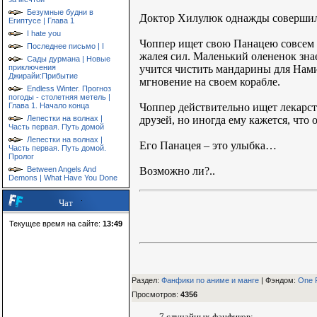
Безумные будни в
Доктор Хилулюк однажды совершил н
Египтусе | Глава 1
I hate you
Чоппер ищет свою Панацею совсем н
Последнее письмо | I
жалея сил. Маленький олененок зна
Сады дурмана | Новые
учится чистить мандарины для Нами 
приключения
Джирайи:Прибытие
мгновение на своем корабле.
Endless Winter. Прогноз
погоды - столетняя метель |
Чоппер действительно ищет лекарств
Глава 1. Начало конца
друзей, но иногда ему кажется, что 
Лепестки на волнах |
Часть первая. Путь домой
Лепестки на волнах |
Его Панацея – это улыбка…
Часть первая. Путь домой.
Пролог
Возможно ли?..
Between Angels And
Demons | What Have You Done
Чат
Текущее время на сайте:
13:49
Раздел:
Фанфики по аниме и манге
| Фэндом
:
One 
Просмотров
:
4356
7 случайных фанфиков: