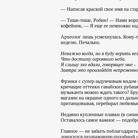
— Написав краской свое имя на ста
— Тише-тише, Робин! — Нами вороват
кофейник, — Я еще ее немножко над
Археолог лишь усмехнулась. Кому-то
неделю. Печально.
Неважно когда, но я буду верить вез
Что достигну огромного неба.
Я слышу эхо вдали, говорящее мне -
Завтра это произойдёт непременно
Фрэнки с супер-задумчивым видом ст
кричащие оттенки гавайских рубашек
музыканта можно ждать такого? Бру
магазин на окраине одного из дальн
пританцовывая, перебирал любимые р
Недавно купленные плавки (в синие
Оставалось самое важное — подобра
Главное — не забыть поблагодарить 
доносился раздражающе-похабный с