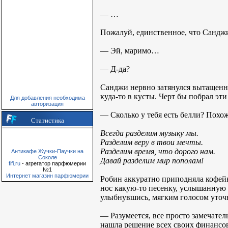
— …
Пожалуй, единственное, что Сандж
— Эй, маримо…
— Д-да?
Санджи нервно затянулся вытащенно
куда-то в кусты. Черт бы побрал эт
Для добавления необходима
авторизация
— Сколько у тебя есть белли? Похо
Статистика
Всегда разделим музыку мы.
Разделим веру в твои мечты.
Разделим время, что дорого нам.
Антикафе Жучки-Паучки на
Соколе
Давай разделим мир пополам!
fifi.ru
- агрегатор парфюмерии
№1
Интернет магазин парфюмерии
Робин аккуратно приподняла кофейн
нос какую-то песенку, услышанную 
улыбнувшись, мягким голосом уточн
— Разумеется, все просто замечател
нашла решение всех своих финанс