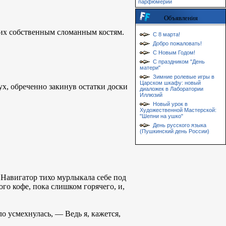
парфюмерии
Объявления
 их собственным сломанным костям.
С 8 марта!
Добро пожаловать!
С Новым Годом!
С праздником "День
матери"
Зимние ролевые игры в
Царском шкафу: новый
х, обреченно закинув остатки доски
диаложек в Лаборатории
Иллюзий
Новый урок в
Художественной Мастерской:
"Шепни на ушко"
День русского языка
(Пушкинский день России)
Навигатор тихо мурлыкала себе под
го кофе, пока слишком горячего, и,
ло усмехнулась, — Ведь я, кажется,