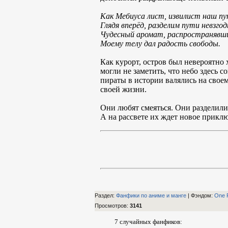
Как Мебиуса лист, извилист наш пу
Глядя вперёд, разделим пути невзгод
Чудесный аромат, распространявш
Моему телу дал радость свободы.
Как курорт, остров был невероятно
могли не заметить, что небо здесь 
пираты в истории валялись на своем
своей жизни.
Они любят смеяться. Они разделил
А на рассвете их ждет новое прикл
Раздел:
Фанфики по аниме и манге
| Фэндом
:
One 
Просмотров
:
3141
7 случайных фанфиков: