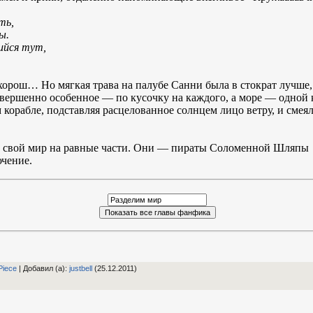
ть,
ы.
ийся тут,
 хорош… Но мягкая трава на палубе Санни была в стократ лучше,
совершенно особенное — по кусочку на каждого, а море — одной
 корабле, подставляя расцелованное солнцем лицо ветру, и смеяли
и свой мир на равные части. Они — пираты Соломенной Шляпы
ючение.
Piece
|
Добавил (а)
:
justbell
(25.12.2011)