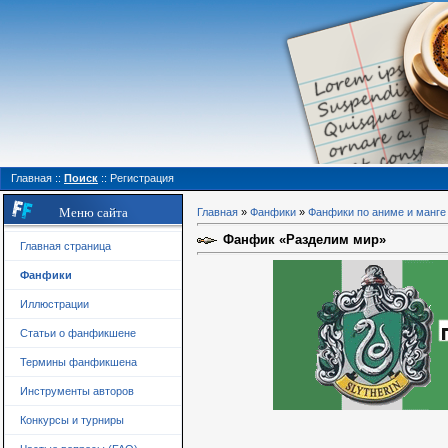
Главная
::
Поиск
::
Регистрация
Меню сайта
Главная
»
Фанфики
»
Фанфики по аниме и манге
Фанфик «Разделим мир»
Главная страница
Фанфики
Иллюстрации
Статьи о фанфикшене
Термины фанфикшена
Инструменты авторов
Конкурсы и турниры