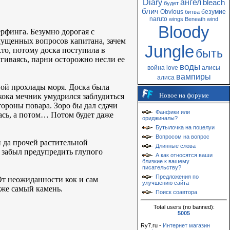
Diary
ангел
bleach
будет
блич
Obvious
безумие
битва
naruto
wings
Beneath
wind
Bloody
ерфинга. Безумно дорогая с
мущенных вопросов капитана, зачем
Jungle
то, потому доска поступила в
быть
гиваясь, парни осторожно несли ее
воды
война
love
алисы
вампиры
алиса
ной прохлады моря. Доска была
Новое на форуме
кока мечник умудрился заблудиться
тороны повара. Зоро бы дал сдачи
Фанфики или
лась, а потом… Потом будет даже
ориджиналы?
Бутылочка на поцелуи
Вопросом на вопрос
н да прочей растительной
Длинные слова
о забыл предупредить глупого
А как относятся ваши
близкие к вашему
писательству?
Предложения по
От неожиданности кок и сам
улучшению сайта
 же самый камень.
Поиск соавтора
Total users (no banned):
5005
Ry7.ru -
Интернет магазин