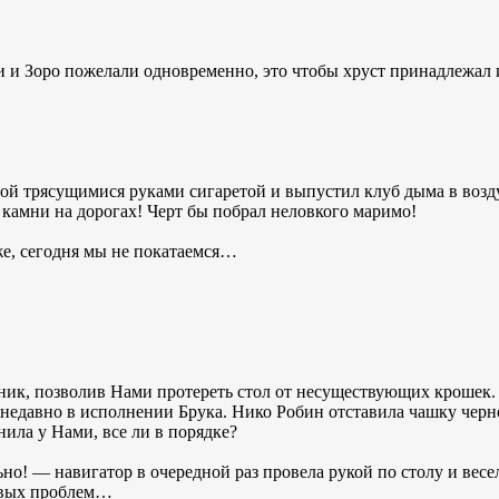
и и Зоро пожелали одновременно, это чтобы хруст принадлежал
й трясущимися руками сигаретой и выпустил клуб дыма в возду
и камни на дорогах! Черт бы побрал неловкого маримо!
же, сегодня мы не покатаемся…
ик, позволив Нами протереть стол от несуществующих крошек. 
недавно в исполнении Брука. Нико Робин отставила чашку черно
ила у Нами, все ли в порядке?
ьно! — навигатор в очередной раз провела рукой по столу и весе
овых проблем…