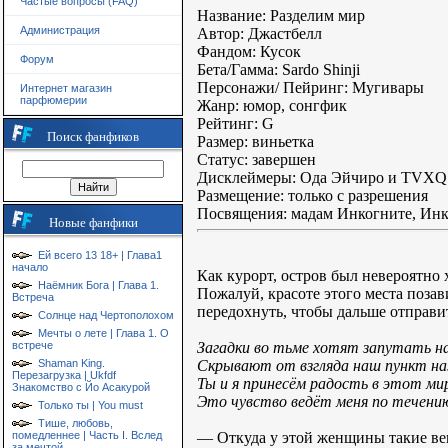
Частые вопросы (FAQ)
Название: Разделим мир
Администрация
Автор: Джастбелл
Фандом: Кусок
Форум
Бета/Гамма: Sardo Shinji
Персонажи/ Пейринг: Мугивары
Интернет магазин
парфюмерии
Жанр: юмор, сонгфик
Рейтинг: G
Поиск фанфиков
Размер: виньетка
Статус: завершен
Дисклеймеры: Ода Эйчиро и TVXQ - 
Размещение: только с разрешения
Посвящения: мадам Инкогните, Инк
Новые фанфики
Ей всего 13 18+ | Глава1
начало
Как курорт, остров был невероятно
Наёмник Бога | Глава 1.
Пожалуй, красоте этого места поз
Встреча
передохнуть, чтобы дальше отправи
Солнце над Чертополохом
Мечты о лете | Глава 1. О
Загадки во тьме хотят запутать на
встрече
Скрывают от взгляда наш пункт на
Shaman King.
Перезагрузка | Ukfdf
Ты и я принесём радость в этот ми
Знакомство с Йо Асакурой
Это чувство ведёт меня по течени
Только ты | You must
Тише, любовь,
— Откуда у этой женщины такие в
помедленнее | Часть I. Вслед
за мечтой