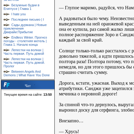
Безумные будни в
— Глупое маримо, радуйся, что Нам
Египтусе | Глава 1
I hate you
А радоваться было чему. Неизвестно
Последнее письмо | I
выведенным на ней оранжевой краск
Сады дурмана | Новые
она ее купила, раз самой жалко лиш
приключения
Джирайи:Прибытие
полное распоряжение Зоро и Санджи
Endless Winter. Прогноз
каждый за свой край.
погоды - столетняя метель |
Глава 1. Начало конца
Солнце только-только рассталось с
Лепестки на волнах |
Часть первая. Путь домой
довольно тяжелой, а идти пришлось
Лепестки на волнах |
полтора раза! Полтора потому, что 
Часть первая. Путь домой.
немедля, но для этого пришлось бы 
Пролог
страшно считать сумму.
Between Angels And
Demons | What Have You Done
Дорога, кстати, ужасная. Выход к м
Чат
атрибутики. Санджи уже зацепился з
мечника о неровной дороге!
Текущее время на сайте:
13:50
За спиной что-то дернулось, выруг
выронил доску для серфинга, злобно
Внезапно…
— Хрусь!