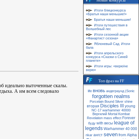
Новые конкурсы
Итоги блицконкурса
«Братья наши меньшие!»
Братья наши меньшие!
Итоги путешествия в
Волшебный лес
Итоги сезонной акции
«Фанартист сезона»
Яблоневый Сад. Итоги
бала
Итоги апрельского
конкурса «Сказки о Синей
планете»
Итоги игры: «верю/не
верю»
Топ фраз на FF
 об идеально выточенные скалы.
вновь
дыха. А им всем следовало
life
андеграунд
(Sonic
forgotten realms
Porcelain
Bound
Silver
shine
Disciples III
вторая
young
NC-17
warhammer 40000
Вергилий
Mortal Kombat
Forever
Revelation
mass
effect
league of
with
весы
буду
legends
Warhammer 40 000
seven
ангст
from
Alpha
nkar