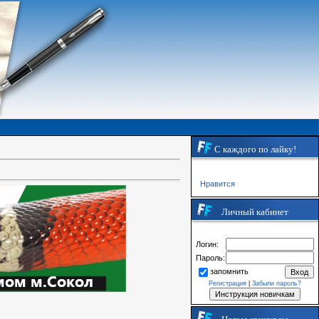
С каждого по лайку!
Нравится
Личный кабинет
Логин:
Пароль:
запомнить
Регистрация
|
Забыли пароль?