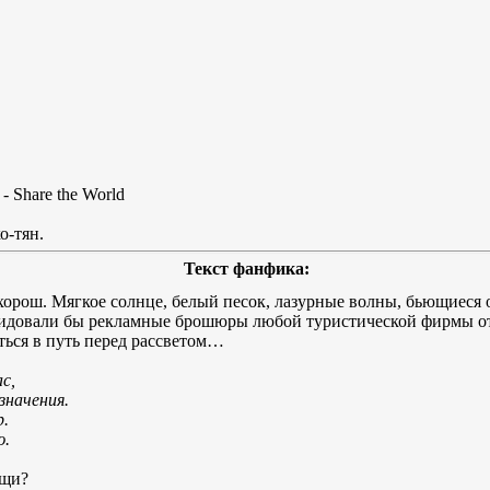
Share the World
о-тян.
Текст фанфика:
 хорош. Мягкое солнце, белый песок, лазурные волны, бьющиеся
авидовали бы рекламные брошюры любой туристической фирмы от
ться в путь перед рассветом…
с,
значения.
р.
ю.
ещи?