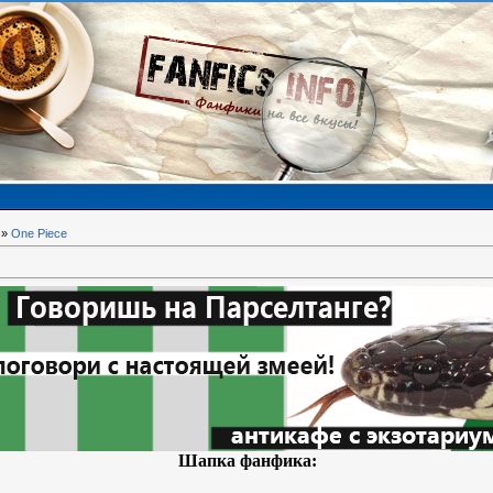
»
One Piece
Шапка фанфика: