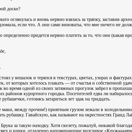
рой доске?
о оглянулась и вновь нервно взялась за тряпку, заставив архео
ломала, если что. А они сами виноваты, что мне ничего не до
 определенно придется нервно платить за то, что они (какая ир
де,
.
оял у вешалок и терялся в текстурах, цветах, узорах и фактурах
, от которых хотелось плакать — от счастья и собственной удачи.
к во время одной из своих затяжных прогулок забрел в пропахш
их районов курортного городка. Посетителей едва ли набиралось
убашечки, готовясь затариться лет эдак на тридцать.
 маки, между прочим!) приятным грузом лежали в холодильнике
ть рубашку. Гавайскую, как называют на окрестностях Гранд Ла
Брука за такую находку. Хотя скелету, пожалуй, никакой благода
мех и крики, отдаленно напоминающие визгливое «Кружаааавч