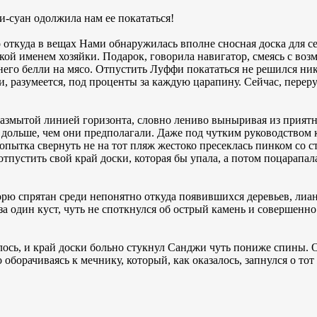
и-суан одолжила нам ее покататься!
 откуда в вещах Нами обнаружилась вполне сносная доска для с
ой именем хозяйки. Подарок, говорила навигатор, смеясь с воз
него белли на мясо. Отпустить Луффи покататься не решился ник
, разумеется, под проценты за каждую царапину. Сейчас, переру
 размытой линией горизонта, словно лениво выныривая из прият
 дольше, чем они предполагали. Даже под чутким руководством 
попытка свернуть не на тот пляж жестоко пресеклась пинком со с
отпустить свой край доски, которая бы упала, а потом поцарапа
орю спрятан среди непонятно откуда появившихся деревьев, лиа
а один куст, чуть не споткнулся об острый камень и совершенн
алось, и край доски больно стукнул Санджи чуть пониже спины. 
 оборачиваясь к мечнику, который, как оказалось, запнулся о тот