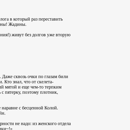
лога в который раз переставить
лжны! Жадины.
ония!) живут без долгов уже вторую
. Даже сквозь очки по глазам били
 Кто знал, что от скелета-
ий мятой и еще чем-то терпким
 с пятерку, поэтому плотник,
 наравне с бесценной Колой.
йн.
рности не надо: из женского отдела
ики~!»