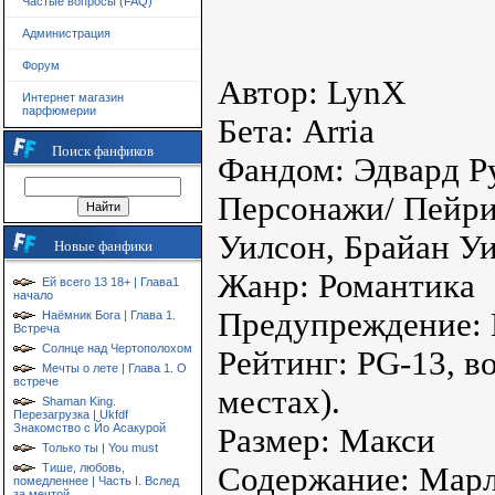
Частые вопросы (FAQ)
Администрация
Форум
Автор: LynX
Интернет магазин
парфюмерии
Бета: Arria
Поиск фанфиков
Фандом: Эдвард 
Персонажи/ Пейри
Уилсон, Брайан У
Новые фанфики
Жанр: Романтика
Ей всего 13 18+ | Глава1
начало
Предупреждение:
Наёмник Бога | Глава 1.
Встреча
Солнце над Чертополохом
Рейтинг: PG-13, в
Мечты о лете | Глава 1. О
встрече
местах).
Shaman King.
Перезагрузка | Ukfdf
Знакомство с Йо Асакурой
Размер: Макси
Только ты | You must
Содержание: Марл
Тише, любовь,
помедленнее | Часть I. Вслед
за мечтой