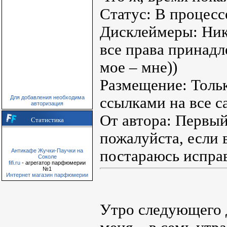
Статус: В процесс
Дисклеймеры: Ник
все права принадл
мое – мне))
Размещение: Тольк
ссылками на все с
Для добавления необходима
авторизация
От автора: Первый
Статистика
пожалуйста, если 
постараюсь исправ
Антикафе Жучки-Паучки на
Соколе
fifi.ru
- агрегатор парфюмерии
№1
Интернет магазин парфюмерии
Утро следующего д