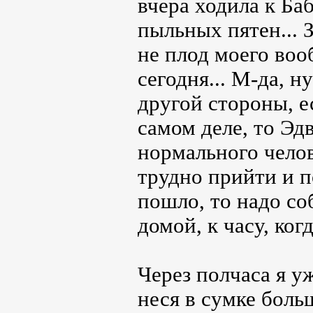
вчера ходила к Ба
пыльных пятен... З
не плод моего воо
сегодня... М-да, н
другой стороны, е
самом деле, то Эдв
нормального челов
трудно прийти и п
пошло, то надо со
домой, к часу, ко
Через полчаса я у
неся в сумке боль