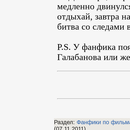
медленно двинулся
отдыхай, завтра н
битва со следами 
P.S. У фанфика по
Галабанова или же 
Раздел:
Фанфики по фильм
(07.11.2011)