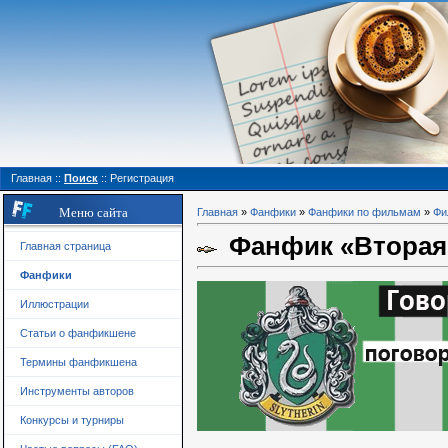
Главная
::
Поиск
::
Регистрация
Меню сайта
Главная
»
Фанфики
»
Фанфики по фильмам
»
Фи
Фанфик «Вторая 
Главная страница
Фанфики
Иллюстрации
Статьи о фанфикшене
Термины фанфикшена
Инструменты авторов
Конкурсы и турниры