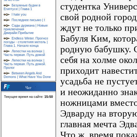
студентка Универ
Безумные будни в
Египтусе | Глава 1
свой родной город
I hate you
Последнее письмо | I
ждут не только пр
Сады дурмана | Новые
приключения
Джирайи:Прибытие
Бабуля Ким, котор
Endless Winter. Прогноз
погоды - столетняя метель |
Глава 1. Начало конца
родную бабушку. 
Лепестки на волнах |
Часть первая. Путь домой
себя на холме око
Лепестки на волнах |
Часть первая. Путь домой.
приходит навестит
Пролог
Between Angels And
Demons | What Have You Done
усадьба не пустуе
Чат
и неожиданно зна
Текущее время на сайте:
15:50
ножницами вместо
Эдварду на втору
главная мечта Эдв
Что ж, время покаж