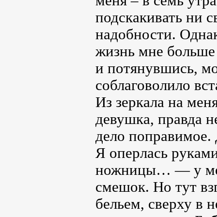
меня – в семь утр
подскакивать ни св
надобности. Однак
жизнь мне больше 
и потянувшись, мо
соблаговолило вст
Из зеркала на мен
девушка, правда н
дело поправимое. 
Я оперлась руками
ножницы… — у мен
смешок. Но тут вз
бельем, сверху в 