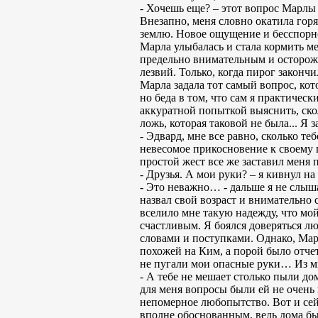
- Хочешь еще? – этот вопрос Марлы 
Внезапно, меня словно окатила горя
землю. Новое ощущение и бесспорно 
Марла улыбалась и стала кормить м
предельно внимательным и осторожн
лезвий. Только, когда пирог законч
Марла задала тот самый вопрос, кот
но беда в том, что сам я практичес
аккуратной попыткой выяснить, сколь
ложь, которая таковой не была... Я 
- Эдвард, мне все равно, сколько те
невесомое прикосновение к своему п
простой жест все же заставил меня 
- Друзья. А мои руки? – я кивнул на
- Это неважно… - дальше я не слышал
назвал свой возраст и внимательно 
вселило мне такую надежду, что мой
счастливым. Я боялся доверяться л
словами и поступками. Однако, Марл
похожей на Ким, а порой было отчет
не пугали мои опасные руки… Из мы
- А тебе не мешает столько пыли до
для меня вопросы были ей не очень
непомерное любопытство. Вот и сейч
вполне обоснованным, ведь дома бы