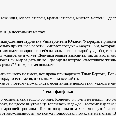
-Ножницы, Марла Уилсон, Брайан Уилсон, Мистер Хартон. Эдва
а R (в нескольких местах).
идвухлетняя студентка Университета Южной Флориды, приезжает
только приятные новости. Умирает соседка - Бабуля Ким, которая
завещает похоронить себя на холме около старой усадьбы, и ко
рая усадьба не пустует. Девушка решает выяснить, так ли это, и 
ожет ли Марла дать шанс Эдварду на вторую, счастливую жизнь
руках? Что ж, время покажет...
аписанного не имею, все права принадлежат Тиму Бертону. Все ег
тора, то есть меня, и ссылками на все сайты.
анра, поэтому пожалуйста, если видите недостатки, укажите мне
Текст фанфика:
го момента как взошло солнце. Конечно, я почти не верил, что он
орят, но где-то внутри еще теплилась надежда. Поэтому я далеко 
заросшей тропинке. Только когда она помахала мне рукой, я око
я от неожиданности, но все же попробовал помахать ей в ответ. 