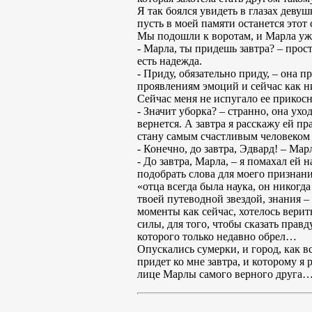
Я так боялся увидеть в глазах девуш
пусть в моей памяти останется этот
Мы подошли к воротам, и Марла уже 
- Марла, ты придешь завтра? – прос
есть надежда.
- Приду, обязательно приду, – она 
проявлениям эмоций и сейчас как ни
Сейчас меня не испугало ее прикосн
- Значит уборка? – странно, она ухо
вернется. А завтра я расскажу ей пр
стану самым счастливым человеко
- Конечно, до завтра, Эдвард! – Ма
- До завтра, Марла, – я помахал ей
подобрать слова для моего признан
«отца всегда была наука, он никогд
твоей путеводной звездой, знания –
моменты как сейчас, хотелось верить
силы, для того, чтобы сказать прав
которого только недавно обрел…
Опускались сумерки, и город, как вс
придет ко мне завтра, и которому я 
лице Марлы самого верного друга… А