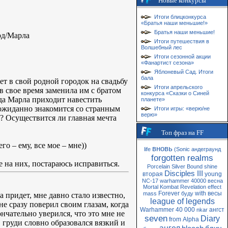
Новые конкурсы
Итоги блицконкурса
«Братья наши меньшие!»
Братья наши меньшие!
рд/Марла
Итоги путешествия в
Волшебный лес
Итоги сезонной акции
«Фанартист сезона»
Яблоневый Сад. Итоги
бала
 в свой родной городок на свадьбу
Итоги апрельского
 в свое время заменила им с братом
конкурса «Сказки о Синей
гда Марла приходит навестить
планете»
неожиданно знакомится со странным
Итоги игры: «верю/не
верю»
? Осуществится ли главная мечта
Топ фраз на FF
о – ему, все мое – мне))
вновь
life
(Sonic
андеграунд
forgotten realms
 на них, постараюсь исправиться.
Porcelain
Silver
Bound
shine
Disciples III
вторая
young
NC-17
warhammer 40000
весна
Mortal Kombat
Revelation
effect
Forever
with
весы
mass
буду
а придет, мне давно стало известно,
league of legends
не сразу поверил своим глазам, когда
Warhammer 40 000
ангст
nkar
нчательно уверился, что это мне не
seven
Diary
from
Alpha
В груди словно образовался вязкий и