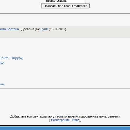
има Бартона
|
Добавил (а)
:
LynX
(15.11.2011)
Сайто, Тидзуру)
ба"
ица
Добавлять комментарии могут только зарегистрированные пользователи.
[
Регистрация
|
Вход
]