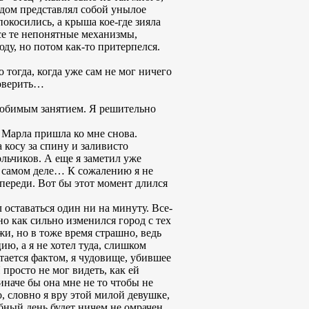
 дом представлял собой унылое
окосились, а крыша кое-где зияла
все те непонятные механизмы,
ду, но потом как-то притерпелся.
о тогда, когда уже сам не мог ничего
поверить…
 любимым занятием. Я решительно
бы Марла пришла ко мне снова.
 косу за спину и заливисто
ольчиков. А еще я заметил уже
на самом деле… К сожалению я не
 впереди. Вот бы этот момент длился
л оставаться один ни на минуту. Все-
о как сильно изменился город с тех
и, но в тоже время страшно, ведь
ию, а я не хотел туда, слишком
стается фактом, я чудовище, убившее
просто не мог видеть, как ей
наче бы она мне не то чтобы не
, словно я вру этой милой девушке,
ебный день будет ничем не омрачен.