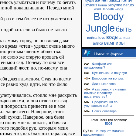
ангел
bleach
блич
будет
телось улыбаться и почему-то бегать
Obvious
безумие
naruto
битва
а спиной покашливание. Передо мной
wind
Beneath
wings
Bloody
й раз и тем более не испугается во
Jungle
быть
о подобрать слова было не так-то
воды
война
love
алисы
 к самому горлу, не позволяя даже
вампиры
алиса
дно время «отец» уделял очень много
полноценным членом общества.
Новое на форуме
 не свою же старую кровать ей
ей мой сад. Почему-то она все
Фанфики или
ашающий жест, но, по-моему, она
ориджиналы?
Бутылочка на поцелуи
себя джентльменом. Судя по всему,
Вопросом на вопрос
се равно куда идти, но что было
Длинные слова
А как относятся ваши
близкие к вашему
о улетучивались, стоило мне раскрыть
писательству?
о-розовыми, и она отвела взгляд
Предложения по
я и попросила привести ее в мое
улучшению сайта
ил чаще всего. Наверное, стоит
Поиск соавтора
воей сумки. Наверное, она была
Total users (no banned):
ю ношу мне на локоть, я боялся
5005
 того подобия рук, которым меня
Ry7.ru -
Интернет магазин
тому что, как бы я ни старался, все
парфюмерии