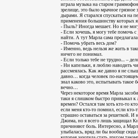
играла музыка на старом граммофон
зрелище, это было мрачное грязное
дырами. Я старался спускаться на п
применения большинству которых я н
- Пыль? Иногда мешает. Но я не могу
- Если хочешь, я могу тебе помочь с
найти. А тут Марла сама предлагал
- Помочь убрать весь дом?
- Именно, ведь нельзя же жить в т
ничего не понимал.
- Если только тебе не трудно... – д
- Ни капельки, я люблю наводить чи
рассмеялась. Как же давно я не слы
давно… когда человек по-настоящему
знал каково это, испытывать такое б
вечно…
Через некоторое время Марла засобир
таки я слишком быстро привыкал к 
времен? Остался там хоть кто-то к
если меня кто-то помнил, если кто-
страшно оставаться за решеткой. И 
Джима, но я всего лишь защищал Ким
причиняют боль. Интересно, а Марл
улыбалась, вряд ли бы вообще сюда 
которая захотела стать другом таком