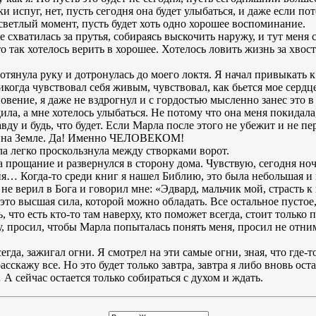
ки испуг, нет, пусть сегодня она будет улыбаться, и даже если по
 светлый момент, пусть будет хоть одно хорошее воспоминание.
схватилась за прутья, собираясь выскочить наружу, и тут меня с
то так хотелось верить в хорошее. Хотелось ловить жизнь за хвос
протянула руку и дотронулась до моего локтя. Я начал привыкать
когда чувствовал себя живым, чувствовал, как бьется мое сердц
овение, я даже не вздрогнул и с гордостью мысленно занес это
дила, а мне хотелось улыбаться. Не потому что она меня покидала,
авду и будь, что будет. Если Марла после этого не убежит и не пе
м на Земле. Да! Именно ЧЕЛОВЕКОМ!
рла легко проскользнула между створками ворот.
 на прощание и развернулся в сторону дома. Чувствую, сегодня но
ия… Когда-то среди книг я нашел Библию, это была небольшая и
а не верил в Бога и говорил мне: «Эдвард, мальчик мой, страсть 
 это высшая сила, которой можно обладать. Все остальное пустое,
, что есть кто-то там наверху, кто поможет всегда, стоит тольк
ду, просил, чтобы Марла попыталась понять меня, просил не отни
егда, зажигал огни. Я смотрел на эти самые огни, зная, что где-то
расскажу все. Но это будет только завтра, завтра я либо вновь ос
 сейчас остается только собираться с духом и ждать.