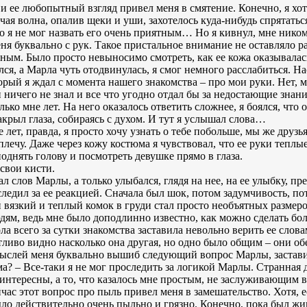
и ее любопытный взгляд привел меня в смятение. Конечно, я хоте
чая волна, опалив щеки и уши, захотелось куда-нибудь спрятатьс
я не мог назвать его очень приятным… Но я кивнул, мне никому
еня буквально с рук. Такое пристальное внимание не оставляло
ым. Было просто невыносимо смотреть, как ее кожа оказывалас
ился, а Марла чуть отодвинулась, я смог немного расслабиться. 
орый я ждал с момента нашего знакомства – про мои руки. Нет, м
ки ничего не знал и все что угодно отдал бы за недостающие зн
ко мне лет. На него оказалось ответить сложнее, я боялся, что 
закрыл глаза, собираясь с духом. И тут я услышал слова…
бе лет, правда, я просто хочу узнать о тебе побольше, мы же друзь
лечу. Даже через кожу костюма я чувствовал, что ее руки теплые
поднять голову и посмотреть девушке прямо в глаза.
 свои кисти.
 слов Марлы, а только улыбался, глядя на нее, на ее улыбку, пре
следил за ее реакцией. Сначала был шок, потом задумчивость, п
 вязкий и теплый комок в груди стал просто необъятных размеров
юдям, ведь мне было доподлинно известно, как можно сделать бо
а всего за сутки знакомства заставила невольно верить ее слова
ливо видно насколько она другая, но одно было общим – они об
слей меня буквально вышиб следующий вопрос Марлы, заставив 
ма? – Все-таки я не мог проследить за логикой Марлы. Странна
 интересны, а то, что казалось мне простым, не заслуживающим
ас этот вопрос про пыль привел меня в замешательство. Хотя, е
ло действительно очень пыльно и грязно. Конечно, пока был жив