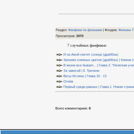
Раздел:
Фанфики по фильмам
| Фэндом
:
Фильмы Т
Просмотров
:
2070
7 случайных фанфиков:
И на Амой светит солнце (драбблы)
Хроники снежных цветов (драбблы) | Клинок (
В жизни все бывает... | Глава 3. “Нелегкая уче
За завесой | 6. Трелони
Весы Истины | Глава 10 - 13
Огнём
Первый среди равных | Глава 1. Новая стран
Всего комментариев
:
0