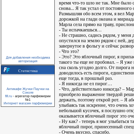
время что-то шло не так. Мне было с
снова... Я так устал от постоянного
Размышляя обо всем этом, я вел Мар
дорожкой на глади океана и мириад
Марла села прямо на траву, прислон
- Ты испачкаешься…
- Не страшно, садись рядом, у меня 
опустился на землю рядом с ней, де
завернутое в фольгу и сейчас развор
- Что это?
- Это? Это яблочный пирог, я припа
Для добавления необходима
авторизация
такого ты еще не пробовал. – Я уже 
сна сколь угодно долго. От пирога 
Статистика
доводилось есть пироги, единственн
еще тогда, в прошлый раз.
- Я никогда не ел пирог…
- Что, действительно никогда? – Ма
Антикафе Жучки-Паучки на
Соколе
приобрело выражение твердой решимо
fifi.ru
- агрегатор парфюмерии
держать, поэтому открой рот. – Я а
№1
Интернет магазин парфюмерии
улыбаясь так искренне, что очень х
небольшой кусочек, я послушно отк
оказывается яблочный пирог это оч
- Ну как? - теперь я мог улыбаться т
яблочный пирог, принесенный специ
- Очень вкусно, спасибо.