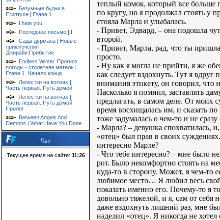
теплый комок, который все больше п
Безумные будни в
по кругу, но я продолжал стоять у 
Египтусе | Глава 1
стояла Марла и улыбалась.
I hate you
- Привет, Эдвард, – она подошла чут
Последнее письмо | I
второй.
Сады дурмана | Новые
- Привет, Марла, рад, что ты пришла
приключения
Джирайи:Прибытие
просто.
Endless Winter. Прогноз
- Ну как я могла не прийти, я же об
погоды - столетняя метель |
как следует вздохнуть. Тут я вдруг 
Глава 1. Начало конца
внимания этикету, он говорил, что 
Лепестки на волнах |
Часть первая. Путь домой
Насколько я помнил, заставлять дам
Лепестки на волнах |
предлагать, в самом деле. От моих 
Часть первая. Путь домой.
время восхищалась им, и сказать по
Пролог
тоже задумалась о чем-то и не сразу
Between Angels And
Demons | What Have You Done
- Марла? – девушка спохватилась, и
«отец» был прав в своих суждениях.
Чат
интересно Марле?
- Что тебе интересно? – мне было не
Текущее время на сайте:
11:26
рот. Было некомфортно стоять на мес
куда-то в сторону. Может, я чем-то 
любимое место… Я любил весь свой с
показать именно его. Почему-то я т
довольно тяжелой, и я, сам от себя
даже вздохнуть лишний раз, мне был
наделил «отец». Я никогда не хотел