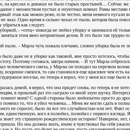
е, на креслах и диванах не было старых простыней… Сейчас же
 здание с множеством пустых и неуютных комнат. Рамы местами п
ервый этаж как можно реже, если честно, меня немного пугали 
е знал. Одно время я сильно чихал от пыли, которая была повсю
 убраться как следует.
 уборкой, - «отец» никогда не любил уборку и занимался ей тольк
а заняться этим явно неприятным делом. В это было так трудно 
акой пыли. – Марла чуть пожала плечами, словно уборка была ее
ело было даже не в уборке как таковой, мне просто хотелось, что
стоту. Поэтому готовься, завтра начнем. – И тут Марла отбросила
шал человеческого смеха, у Марлы он походил на перезвон колок
, искренне смеялся, то сам становился еще красивее чем есть 
езудержное веселье, но теперь я верил, что у меня все еще было
алась домой, я верил, что она придет снова, но теперь я не хоте
людям, в прошлый раз это сыграло со мной злую шутку. Интересн
то помнит меня? С одной стороны было любопытно просто до дрож
то помнил то, что я убил человека… Меня же могли сдать в полиц
никто не спросит, было ли все это случайностью или нет. Факт о
, единственную, кого я полюбил, полюбил с первого взгляда. Я 
а знает эту страшную рождественскую историю? Наверное, нет, и
пришла. Но она должна знать, иначе я чувствовал бы себя ужасно
у как я. Но пусть это будет не сегодня, пусть сегодняшний волш