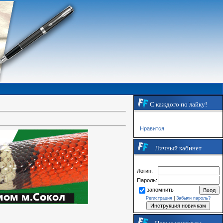
С каждого по лайку!
Нравится
Личный кабинет
Логин:
Пароль:
запомнить
Регистрация
|
Забыли пароль?