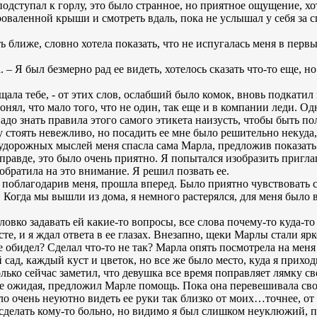
одступал к горлу, это было странное, но приятное ощущение, хо
проваленной крыши и смотреть вдаль, пока не услышал у себя з
ь ближе, словно хотела показать, что не испугалась меня в первы
. – Я был безмерно рад ее видеть, хотелось сказать что-то еще, н
ещала тебе, - от этих слов, ослабший было комок, вновь подкатил
понял, что мало того, что не один, так еще и в компании леди. О
надо знать правила этого самого этикета наизусть, чтобы быть 
у стоять невежливо, но посадить ее мне было решительно некуда,
судорожных мыслей меня спасла сама Марла, предложив показать 
 правде, это было очень приятно. Я попытался изобразить пригл
 обратила на это внимание. Я решил позвать ее.
, поблагодарив меня, прошла вперед. Было приятно чувствовать 
 Когда мы вышли из дома, я немного растерялся, для меня было в
ловко задавать ей какие-то вопросы, все слова почему-то куда-т
те, и я ждал ответа в ее глазах. Внезапно, щеки Марлы стали ярк
ее обидел? Сделал что-то не так? Марла опять посмотрела на мен
ад, каждый куст и цветок, но все же было место, куда я приход
олько сейчас заметил, что девушка все время поправляет лямку с
 не ожидая, предложил Марле помощь. Пока она перевешивала сво
о очень неуютно видеть ее руки так близко от моих…точнее, от
 сделать кому-то больно, но видимо я был слишком неуклюжий, по