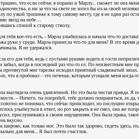
трашно, что если сейчас я пораню и Марлу... сможет ли она меня
 одиночества, и ни за что на свете не хотел бы из-за своей нелов
лу по узкой тропинке к тому самому месту, где я не один раз ост
ами звезд на небе…
ившись спиной к старому стволу.
для тебя кое-что есть, - Марла улыбнулась и начала что-то достав
ржа руки у груди. Марла принесла что-то для меня? В это время 
ачивала. Я не удержался.
сла его для тебя, ведь с пустыми руками ходить в гости неприли
и забыл, когда в последний раз что-то ел. По неизвестным мне п
на протянутой мне тарелке исходил приятный сладковатый запах.
ое, что я пробовал – это печенье, которым угощали меня когда-
рла выглядела очень удивленной. Но это была чистая правда. Я п
сти. – Ничего, ты попробуй, тебе должно понравиться, ах да, т
бсолютно не понимал, что сейчас происходит, но послушно откры
отелось улыбнуться в ответ, но рот закрыть я не смел, она же п
усил, прислушиваясь к своим ощущениям. Она была права, такого
ень вкусно.
ак широко, как только мог. Это было так здорово, сидеть здесь, п
ально для меня... Я был почти счастлив.