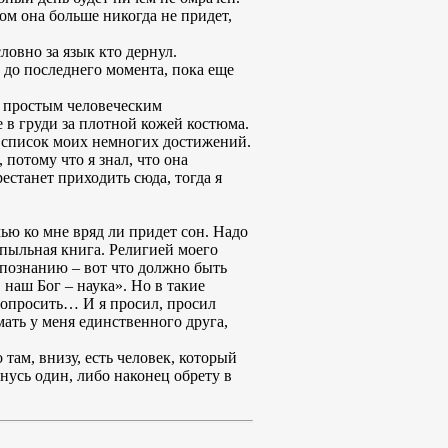
том она больше никогда не придет,
ловно за язык кто дернул.
т до последнего момента, пока еще
 к простым человеческим
е в груди за плотной кожей костюма.
 в список моих немногих достижений.
 потому что я знал, что она
рестанет приходить сюда, тогда я
чью ко мне вряд ли придет сон. Надо
 пыльная книга. Религией моего
к познанию – вот что должно быть
 наш Бог – наука». Но в такие
о попросить… И я просил, просил
мать у меня единственного друга,
 там, внизу, есть человек, который
танусь один, либо наконец обрету в