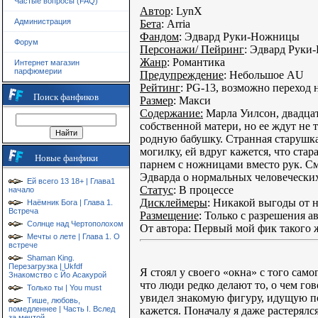
Частые вопросы (FAQ)
Автор
: LynX
Администрация
Бета
: Arria
Фандом
: Эдвард Руки-Ножницы
Форум
Персонажи/ Пейринг
: Эдвард Руки
Жанр
: Романтика
Интернет магазин
парфюмерии
Предупреждение
: Небольшое AU
Рейтинг
: PG-13, возможно переход н
Поиск фанфиков
Размер
: Макси
Содержание:
Марла Уилсон, двадцат
собственной матери, но ее ждут не 
родную бабушку. Странная старушка 
могилку, ей вдруг кажется, что ста
Новые фанфики
парнем с ножницами вместо рук. См
Эдварда о нормальных человеческих 
Ей всего 13 18+ | Глава1
Статус
: В процессе
начало
Дисклеймеры
: Никакой выгоды от н
Наёмник Бога | Глава 1.
Встреча
Размещение
: Только с разрешения ав
Солнце над Чертополохом
От автора: Первый мой фик такого ж
Мечты о лете | Глава 1. О
встрече
Shaman King.
Перезагрузка | Ukfdf
Я стоял у своего «окна» с того само
Знакомство с Йо Асакурой
что люди редко делают то, о чем гов
Только ты | You must
увидел знакомую фигуру, идущую по 
Тише, любовь,
кажется. Поначалу я даже растерялс
помедленнее | Часть I. Вслед
за мечтой