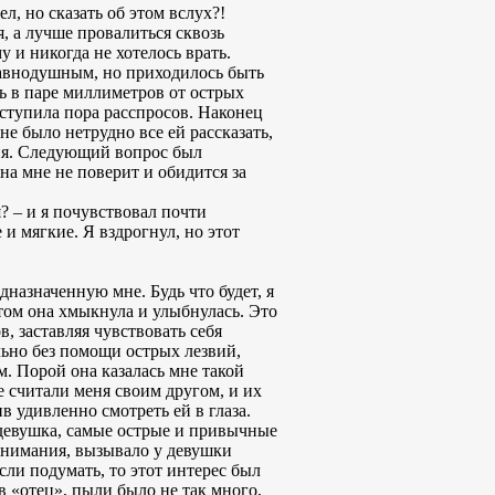
л, но сказать об этом вслух?!
я, а лучше провалиться сквозь
 и никогда не хотелось врать.
 равнодушным, но приходилось быть
ь в паре миллиметров от острых
Наступила пора расспросов. Наконец
не было нетрудно все ей рассказать,
ания. Следующий вопрос был
она мне не поверит и обидится за
я? – и я почувствовал почти
 и мягкие. Я вздрогнул, но этот
дназначенную мне. Будь что будет, я
отом она хмыкнула и улыбнулась. Это
, заставляя чувствовать себя
льно без помощи острых лезвий,
м. Порой она казалась мне такой
е считали меня своим другом, и их
удивленно смотреть ей в глаза.
я девушка, самые острые и привычные
 внимания, вызывало у девушки
сли подумать, то этот интерес был
 «отец», пыли было не так много,