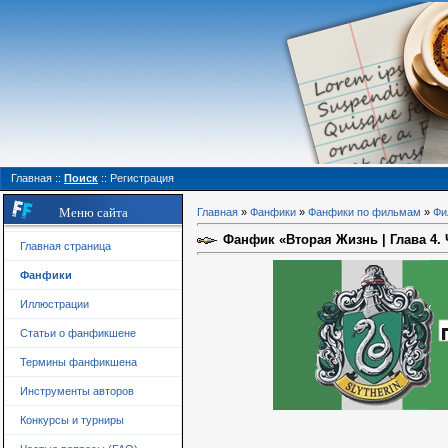
Главная
::
Поиск
::
Регистрация
Меню сайта
Главная
»
Фанфики
»
Фанфики по фильмам
»
Фи
Фанфик «Вторая Жизнь | Глава 4.
Главная страница
Фанфики
Иллюстрации
Статьи о фанфикшене
Термины фанфикшена
Инструменты авторов
Конкурсы и турниры