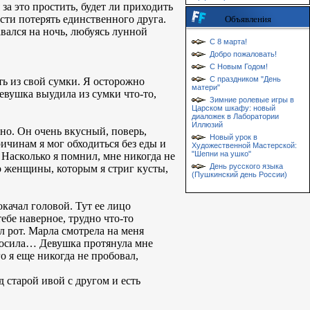
 за это простить, будет ли приходить
кости потерять единственного друга.
Объявления
авался на ночь, любуясь лунной
С 8 марта!
Добро пожаловать!
С Новым Годом!
С праздником "День
ать из свой сумки. Я осторожно
матери"
девушка выудила из сумки что-то,
Зимние ролевые игры в
Царском шкафу: новый
диаложек в Лаборатории
Иллюзий
чно. Он очень вкусный, поверь,
Новый урок в
ричинам я мог обходиться без еды и
Художественной Мастерской:
"Шепни на ушко"
 Насколько я помнил, мне никогда не
День русского языка
то женщины, которым я стриг кусты,
(Пушкинский день России)
окачал головой. Тут ее лицо
ебе наверное, трудно что-то
л рот. Марла смотрела на меня
опросила… Девушка протянула мне
 я еще никогда не пробовал,
од старой ивой с другом и есть