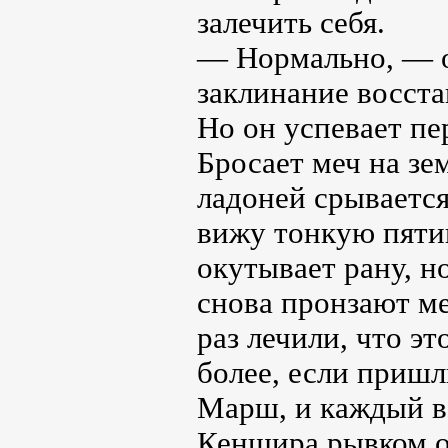
залечить себя.
— Нормально, — о
заклинание восста
Но он успевает пе
Бросает меч на зе
ладоней срывается
вижу тонкую пяти
окутывает рану, н
снова пронзают ме
раз лечили, что э
более, если пришл
Марш, и каждый во
Кеншира рывком от