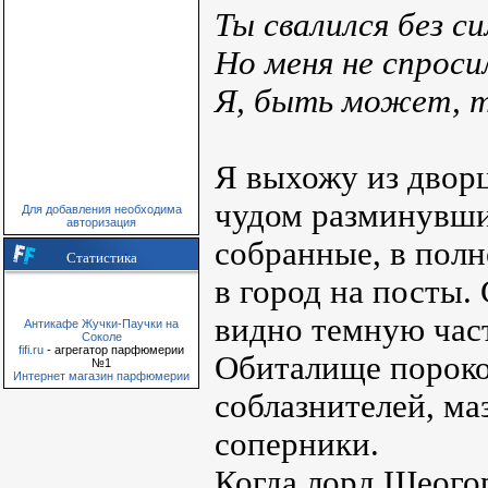
Ты свалился без си
Но меня не спросил
Я, быть может, т
Я выхожу из дворц
чудом разминувшис
Для добавления необходима
авторизация
собранные, в полн
Статистика
в город на посты.
видно темную час
Антикафе Жучки-Паучки на
Соколе
fifi.ru
- агрегатор парфюмерии
Обиталище пороко
№1
Интернет магазин парфюмерии
соблазнителей, ма
соперники.
Когда лорд Шеогор