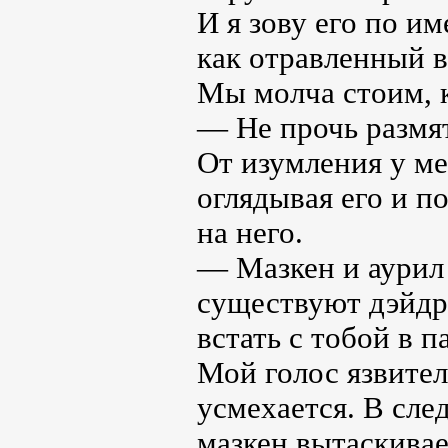
И я зову его по и
как отравленный в
Мы молча стоим, к
— Не прочь размя
От изумления у ме
оглядывая его и п
на него.
— Мазкен и аурил
существуют дэйдр
встать с тобой в п
Мой голос язвителе
усмехается. В сл
мазкен вытаскива