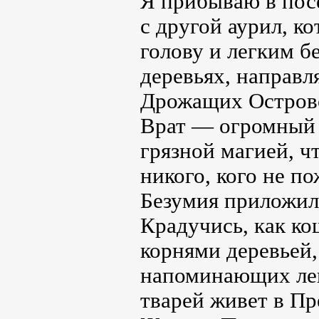
Я прибываю в посе
с другой аурил, к
голову и легким б
деревьях, направл
Дрожащих Остров
Врат — огромный 
грязной магией, ч
никого, кого не по
Безумия приложил 
Крадучись, как к
корнями деревьей,
напоминающих леп
тварей живет в Пр