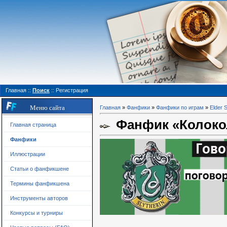
Главная
::
Поиск
::
Регистрация
Меню сайта
Главная
»
Фанфики
»
Фанфики по играм
»
Elder S
Фанфик «Колоко
Главная страница
Фанфики
Иллюстрации
Статьи о фанфикшене
Термины фанфикшена
Инструменты авторов
Конкурсы и турниры