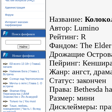
Частые вопросы (FAQ)
Администрация
Форум
Название:
Колоко
Интернет магазин
парфюмерии
Автор: Lumino
Поиск фанфиков
Рейтинг: R
Фандом: The Elder 
Дрожащие Остров
Новые фанфики
Пейринг: Кеншир
Ей всего 13 18+ | Глава1
начало
Жанр: ангст, драм
Наёмник Бога | Глава 1.
Встреча
Статус: закончен
Солнце над Чертополохом
Мечты о лете | Глава 1. О
встрече
Права: Bethesda ha
Shaman King.
Перезагрузка | Ukfdf
Размер: мини
Знакомство с Йо Асакурой
Только ты | You must
Дисклеймеры: пра
Тише, любовь,
помедленнее | Часть I. Вслед
за мечтой