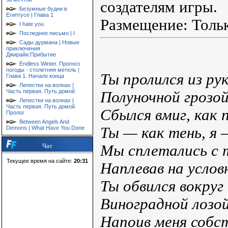
создателям игры.
Безумные будни в
Египтусе | Глава 1
Размещение: Тольк
I hate you
Последнее письмо | I
Сады дурмана | Новые
приключения
Джирайи:Прибытие
Endless Winter. Прогноз
погоды - столетняя метель |
Ты пролился из ру
Глава 1. Начало конца
Лепестки на волнах |
Часть первая. Путь домой
Полуночной грозой
Лепестки на волнах |
Часть первая. Путь домой.
Сбылся вмиг, как 
Пролог
Between Angels And
Ты — как тень, я —
Demons | What Have You Done
Мы сплетались с 
Чат
Текущее время на сайте:
20:31
Наплевав на услов
Ты обвился вокруг
Виноградной лозой
Напоив меня собс