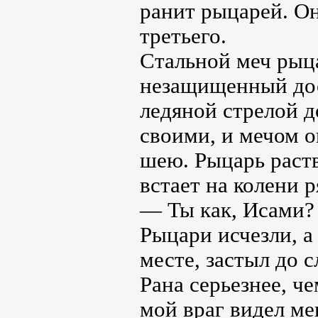
ранит рыцарей. Он
третьего.
Стальной меч рыца
незащищенный дос
ледяной стрелой д
своими, и мечом о
шею. Рыцарь раств
встает на колени 
— Ты как, Исами?
Рыцари исчезли, а
месте, застыл до 
Рана серьезнее, ч
мой враг видел м