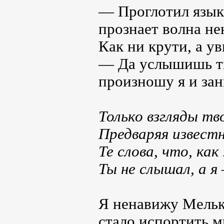
— Проглотил язык,
прознает волна не
Как ни крути, а ув
— Да услышишь ты
произношу я и зан
Только взгляды тв
Предваряя извест
Те слова, что, ка
Ты не слышал, а я 
Я ненавижу Мелька
стало испортить мн