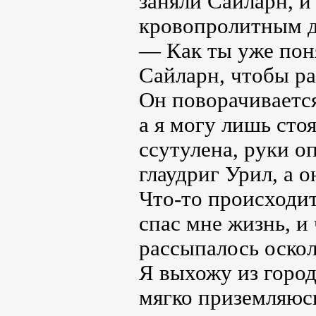
заняли Сайларн, и
кровопролитным д
— Как ты уже поня
Сайларн, чтобы ра
Он поворачивается
а я могу лишь стоя
ссутулена, руки о
глаудриг Урил, а о
Что-то происходит 
спас мне жизнь, и
рассыпалось оско
Я выхожу из город
мягко приземляюсь