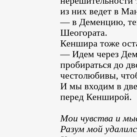
нерешительности т
из них ведет в Ма
— в Деменцию, т
Шеогората.
Кеншира тоже оста
— Идем через Дем
пробираться до дв
честолюбивы, чтобы
И мы входим в две
перед Кенширой.
Мои чувства и мыс
Разум мой удалилс