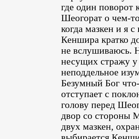
где один поворот 
Шеогорат о чем-то
когда мазкен и я 
Кеншира кратко д
не вслушиваюсь. Н
несущих стражу у
неподдельное изу
Безумный Бог что-
отступает с покло
голову перед Шео
двор со стороны М
двух мазкен, охра
выбирается Кенши