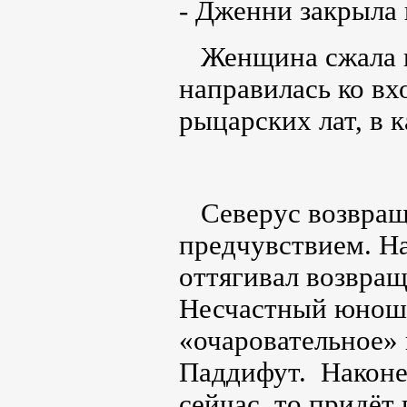
- Дженни закрыла 
Женщина сжала к
направилась ко вх
рыцарских лат, в 
Северус возвраща
предчувствием. На
оттягивал возвраще
Несчастный юноша
«очаровательное»
Паддифут. Наконец
сейчас, то придёт 