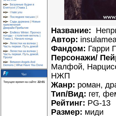
Безумные будни в
Египтусе | Глава 1
I hate you
Последнее письмо | I
Сады дурмана | Новые
приключения
Название:
Непр
Джирайи:Прибытие
Endless Winter. Прогноз
погоды - столетняя метель |
Автор:
insulame
Глава 1. Начало конца
Лепестки на волнах |
Фандом:
Гарри 
Часть первая. Путь домой
Лепестки на волнах |
Часть первая. Путь домой.
Персонажи/ Пей
Пролог
Between Angels And
Малфой, Нарцисс
Demons | What Have You Done
НЖП
Чат
Текущее время на сайте:
22:01
Жанр:
роман, др
Тип/Вид:
гет, ф
Рейтинг:
PG-13
Размер:
миди