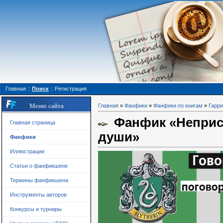
Главная
::
Поиск
::
Регистрация
Меню сайта
Главная
»
Фанфики
»
Фанфики по книгам
»
Гарри
Фанфик «Неприст
Главная страница
души»
Фанфики
Иллюстрации
Статьи о фанфикшене
Термины фанфикшена
Инструменты авторов
Конкурсы и турниры