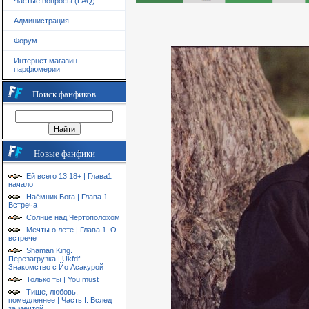
Частые вопросы (FAQ)
Администрация
Форум
Интернет магазин
парфюмерии
Поиск фанфиков
Новые фанфики
Ей всего 13 18+ | Глава1
начало
Наёмник Бога | Глава 1.
Встреча
Солнце над Чертополохом
Мечты о лете | Глава 1. О
встрече
Shaman King.
Перезагрузка | Ukfdf
Знакомство с Йо Асакурой
Только ты | You must
Тише, любовь,
помедленнее | Часть I. Вслед
за мечтой