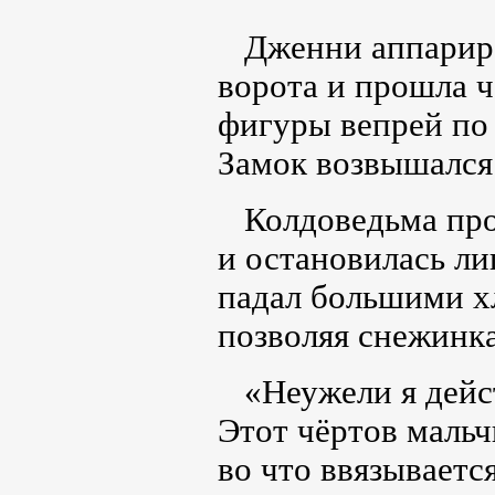
Дженни аппариров
ворота и прошла 
фигуры вепрей по
Замок возвышался
Колдоведьма прош
и остановилась ли
падал большими хл
позволяя снежинка
«Неужели я дейст
Этот чёртов маль
во что ввязываетс