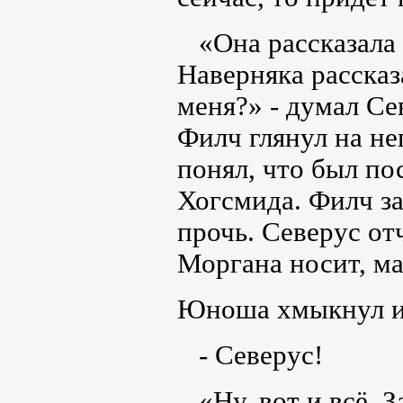
«Она рассказала д
Наверняка рассказ
меня?» - думал Се
Филч глянул на не
понял, что был по
Хогсмида. Филч за
прочь. Северус от
Моргана носит, м
Юноша хмыкнул и 
- Северус!
«Ну, вот и всё. З