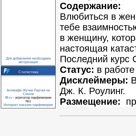
Содержание:
Влюбиться в женщ
тебе взаимностью
в женщину, кото
настоящая катас
Последний курс 
Для добавления необходима
авторизация
Статус:
в работе
Статистика
Дисклеймеры:
В
Дж. К. Роулинг.
Антикафе Жучки-Паучки на
Соколе
fifi.ru
- агрегатор парфюмерии
Размещение:
п
№1
Интернет магазин парфюмерии