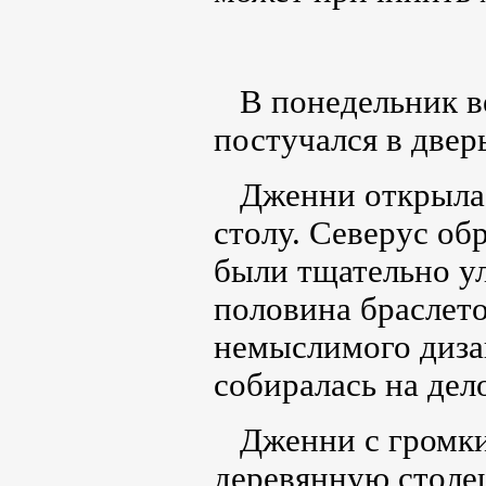
В понедельник ве
постучался в двер
Дженни открыла д
столу. Северус об
были тщательно ул
половина браслето
немыслимого диза
собиралась на дел
Дженни с громким
деревянную столе