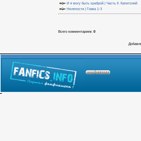
И я могу быть храброй | Часть II. Капитолий.
Нелепости | Глава 1-3
Всего комментариев
:
0
Добавля