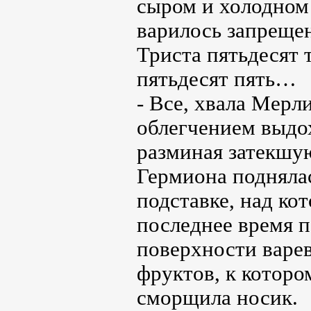
сыром и холодном 
варилось запрещен
Триста пятьдесят
пятьдесят пять…
- Все, хвала Мерли
облегчением выдох
разминая затекшую
Гермиона поднялас
подставке, над кот
последнее время п
поверхности варев
фруктов, к которо
сморщила носик.