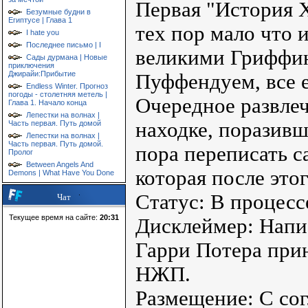
Первая "История 
Безумные будни в
Египтусе | Глава 1
тех пор мало что 
I hate you
Последнее письмо | I
великими Гриффин
Сады дурмана | Новые
приключения
Джирайи:Прибытие
Пуффендуем, все 
Endless Winter. Прогноз
погоды - столетняя метель |
Очередное развлеч
Глава 1. Начало конца
Лепестки на волнах |
находке, поразивш
Часть первая. Путь домой
Лепестки на волнах |
Часть первая. Путь домой.
пора переписать с
Пролог
Between Angels And
которая после это
Demons | What Have You Done
Статус: В процесс
Чат
Текущее время на сайте:
20:31
Дисклеймер: Напис
Гарри Потера прин
НЖП.
Размещение: С сог