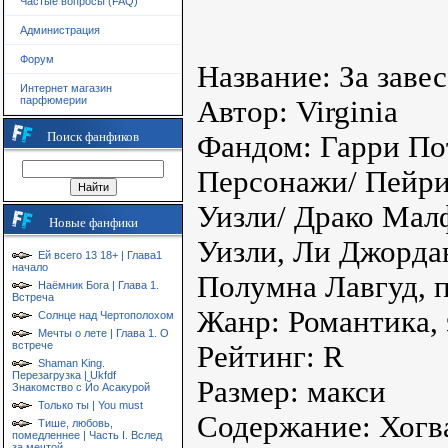
Частые вопросы (FAQ)
Администрация
Форум
Название: За заве
Интернет магазин
парфюмерии
Автор: Virginia
Поиск фанфиков
Фандом: Гарри По
Персонажи/ Пейр
Уизли/ Драко Мал
Новые фанфики
Уизли, Ли Джорда
Ей всего 13 18+ | Глава1
начало
Полумна Лавгуд, 
Наёмник Бога | Глава 1.
Встреча
Жанр: Романтика, 
Солнце над Чертополохом
Мечты о лете | Глава 1. О
встрече
Рейтинг: R
Shaman King.
Перезагрузка | Ukfdf
Размер: макси
Знакомство с Йо Асакурой
Только ты | You must
Содержание: Хогва
Тише, любовь,
помедленнее | Часть I. Вслед
за мечтой