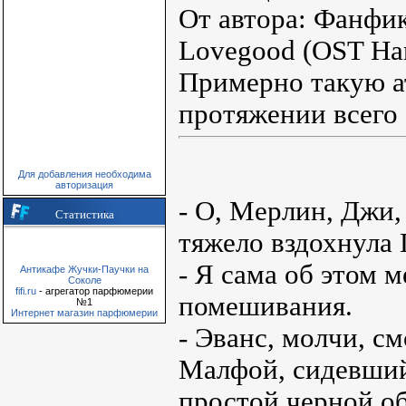
От автора: Фанфик
Lovegood (OST Harr
Примерно такую а
протяжении всего 
Для добавления необходима
авторизация
- О, Мерлин, Джи, 
Статистика
тяжело вздохнула 
- Я сама об этом м
Антикафе Жучки-Паучки на
Соколе
fifi.ru
- агрегатор парфюмерии
помешивания.
№1
Интернет магазин парфюмерии
- Эванс, молчи, см
Малфой, сидевший
простой черной об