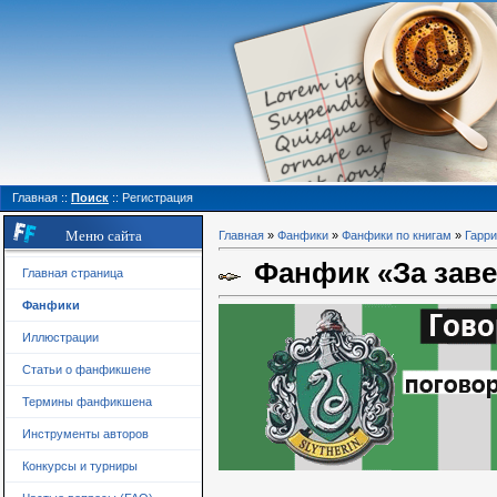
Главная
::
Поиск
::
Регистрация
Меню сайта
Главная
»
Фанфики
»
Фанфики по книгам
»
Гарри
Фанфик «За завес
Главная страница
Фанфики
Иллюстрации
Статьи о фанфикшене
Термины фанфикшена
Инструменты авторов
Конкурсы и турниры