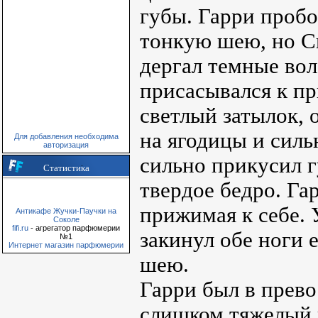
губы. Гарри пробо
тонкую шею, но С
дергал темные вол
присасывался к п
светлый затылок, 
на ягодицы и силь
Для добавления необходима
авторизация
сильно прикусил г
Статистика
твердое бедро. Га
прижимая к себе.
Антикафе Жучки-Паучки на
Соколе
fifi.ru
- агрегатор парфюмерии
закинул обе ноги 
№1
Интернет магазин парфюмерии
шею.
Гарри был в прев
слишком тяжелый и