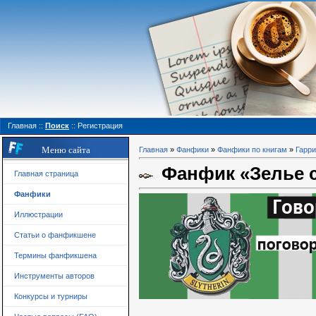
Главная
::
Поиск
::
Регистрация
Меню сайта
Главная
»
Фанфики
»
Фанфики по книгам
»
Гарри
Фанфик «Зелье с
Главная страница
Фанфики
Иллюстрации
Статьи о фанфикшене
Термины фанфикшена
Инструменты авторов
Конкурсы и турниры