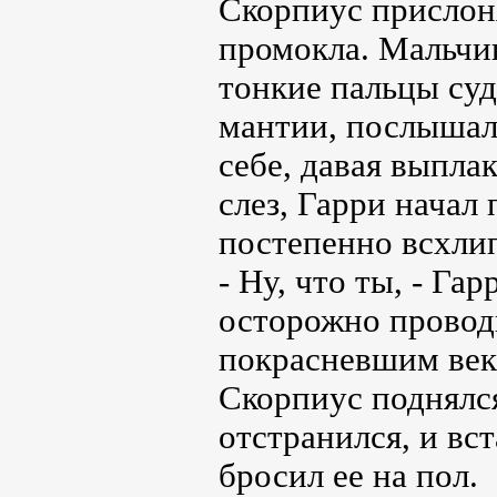
Скорпиус прислон
промокла. Мальчи
тонкие пальцы су
мантии, послышал
себе, давая выплак
слез, Гарри начал
постепенно всхлип
- Ну, что ты, - Га
осторожно провод
покрасневшим век
Скорпиус поднялся
отстранился, и вс
бросил ее на пол.