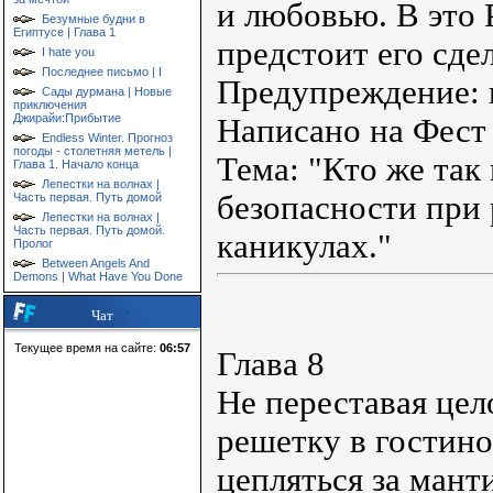
и любовью. В это
Безумные будни в
Египтусе | Глава 1
предстоит его сдел
I hate you
Последнее письмо | I
Предупреждение: 
Сады дурмана | Новые
приключения
Джирайи:Прибытие
Написано на Фест
Endless Winter. Прогноз
погоды - столетняя метель |
Тема: "Кто же так
Глава 1. Начало конца
Лепестки на волнах |
безопасности при 
Часть первая. Путь домой
Лепестки на волнах |
Часть первая. Путь домой.
каникулах."
Пролог
Between Angels And
Demons | What Have You Done
Чат
Текущее время на сайте:
06:57
Глава 8
Не переставая це
решетку в гостин
цепляться за мант