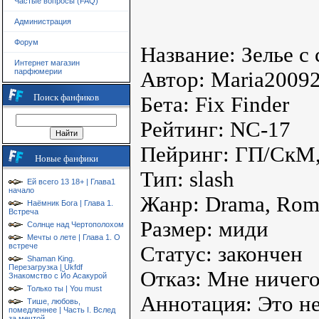
Частые вопросы (FAQ)
Администрация
Форум
Название: Зелье с
Интернет магазин
парфюмерии
Автор: Maria2009
Поиск фанфиков
Бета: Fix Finder
Рейтинг: NC-17
Пейринг: ГП/СкМ
Новые фанфики
Тип: slash
Ей всего 13 18+ | Глава1
начало
Жанр: Drama, Rom
Наёмник Бога | Глава 1.
Встреча
Размер: миди
Солнце над Чертополохом
Мечты о лете | Глава 1. О
встрече
Статус: закончен
Shaman King.
Перезагрузка | Ukfdf
Отказ: Мне ничег
Знакомство с Йо Асакурой
Только ты | You must
Аннотация: Это н
Тише, любовь,
помедленнее | Часть I. Вслед
за мечтой