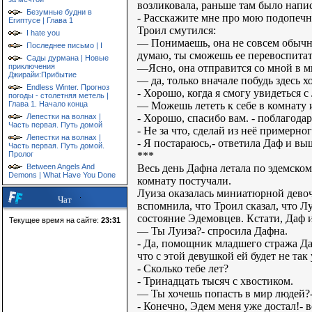
возликовала, раньше там было
Безумные будни в
- Расскажите мне про мою подопечн
Египтусе | Глава 1
Троил смутился:
I hate you
— Понимаешь, она не совсем обычный
Последнее письмо | I
думаю, ты сможешь ее перевоспитать
Сады дурмана | Новые
—Ясно, она отправится со мной в м
приключения
Джирайи:Прибытие
— да, только вначале побудь здесь х
Endless Winter. Прогноз
- Хорошо, когда я смогу увидеться с
погоды - столетняя метель |
— Можешь лететь к себе в комнату и 
Глава 1. Начало конца
- Хорошо, спасибо вам. - поблагода
Лепестки на волнах |
Часть первая. Путь домой
- Не за что, сделай из неё примерно
Лепестки на волнах |
- Я постараюсь,- ответила Даф и вы
Часть первая. Путь домой.
***
Пролог
Весь день Дафна летала по эдемскому
Between Angels And
Demons | What Have You Done
комнату постучали.
Луиза оказалась миниатюрной девочк
Чат
вспомнила, что Троил сказал, что Л
состояние Эдемовцев. Кстати, Даф и
Текущее время на сайте:
23:31
— Ты Луиза?- спросила Дафна.
- Да, помощник младшего стража Да
что с этой девушкой ей будет не так
- Сколько тебе лет?
- Тринадцать тысяч с хвостиком.
— Ты хочешь попасть в мир людей?- 
- Конечно, Эдем меня уже достал!- 