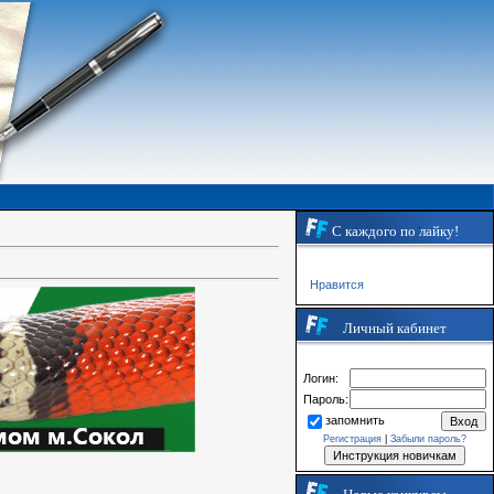
С каждого по лайку!
Нравится
Личный кабинет
Логин:
Пароль:
запомнить
Регистрация
|
Забыли пароль?