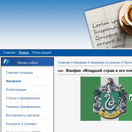
Главная
::
Поиск
::
Регистрация
Меню сайта
Главная
»
Фанфики
»
Фанфики по книгам
»
Проч
Фанфик «Младший страж и его пом
Главная страница
Фанфики
Иллюстрации
Статьи о фанфикшене
Термины фанфикшена
Инструменты авторов
Конкурсы и турниры