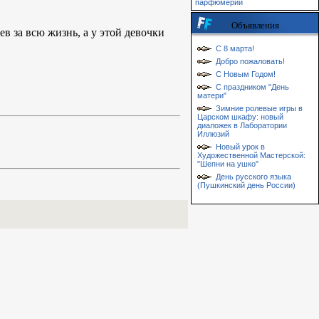
парфюмерии
Объявления
ев за всю жизнь, а у этой девочки
С 8 марта!
Добро пожаловать!
С Новым Годом!
С праздником "День
матери"
Зимние ролевые игры в
Царском шкафу: новый
диаложек в Лаборатории
Иллюзий
Новый урок в
Художественной Мастерской:
"Шепни на ушко"
День русского языка
(Пушкинский день России)