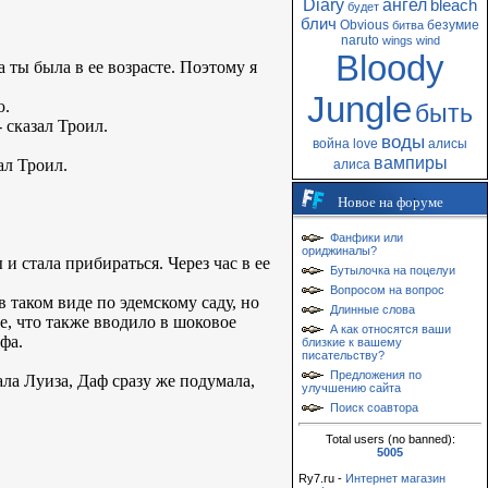
Diary
ангел
bleach
будет
блич
Obvious
безумие
битва
naruto
wings
wind
Bloody
 ты была в ее возрасте. Поэтому я
Jungle
ю.
быть
 сказал Троил.
воды
война
love
алисы
вампиры
ал Троил.
алиса
Новое на форуме
Фанфики или
ориджиналы?
и стала прибираться. Через час в ее
Бутылочка на поцелуи
Вопросом на вопрос
в таком виде по эдемскому саду, но
Длинные слова
бе, что также вводило в шоковое
А как относятся ваши
фа.
близкие к вашему
писательству?
Предложения по
ла Луиза, Даф сразу же подумала,
улучшению сайта
Поиск соавтора
Total users (no banned):
5005
Ry7.ru -
Интернет магазин