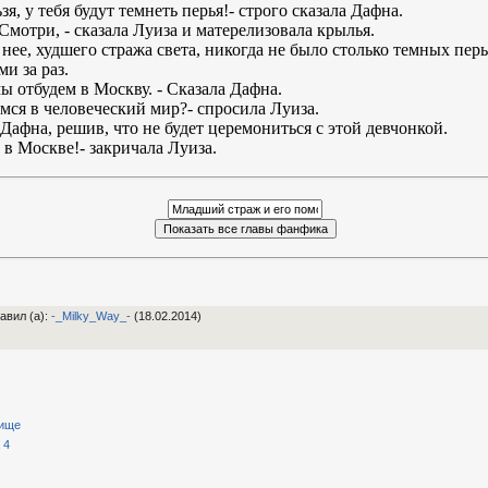
зя, у тебя будут темнеть перья!- строго сказала Дафна.
Смотри, - сказала Луиза и матерелизовала крылья.
нее, худшего стража света, никогда не было столько темных перь
и за раз.
мы отбудем в Москву. - Сказала Дафна.
ся в человеческий мир?- спросила Луиза.
 Дафна, решив, что не будет церемониться с этой девчонкой.
ь в Москве!- закричала Луиза.
авил (а)
:
-_Milky_Way_-
(18.02.2014)
вище
 4