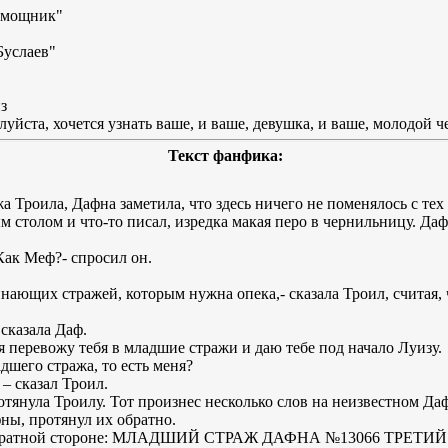
помощник"
услаев"
з
уйста, хочется узнать ваше, и ваше, девушка, и ваше, молодой ч
Текст фанфика:
а Троила, Дафна заметила, что здесь ничего не поменялось с тех
м столом и что-то писал, изредка макая перо в чернильницу. Д
Как Меф?- спросил он.
нающих стражей, которым нужна опека,- сказала Троил, считая, 
 сказала Даф.
я перевожу тебя в младшие стражи и даю тебе под начало Луизу.
дшего стража, то есть меня?
 – сказал Троил.
отянула Троилу. Тот произнес несколько слов на неизвестном Да
ны, протянул их обратно.
на обратной стороне: МЛАДШИЙ СТРАЖ ДАФНА №13066 ТРЕТ