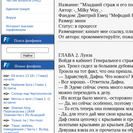
Частые вопросы (FAQ)
Название: "Младший страж и его 
Администрация
Автор: -_Milky Way_-
Фандом: Дмитрий Емец "Мефодий Б
Форум
Размер: мини
Статус: в процессе
Интернет магазин
парфюмерии
Размещение: киньте мне ссылку, пли
От автора: прокомментируйте, пожал
Поиск фанфиков
ГЛАВА 2. Луиза
Войдя в кабинет Генерального страж
раз. Троил сидел за большим дубовы
Новые фанфики
Троила на тот факт, что она пришла.
— Здравствуй, Дафна. Что нового? 
Ей всего 13 18+ | Глава1
начало
- Все хорошо. - Ответила Дафна.
Наёмник Бога | Глава 1.
— В Эдеме сейчас очень много начи
Встреча
можно переходить к делу.
Солнце над Чертополохом
- Их всегда было много, -осторожно
Мечты о лете | Глава 1. О
— Да, но сейчас особенно, поэтому 
встрече
— То есть теперь она помощник мла
Shaman King.
Перезагрузка | Ukfdf
- Да, для этого дай мне свои крылья.
Знакомство с Йо Асакурой
Даф сняла цепочку с крыльями и пр
Только ты | You must
золотыми крыльями до крыльев Даф
Тише, любовь,
Девушка взяла их и прочитала 
помедленнее | Часть I. Вслед
за мечтой