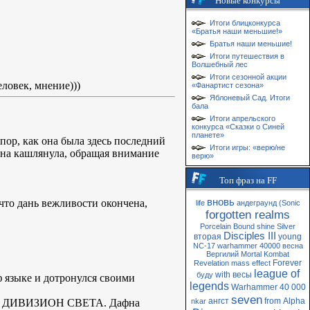
Новые конкурсы
Итоги блицконкурса
«Братья наши меньшие!»
Братья наши меньшие!
Итоги путешествия в
Волшебный лес
Итоги сезонной акции
еловек, мнение)))
«Фанартист сезона»
Яблоневый Сад. Итоги
бала
Итоги апрельского
конкурса «Сказки о Синей
планете»
 пор, как она была здесь последний
Итоги игры: «верю/не
афна кашлянула, обращая внимание
верю»
Топ фраз на FF
вновь
что дань вежливости окончена,
life
андеграунд
(Sonic
forgotten realms
Porcelain
Bound
shine
Silver
Disciples III
вторая
young
NC-17
warhammer 40000
весна
Вергилий
Mortal Kombat
Forever
Revelation
mass
effect
league of
with
весы
буду
ф языке и дотронулся своими
legends
Warhammer 40 000
seven
ангст
from
Alpha
ИЙ ДИВИЗИОН СВЕТА. Дафна
nkar