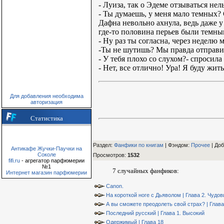
- Луиза, так о Эдеме отзываться нель
- Ты думаешь, у меня мало темных? 
Дафна невольно ахнула, ведь даже у 
где-то половина перьев были темным
- Ну раз ты согласна, через неделю 
-Ты не шутишь? Мы правда отправим
- У тебя плохо со слухом?- спросила
- Нет, все отлично! Ура! Я буду жит
Для добавления необходима
авторизация
Статистика
Раздел:
Фанфики по книгам
| Фэндом
:
Прочее
|
Доб
Антикафе Жучки-Паучки на
Соколе
Просмотров
:
1532
fifi.ru
- агрегатор парфюмерии
№1
7 случайных фанфиков:
Интернет магазин парфюмерии
Canon.
На короткой ноге с Дьяволом | Глава 2. Чудо
А вы сможете преодолеть свой страх? | Глава
Последний русский | Глава 1. Высокий
Одержимый | Глава 18