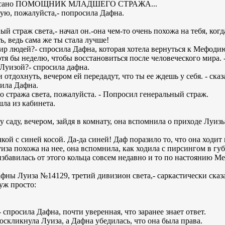
 написано ПОМОЩНИК МЛАДШЕГО СТРАЖА...
ую, пожалуйста,- попросила Дафна.
 страж света,- начал он.-она чем-то очень похожа на тебя, когда
, ведь сама же ты стала лучше!
ир людей?- спросила Дафна, которая хотела вернуться к Мефоди
отя бы неделю, чтобы восстановиться после человеческого мира. -
 Луизой?- спросила дафна.
отдохнуть, вечером ей передадут, что ты ее ждешь у себя. - сказ
рила Дафна.
го стража света, пожалуйста. - Попросил генеральный страж.
шла из кабинета.
 саду, вечером, зайдя в комнату, она вспомнила о приходе Луизы 
ой с синей косой. Да-да синей! Даф поразило то, что она ходит 
уиза похожа на нее, она вспомнила, как ходила с пирсингом в гу
збавилась от этого кольца совсем недавно и то по настоянию Ме
фны Луиза №14129, третий дивизион света,- саркастически сказа
 уж просто:
спросила Дафна, почти уверенная, что заранее знает ответ.
воскликнула Луиза, а Дафна убедилась, что она была права.