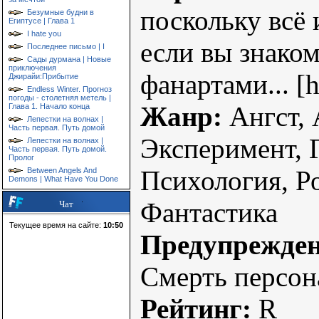
поскольку всё 
Безумные будни в
Египтусе | Глава 1
I hate you
если вы знаком
Последнее письмо | I
Сады дурмана | Новые
приключения
фанартами... [
Джирайи:Прибытие
Endless Winter. Прогноз
погоды - столетняя метель |
Жанр:
Ангст, 
Глава 1. Начало конца
Лепестки на волнах |
Часть первая. Путь домой
Эксперимент, 
Лепестки на волнах |
Часть первая. Путь домой.
Пролог
Психология, Р
Between Angels And
Demons | What Have You Done
Фантастика
Чат
Текущее время на сайте:
10:50
Предупрежден
Смерть персон
Рейтинг:
R