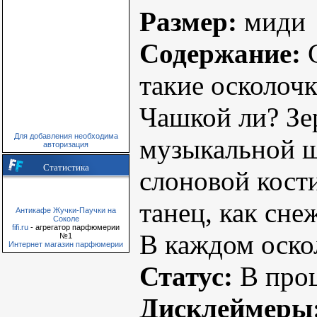
Размер:
миди
Содержание:
С
такие осколоч
Чашкой ли? Зе
Для добавления необходима
музыкальной ш
авторизация
Статистика
слоновой кост
танец, как сне
Антикафе Жучки-Паучки на
Соколе
fifi.ru
- агрегатор парфюмерии
В каждом оскол
№1
Интернет магазин парфюмерии
Статус:
В проц
Дисклеймеры