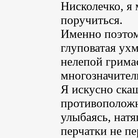
Нисколечко, я 
поручиться.
Именно поэтом
глуповатая ух
нелепой гримас
многозначите
Я искусно ска
противоположн
улыбаясь, нат
перчатки не п