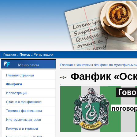
Главная
::
Поиск
::
Регистрация
Меню сайта
Главная
»
Фанфики
»
Фанфики по мультфильма
Фанфик «Оско
Главная страница
Фанфики
Иллюстрации
Статьи о фанфикшене
Термины фанфикшена
Инструменты авторов
Конкурсы и турниры