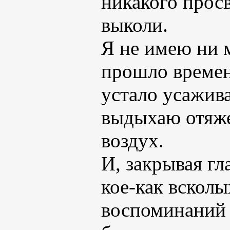
никакого просв
выколи.
Я не имею ни 
прошло времен
устало усажив
выдыхаю отяж
воздух.
И, закрывая гл
кое-как вскол
воспоминаний 