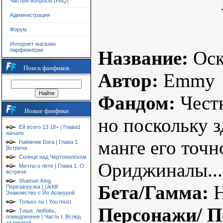
Частые вопросы (FAQ)
Администрация
Форум
Интернет магазин
парфюмерии
Название:
Оск
Поиск фанфиков
Автор:
Emmy
Фандом:
Честн
Новые фанфики
но поскольку з
Ей всего 13 18+ | Глава1
начало
манге его точно
Наёмник Бога | Глава 1.
Встреча
Солнце над Чертополохом
Ориджиналы...
Мечты о лете | Глава 1. О
встрече
Shaman King.
Бета/Гамма:
Н
Перезагрузка | Ukfdf
Знакомство с Йо Асакурой
Только ты | You must
Персонажи/ П
Тише, любовь,
помедленнее | Часть I. Вслед
за мечтой