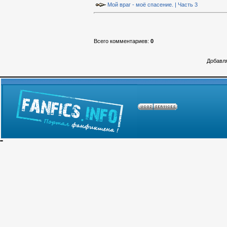
Мой враг - моё спасение. | Часть 3
Всего комментариев
:
0
Добавля