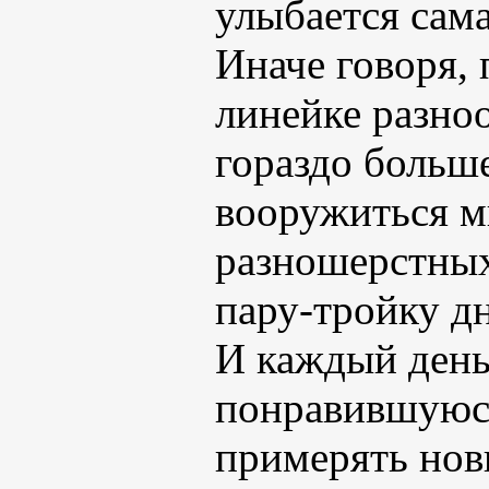
улыбается сам
Иначе говоря, 
линейке разно
гораздо больше
вооружиться 
разношерстных
пару-тройку дн
И каждый ден
понравившуюся
примерять нов