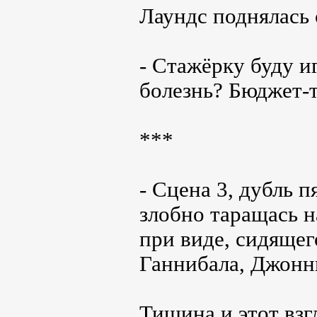
Лаундс поднялась 
- Стажёрку буду и
болезнь? Бюджет-т
***
- Сцена 3, дубль 
злобно таращась н
при виде, сидящег
Ганнибала, Джонн
Тишина и этот взг