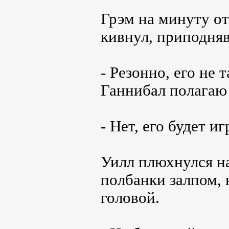
Грэм на минуту о
кивнул, приподня
- Резонно, его не
Ганнибал полагаю
- Нет, его будет и
Уилл плюхнулся н
полбанки залпом, 
головой.