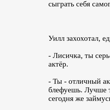
сыграть себя самог
Уилл захохотал, е
- Лисичка, ты серь
актёр.
- Ты - отличный ак
блефуешь. Лучше т
сегодня же займу