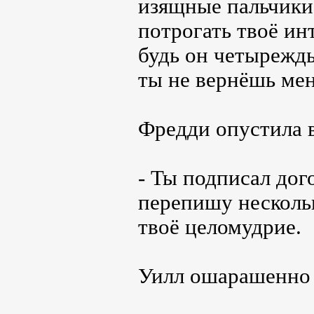
изящные пальчики
потрогать твоё ин
будь он четырежды
ты не вернёшь мен
Фредди опустила в
- Ты подписал дог
перепишу несколь
твоё целомудрие.
Уилл ошарашенно р