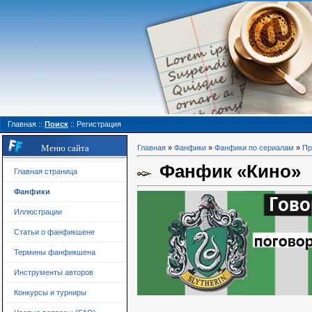
Главная
::
Поиск
::
Регистрация
Меню сайта
Главная
»
Фанфики
»
Фанфики по сериалам
»
Пр
Фанфик «Кино»
Главная страница
Фанфики
Иллюстрации
Статьи о фанфикшене
Термины фанфикшена
Инструменты авторов
Конкурсы и турниры