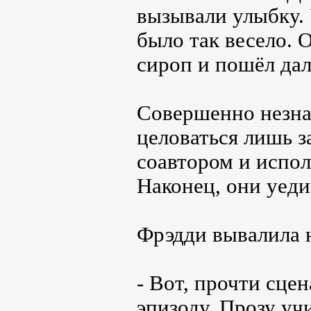
вызывали улыбку. 
было так весело. 
сироп и пошёл да
Совершенно незна
целоваться лишь з
соавтором и испол
Наконец, они уеди
Фрэдди вывалила н
- Вот, прочти сце
эпизоду. Прозу уч