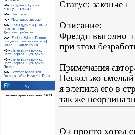
Статус: закончен
Безумные будни в
Египтусе | Глава 1
I hate you
Последнее письмо | I
Описание:
Сады дурмана | Новые
приключения
Джирайи:Прибытие
Фредди выгодно пр
Endless Winter. Прогноз
погоды - столетняя метель |
при этом безработ
Глава 1. Начало конца
Лепестки на волнах |
Часть первая. Путь домой
Лепестки на волнах |
Часть первая. Путь домой.
Примечания автор
Пролог
Between Angels And
Несколько смелый
Demons | What Have You Done
я влепила его в с
Чат
Текущее время на сайте:
19:11
так же неординарн
Он просто хотел с