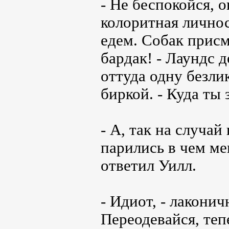
- Не беспокойся, 
колоритная личнос
едем. Собак присм
бардак! - Лаундс 
оттуда одну безл
биркой. - Куда ты
- А, так на случа
парились в чем ме
ответил Уилл.
- Идиот, - лакони
Переодевайся, теп