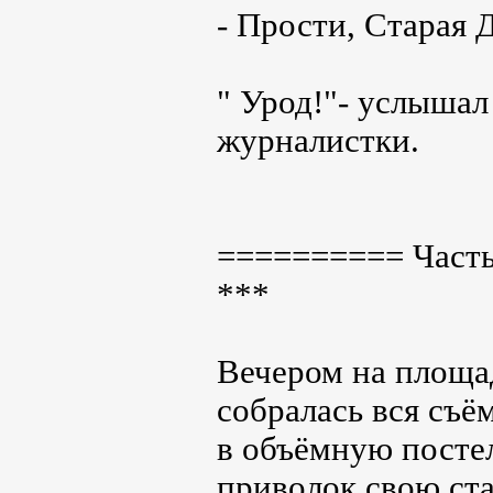
- Прости, Старая Д
" Урод!"- услышал
журналистки.
========== Част
***
Вечером на площа
собралась вся съ
в объёмную постел
приволок свою ст