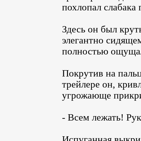
похлопал слабака 
Здесь он был крут
элегантно сидящем
полностью ощущал
Покрутив на пальц
трейлере он, крив
угрожающе прикр
- Всем лежать! Ру
Испуганная выкрик