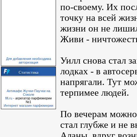
по-своему. Их пос
точку на всей жиз
жизни он не лиши
Живи - ничтожест
Уилл снова стал з
Для добавления необходима
авторизация
лодках - в автосер
Статистика
напрягали. Тут мо
терпимее людей.
Антикафе Жучки-Паучки на
Соколе
fifi.ru
- агрегатор парфюмерии
№1
Интернет магазин парфюмерии
По вечерам можно 
стал глубже и не 
Аланы, вдруг возн