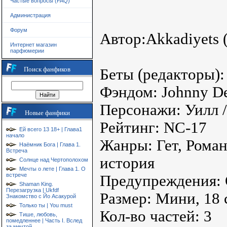
Частые вопросы (FAQ)
Администрация
Форум
Автор:Akkadiyets (
Интернет магазин
парфюмерии
Поиск фанфиков
Беты (редакторы):
Фэндом: Johnny D
Персонажи: Уилл 
Новые фанфики
Рейтинг: NC-17
Ей всего 13 18+ | Глава1
начало
Жанры: Гет, Роман
Наёмник Бога | Глава 1.
Встреча
история
Солнце над Чертополохом
Мечты о лете | Глава 1. О
встрече
Предупреждения:
Shaman King.
Перезагрузка | Ukfdf
Размер: Мини, 18 
Знакомство с Йо Асакурой
Только ты | You must
Кол-во частей: 3
Тише, любовь,
помедленнее | Часть I. Вслед
за мечтой