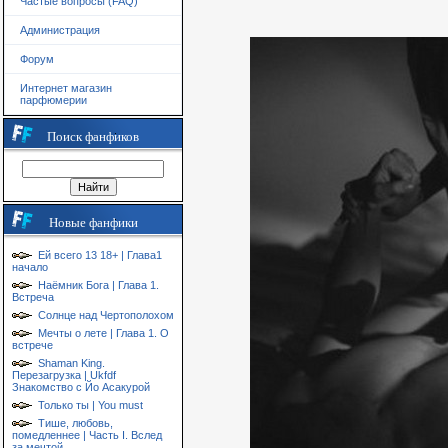
Частые вопросы (FAQ)
Администрация
Форум
Интернет магазин
парфюмерии
Поиск фанфиков
Новые фанфики
Ей всего 13 18+ | Глава1
начало
Наёмник Бога | Глава 1.
Встреча
Солнце над Чертополохом
Мечты о лете | Глава 1. О
встрече
Shaman King.
Перезагрузка | Ukfdf
Знакомство с Йо Асакурой
Только ты | You must
Тише, любовь,
помедленнее | Часть I. Вслед
за мечтой