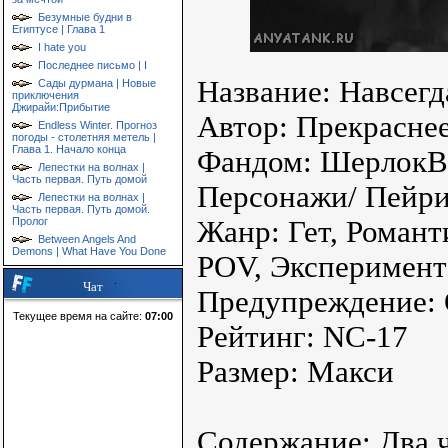
Безумные будни в
Египтусе | Глава 1
I hate you
Последнее письмо | I
Название: Навсегд
Сады дурмана | Новые
приключения
Джирайи:Прибытие
Автор: Прекрасне
Endless Winter. Прогноз
погоды - столетняя метель |
Глава 1. Начало конца
Фандом: Шерлок
Лепестки на волнах |
Часть первая. Путь домой
Персонажи/ Пейр
Лепестки на волнах |
Часть первая. Путь домой.
Пролог
Жанр: Гет, Романт
Between Angels And
Demons | What Have You Done
POV, Эксперимент
Чат
Предупреждение
Текущее время на сайте:
07:00
Рейтинг: NC-17
Размер: Макси
Содержание: Два 