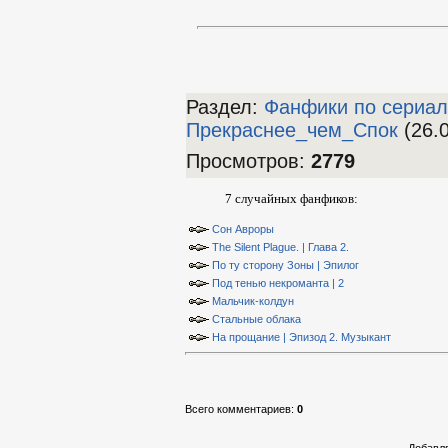
Раздел:
Фанфики по сериа
Прекраснее_чем_Спок
(26.0
Просмотров
:
2779
7 случайных фанфиков:
Сон Авроры
The Silent Plague. | Глава 2.
По ту сторону Зоны | Эпилог
Под тенью некроманта | 2
Мальчик-колдун
Стальные облака
На прощание | Эпизод 2. Музыкант
Всего комментариев
:
0
Добавля