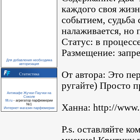
каждого своя жизн
событием, судьба с
налаживается, но 
Статус: в процесс
Размещение: запр
Для добавления необходима
авторизация
От автора: Это пер
Статистика
ругайте) Просто пр
Антикафе Жучки-Паучки на
Соколе
fifi.ru
- агрегатор парфюмерии
№1
Ханна: http://www.p
Интернет магазин парфюмерии
P.s. оставляйте к