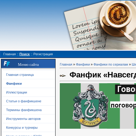
Главная
::
Поиск
::
Регистрация
Меню сайта
Главная
»
Фанфики
»
Фанфики по сериалам
»
Ше
Фанфик «Навсегда
Главная страница
Фанфики
Иллюстрации
Статьи о фанфикшене
Термины фанфикшена
Инструменты авторов
Конкурсы и турниры