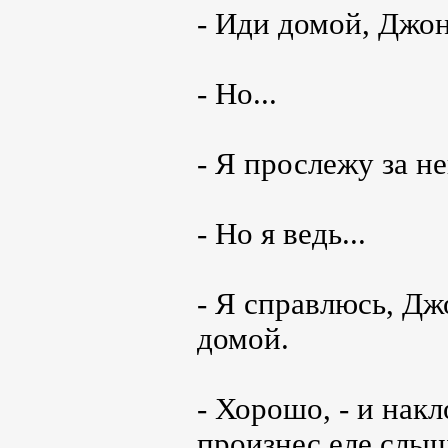
- Иди домой, Джон
- Но...
- Я прослежу за не
- Но я ведь...
- Я справлюсь, Дж
домой.
- Хорошо, - и накл
произнес еле слышн