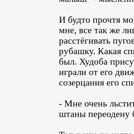
И будто прочтя мо
мне, все так же л
расстёгивать пугов
рубашку. Какая сп
был. Худоба прис
играли от его дви
созерцания его спи
- Мне очень льсти
штаны переодену б