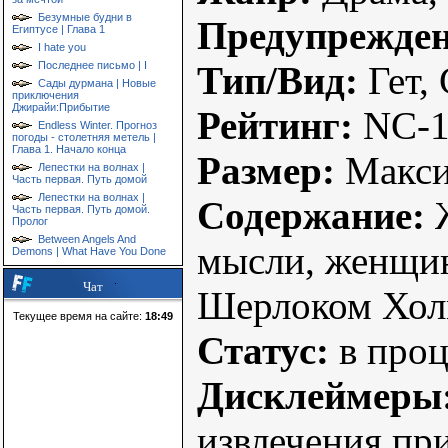
Безумные будни в
Предупрежден
Египтусе | Глава 1
I hate you
Тип/Вид:
Гет,
Последнее письмо | I
Сады дурмана | Новые
приключения
Джирайи:Прибытие
Рейтинг:
NC-1
Endless Winter. Прогноз
погоды - столетняя метель |
Глава 1. Начало конца
Размер:
Макс
Лепестки на волнах |
Часть первая. Путь домой
Лепестки на волнах |
Содержание:
Ж
Часть первая. Путь домой.
Пролог
Between Angels And
мысли, женщин
Demons | What Have You Done
Чат
Шерлоком Холм
Текущее время на сайте:
18:49
Статус:
в проц
Дисклеймеры
извлечения при