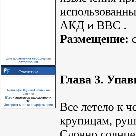
использованны
АКД и ВВС .
Размещение:
Для добавления необходима
авторизация
Статистика
Глава 3. Упав
Антикафе Жучки-Паучки на
Соколе
fifi.ru
- агрегатор парфюмерии
№1
Все летело к ч
Интернет магазин парфюмерии
крупицам, руш
Словно солнце 