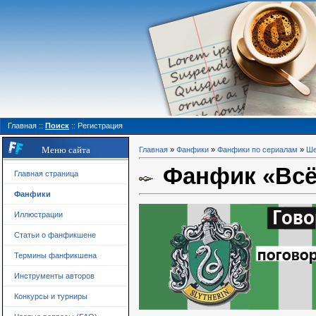
Главная
::
Поиск
::
Регистрация
Меню сайта
Главная
»
Фанфики
»
Фанфики по сериалам
»
Ше
Фанфик «Всё 
Главная страница
Фанфики
Иллюстрации
Статьи о фанфикшене
Термины фанфикшена
Инструменты авторов
Конкурсы и турниры