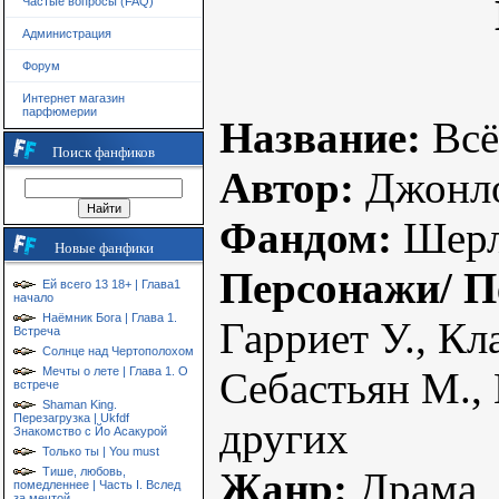
Частые вопросы (FAQ)
Администрация
Форум
Интернет магазин
парфюмерии
Название:
Всё
Поиск фанфиков
Автор:
Джонл
Фандом:
Шерл
Новые фанфики
Персонажи/ П
Ей всего 13 18+ | Глава1
начало
Наёмник Бога | Глава 1.
Гарриет У., Кл
Встреча
Солнце над Чертополохом
Себастьян М., 
Мечты о лете | Глава 1. О
встрече
Shaman King.
Перезагрузка | Ukfdf
других
Знакомство с Йо Асакурой
Только ты | You must
Жанр:
Драма,
Тише, любовь,
помедленнее | Часть I. Вслед
за мечтой