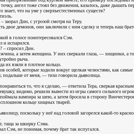
точку, ангел тоже стоял без движения, казалось, даже дышать пе
о знает, что на уме у сверхъестественных существ?
тиэль.
 – заорал Дин, с угрозой смотря на Теру.
ь двое демонов, они заключили с ним сделку и теперь наш брат
икой в голосе поинтересовался Сэм.
л и испарился.
? – спросил Дин.
мужчина, а затем женщина. У них сверкали глаза, — хищники, а 
утробно рыча.
да их взяли в плотное кольцо.
ов особей, которые ходили вокруг щелкая челюстями, как самые
у, подальше от меня, — тихо говорила дьяволица.
 понравиться то, что я сделаю, — ответила Тера, сверкая красным
девушку, видимо, решили вывести из игры самого сильного игрок
поймала вампира за шею, а затем бросила в сторону Винчестеров
 сплошном кольце хищных тварей.
яволицу, поскольку у неё над головой загорелся какой-то красн
.
т, таща за шкирку Сэма.
л Сэм, не понимая, почему брат так испугался.