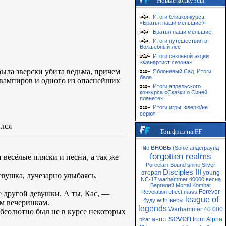
Новые конкурсы
Итоги блицконкурса
«Братья наши меньшие!»
Братья наши меньшие!
Итоги путешествия в
Волшебный лес
Итоги сезонной акции
«Фанартист сезона»
ыла зверски убита ведьма, причем
Яблоневый Сад. Итоги
бала
з вампиров и одного из опаснейших
Итоги апрельского
конкурса «Сказки о Синей
планете»
Итоги игры: «верю/не
верю»
ился
Топ фраз на FF
вновь
life
(Sonic
андеграунд
forgotten realms
 весёлые пляски и песни, а так же
Porcelain
Bound
shine
Silver
Disciples III
вторая
young
вушка, лучезарно улыбаясь.
NC-17
warhammer 40000
весна
Вергилий
Mortal Kombat
Forever
Revelation
effect
mass
е другой девушки. А ты, Кас, —
league of
with
весы
буду
им вечеринкам.
legends
Warhammer 40 000
 абсолютно был не в курсе некоторых
seven
ангст
from
Alpha
nkar