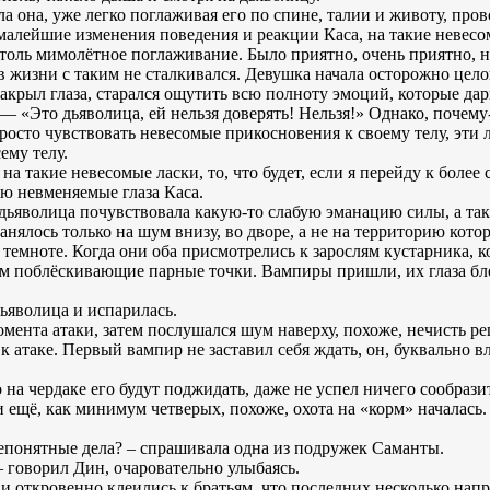
а она, уже легко поглаживая его по спине, талии и животу, про
 малейшие изменения поведения и реакции Каса, на такие невесо
 столь мимолётное поглаживание. Было приятно, очень приятно, н
в жизни с таким не сталкивался. Девушка начала осторожно цел
закрыл глаза, старался ощутить всю полноту эмоций, которые дар
 — «Это дьяволица, ей нельзя доверять! Нельзя!» Однако, почему
росто чувствовать невесомые прикосновения к своему телу, эти 
ему телу.
на такие невесомые ласки, то, что будет, если я перейду к боле
ью невменяемые глаза Каса.
дьяволица почувствовала какую-то слабую эманацию силы, а так 
нялось только на шум внизу, во дворе, а не на территорию котор
 темноте. Когда они оба присмотрелись к зарослям кустарника, к
ам поблёскивающие парные точки. Вампиры пришли, их глаза блес
ьяволица и испарилась.
омента атаки, затем послушался шум наверху, похоже, нечисть реш
 к атаке. Первый вампир не заставил себя ждать, он, буквально в
а чердаке его будут поджидать, даже не успел ничего сообразит
 ещё, как минимум четверых, похоже, охота на «корм» началась.
епонятные дела? – спрашивала одна из подружек Саманты.
 говорил Дин, очаровательно улыбаясь.
 откровенно клеились к братьям, что последних несколько напр