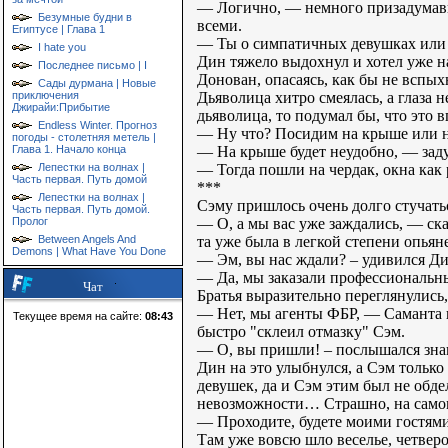
— Логично, — немного призадумавши
Безумные будни в
всеми.
Египтусе | Глава 1
— Ты о симпатичных девушках или о
I hate you
Дин тяжело выдохнул и хотел уже н
Последнее письмо | I
Донован, опасаясь, как бы не вспых
Сады дурмана | Новые
Дьяволица хитро смеялась, а глаза 
приключения
Джирайи:Прибытие
дьяволица, то подумал бы, что это 
Endless Winter. Прогноз
— Ну что? Посидим на крыше или на
погоды - столетняя метель |
— На крыше будет неудобно, — заду
Глава 1. Начало конца
— Тогда пошли на чердак, окна как 
Лепестки на волнах |
Часть первая. Путь домой
***
Лепестки на волнах |
Сэму пришлось очень долго стучатьс
Часть первая. Путь домой.
— О, а мы вас уже заждались, — ска
Пролог
та уже была в легкой степени опьян
Between Angels And
Demons | What Have You Done
— Эм, вы нас ждали? – удивился Ди
— Да, мы заказали профессиональн
Чат
Братья выразительно переглянулись,
— Нет, мы агенты ФБР, — Саманта на
Текущее время на сайте:
08:43
быстро "склеил отмазку" Сэм.
— О, вы пришли! – послышался знак
Дин на это улыбнулся, а Сэм тольк
девушек, да и Сэм этим был не обде
невозможности… Страшно, на самом
— Проходите, будете моими гостями
Там уже вовсю шло веселье, четверо