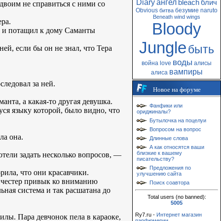
Diary
ангел
bleach
блич
двоим не справиться с ними со
Obvious
безумие
naruto
битва
Beneath
wind
wings
ра.
Bloody
л и потащил к дому Саманты
Jungle
быть
ей, если бы он не знал, что Тера
воды
война
love
алисы
вампиры
алиса
следовал за ней.
Новое на форуме
анта, а какая-то другая девушка.
Фанфики или
уся языку которой, было видно, что
ориджиналы?
Бутылочка на поцелуи
Вопросом на вопрос
ла она.
Длинные слова
А как относятся ваши
близкие к вашему
отели задать несколько вопросов, —
писательству?
Предложения по
рила, что они красавчики.
улучшению сайта
инчестер привык ко вниманию
Поиск соавтора
ьная система и так расшатана до
Total users (no banned):
5005
Ry7.ru -
Интернет магазин
илы. Пара девчонок пела в караоке,
парфюмерии