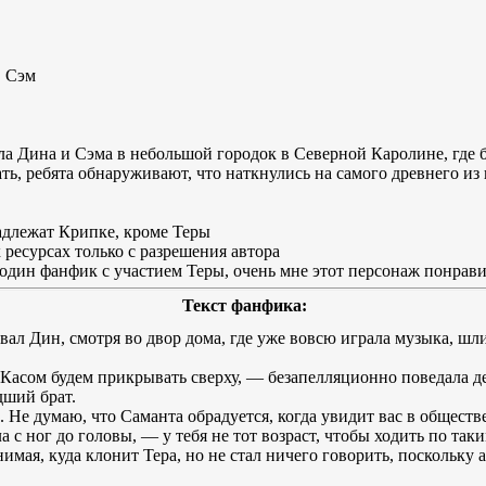
, Сэм
а Дина и Сэма в небольшой городок в Северной Каролине, где б
ать, ребята обнаруживают, что наткнулись на самого древнего и
длежат Крипке, кроме Теры
ресурсах только с разрешения автора
 один фанфик с участием Теры, очень мне этот персонаж понрав
Текст фанфика:
вал Дин, смотря во двор дома, где уже вовсю играла музыка, шли
 Касом будем прикрывать сверху, — безапелляционно поведала де
дший брат.
 Не думаю, что Саманта обрадуется, когда увидит вас в обществ
а с ног до головы, — у тебя не тот возраст, чтобы ходить по так
нимая, куда клонит Тера, но не стал ничего говорить, поскольку