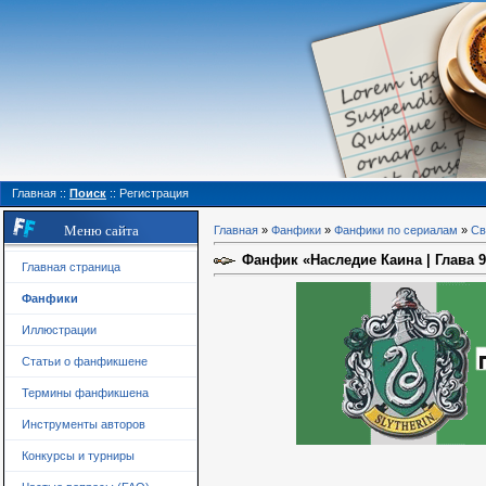
Главная
::
Поиск
::
Регистрация
Меню сайта
Главная
»
Фанфики
»
Фанфики по сериалам
»
Св
Фанфик «Наследие Каина | Глава 
Главная страница
Фанфики
Иллюстрации
Статьи о фанфикшене
Термины фанфикшена
Инструменты авторов
Конкурсы и турниры