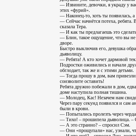
— Извините, девочки, я украду у вас
этих «фурий».
— Наконец-то, хоть ты появилась, а
— Сейчас начнётся потеха, ребята.
сказала Тера.
— И как ты предлагаешь это сделать
— Блин, такое ощущение, что вы не 
дворе.
Быстро выключив его, девушка обра
дьяволицу.
— Ребята! А кто хочет дармовой тек
Подростки оживились и начали дружн
обглодает, так же и с этими детьми.
— Тогда прошу в дом, вам привезли 
соизволите оставить!
Ребята дружно побежали в дом, едва
доме наступила полная тишина.
— Молодец, Кас! Незачем нам свидет
Через пару секунд появился и сам а
были в крови.
— Попытались пролезть через чердак
— Тихо! – прошипела дьяволица. – 
— А это странно? – спросил Сэм.
— Они «прощупали» нас, узнали, что
— И что ещё? – спросил Дин, доста