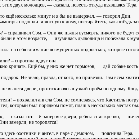
 этих двух молодцев, — сказала, невесть откуда взявшаяся Тера,
 то ещё несколько минут и я бы не выдержал, — говорил Дин.
 Вампиры подошли вплотную к дому, постарайтесь, как-нибудь за
? – спрашивал Сэм. – Они же пьяны вусмерть, никого не будут с
были в этом возрасте, — изумилась дьяволица и побежала к муз
тила на себя внимание возмущенных подростков, которые готовы
или? – спросила вдруг она.
о кричать. Ещё бы, у них же нет тормозов, — дай собаке кость и
подарок. Не знаю, правда, от кого, но привезли. Там всем хватит
 не вынеся двери, протискиваясь в узкий проём по одному. Когда
ели! – похвалил ангела Сэм, не сомневаясь, что Кастиэль погру
нгел, который был порядком помят, плащ в нескольких местах был
, — сказал тот. – Я запер все двери, ребята спят крепко, — ниче
Они замерли, не торопятся!
 здесь охотники и ангел, в паре с демоном, — пояснила Тера.
вая припрятанный под курткой мачете, его примеру последовал и