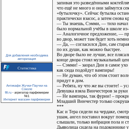
запивая это разведёнными коктейлям
что ещё не много и они займутся се
«бутылочку». Сейчас бутылка остан
практически взасос, а затем снова к
— Ты знаешь, Сэмми, — тихо начал Д
было нормальной учёбы в школе из-
— Аналогичное предложение, — проб
во двор, может там будет хоть нем
— Да, — согласился Дин, сам стара
по их души, как можно быстрее.
Во дворе было не лучше, все плясал
Для добавления необходима
авторизация
конце двора стоял музыкальный цент
— Сэмми! – заорал Дин в самое ухо 
Статистика
как сюда подойдут вампиры!
— Не думаю, что об этом стоит волно
придут в дом.
— Ребята, ну что же вы стоите! – у
Антикафе Жучки-Паучки на
Соколе
Девушка взяла Винчестеров за руки 
fifi.ru
- агрегатор парфюмерии
— Не вампиры, так фурии! – прокр
№1
Интернет магазин парфюмерии
Младший Винчестер только сокруше
***
Кас и Тера сидели на чердаке, смот
ушам, ангел поставил вокруг помещен
слышали, только вибрация пола и ст
Дьяволица сидела на подоконнике у