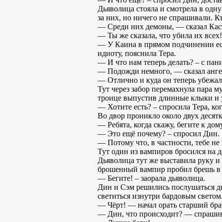
Дьяволица стояла и смотрела в одну 
за них, но ничего не спрашивали. Кт
— Среди них демоны, — сказал Кас
— Ты же сказала, что убила их всех!
— У Каина в прямом подчинении ест
идиоту, пояснила Тера.
— И что нам теперь делать? – с пан
— Подожди немного, — сказал анге
— Отлично и куда он теперь убежал
Тут через забор перемахнула пара 
троице выпустив длинные клыки и 
— Хотите есть? – спросила Тера, ког
Во двор проникло около двух десятк
— Ребята, когда скажу, бегите к дом
— Это ещё почему? – спросил Дин.
— Потому что, в частности, тебе не
Тут один из вампиров бросился на 
Дьяволица тут же выставила руку и 
брошенный вампир пробил брешь в
— Бегите! – заорала дьяволица.
Дин и Сэм решились послушаться дь
светиться изнутри бардовым светом
— Чёрт! — начал орать старший бра
— Дин, что происходит? — спрашива