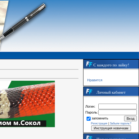
С каждого по лайку!
Нравится
Личный кабинет
Логин:
Пароль:
запомнить
Регистрация
|
Забыли пароль?