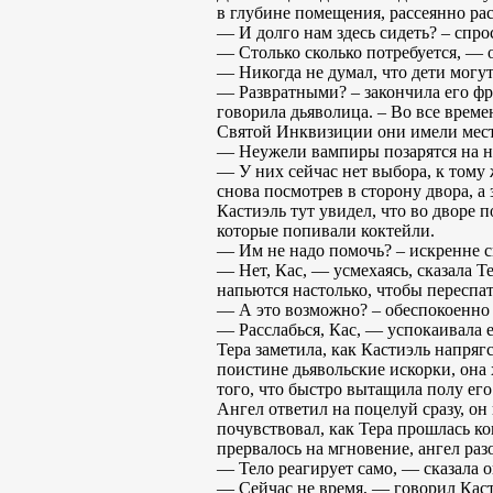
в глубине помещения, рассеянно рас
— И долго нам здесь сидеть? – спро
— Столько сколько потребуется, — 
— Никогда не думал, что дети мог
— Развратными? – закончила его фра
говорила дьяволица. – Во все време
Святой Инквизиции они имели место
— Неужели вампиры позарятся на ни
— У них сейчас нет выбора, к тому 
снова посмотрев в сторону двора, а
Кастиэль тут увидел, что во дворе п
которые попивали коктейли.
— Им не надо помочь? – искренне с
— Нет, Кас, — усмехаясь, сказала Т
напьются настолько, чтобы переспат
— А это возможно? – обеспокоенно 
— Расслабься, Кас, — успокаивала е
Тера заметила, как Кастиэль напряг
поистине дьявольские искорки, она 
того, что быстро вытащила полу ег
Ангел ответил на поцелуй сразу, он
почувствовал, как Тера прошлась ко
прервалось на мгновение, ангел ра
— Тело реагирует само, — сказала он
— Сейчас не время, — говорил Каст