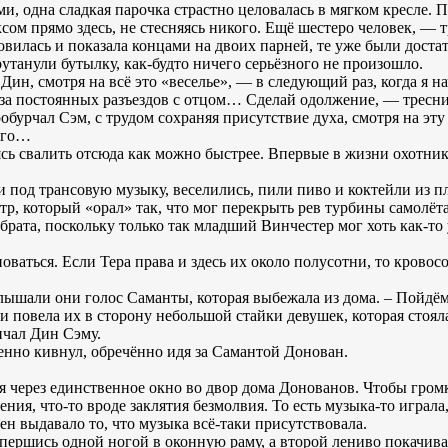
и, одна сладкая парочка страстно целовалась в мягком кресле. 
ксом прямо здесь, не стесняясь никого. Ещё шестеро человек, — 
овилась и показала концами на двоих парней, те уже были доста
рутанули бутылку, как-будто ничего серьёзного не произошло.
ин, смотря на всё это «веселье», — в следующий раз, когда я нач
за постоянных разъездов с отцом… Сделай одолжение, — тресни
урчал Сэм, с трудом сохраняя присутствие духа, смотря на эту 
ного…
ясь свалить отсюда как можно быстрее. Впервые в жизни охотни
и под трансовую музыку, веселились, пили пиво и коктейли из п
р, который «орал» так, что мог перекрыть рев турбины самолёта
брата, поскольку только так младший Винчестер мог хоть как-то
ваться. Если Тера права и здесь их около полусотни, то кровосос
слышали они голос Саманты, которая выбежала из дома. – Пойдём
и повела их в сторону небольшой стайки девушек, которая стоял
ичал Дин Сэму.
нно кивнул, обречённо идя за Самантой Донован.
ря через единственное окно во двор дома Донованов. Чтобы гром
ия, что-то вроде заклятия безмолвия. То есть музыка-то играла,
ен выдавало то, что музыка всё-таки присутствовала.
першись одной ногой в оконную раму, а второй лениво покачивал