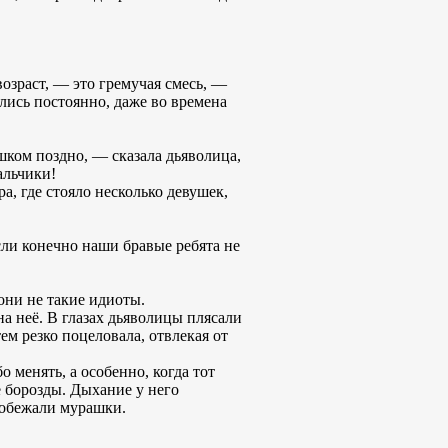
озраст, — это гремучая смесь, —
ались постоянно, даже во времена
ишком поздно, — сказала дьяволица,
альчики!
а, где стояло несколько девушек,
сли конечно наши бравые ребята не
они не такие идиоты.
на неё. В глазах дьяволицы плясали
ем резко поцеловала, отвлекая от
 менять, а особенно, когда тот
е борозды. Дыхание у него
робежали мурашки.