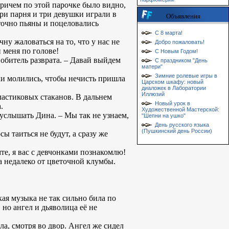
Причем по этой парочке было видно,
три парня и три девушки играли в
Объявления
точно пьяны и поцеловались
С 8 марта!
ну жаловаться на то, что у нас не
Добро пожаловать!
 меня по голове!
С Новым Годом!
обитель разврата. – Давай выйдем
С праздником "День
матери"
Зимние ролевые игры в
ки молились, чтобы нечисть пришла
Царском шкафу: новый
диаложек в Лаборатории
Иллюзий
ластиковых стаканов. В дальнем
Новый урок в
.
Художественной Мастерской:
 услышать Дина. – Мы так не узнаем,
"Шепни на ушко"
День русского языка
(Пушкинский день России)
ы таиться не будут, а сразу же
те, я вас с девчонками познакомлю!
а недалеко от цветочной клумбы.
кая музыка не так сильно била по
 но ангел и дьяволица её не
а, смотря во двор. Ангел же сидел