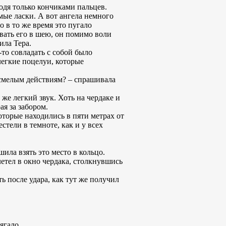
водя только кончиками пальцев.
мые ласки. А вот ангела немного
о в то же время это пугало
овать его в шею, он помимо воли
ила Тера.
-то совладать с собой было
легкие поцелуи, которые
е смелым действиям? – спрашивала
же легкий звук. Хоть на чердаке и
ая за забором.
оторые находились в пяти метрах от
тели в темноте, как и у всех
ила взять это место в кольцо.
летел в окно чердака, столкнувшись
ь после удара, как тут же получил
ягало.