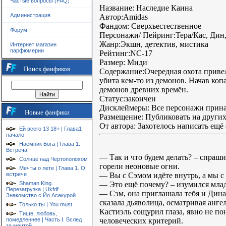
Частые вопросы (FAQ)
Название: Наследие Каина
Администрация
Автор:Amidas
Фандом: Сверхъестественное
Форум
Персонажи/ Пейринг:Тера/Кас, Дин
Жанр:Экшн, детектив, мистика
Интернет магазин
парфюмерии
Рейтинг:NC-17
Размер: Миди
Поиск фанфиков
Содержание:Очередная охота привел
убита кем-то из демонов. Начав коп
демонов древних времён.
Статус:закончен
Дисклеймеры: Все персонажи прина
Новые фанфики
Размещение: Публиковать на других 
От автора: Захотелось написать ещё
Ей всего 13 18+ | Глава1
начало
Наёмник Бога | Глава 1.
Встреча
— Так и что будем делать? – спраши
Солнце над Чертополохом
горели неоновые огни.
Мечты о лете | Глава 1. О
— Вы с Сэмом идёте внутрь, а мы с
встрече
— Это ещё почему? – изумился мла
Shaman King.
Перезагрузка | Ukfdf
— Сэм, она приглашала тебя и Дина.
Знакомство с Йо Асакурой
сказала дьяволица, осматривая ангел
Только ты | You must
Кастиэль сощурил глаза, явно не по
Тише, любовь,
человеческих критерий.
помедленнее | Часть I. Вслед
за мечтой