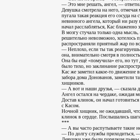
— Это мне решать, ангел, — ответил
Девушка смотрела на него, отмечая
пугала такая реакция его сосуда на
невинного ангела, который ни разу 
начал расслабляться, Кас блаженно 
В мозгу стучала только одна мысль,
решительно невозможно, хотелось п
распространяли приятный жар по вс
— Неплохо, если ты так реагируешь 
она, внимательно смотря в полност
Она бы ещё «помучила» его, но тут 
было тихо, но заклинание распростра
Кас же заметил какое-то движение в
забора дома Донованов, заметили т
хищников.
— А вот и наши друзья, — сказала д
Ангел остался на чердаке, ожидая м
Достав клинок, он начал готовиться
с Касом.
Ночной хищник, не ожидавший, что н
клинок в сердце. Послышались шаги
***
— А вы часто распутываете такие н
— По долгу службы приходиться, —
Девушки уже были порядком пьяны и