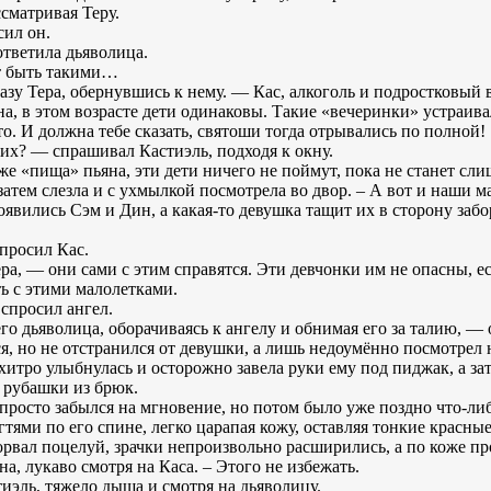
сматривая Теру.
сил он.
ответила дьяволица.
ут быть такими…
зу Тера, обернувшись к нему. — Кас, алкоголь и подростковый в
на, в этом возрасте дети одинаковы. Такие «вечеринки» устраив
. И должна тебе сказать, святоши тогда отрывались по полной!
х? — спрашивал Кастиэль, подходя к окну.
же «пища» пьяна, эти дети ничего не поймут, пока не станет сл
 затем слезла и с ухмылкой посмотрела во двор. – А вот и наши м
оявились Сэм и Дин, а какая-то девушка тащит их в сторону забор
просил Кас.
ера, — они сами с этим справятся. Эти девчонки им не опасны, е
ь с этими малолетками.
спросил ангел.
го дьяволица, оборачиваясь к ангелу и обнимая его за талию, — 
ся, но не отстранился от девушки, а лишь недоумённо посмотрел 
хитро улыбнулась и осторожно завела руки ему под пиджак, а зат
о рубашки из брюк.
 просто забылся на мгновение, но потом было уже поздно что-либо
гтями по его спине, легко царапая кожу, оставляя тонкие красны
зорвал поцелуй, зрачки непроизвольно расширились, а по коже п
а, лукаво смотря на Каса. – Этого не избежать.
иэль, тяжело дыша и смотря на дьяволицу.