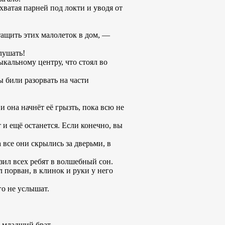
 хватая парней под локти и уводя от
тащить этих малолеток в дом, —
лушать!
ыкальному центру, что стоял во
 били разорвать на части
 она начнёт её грызть, пока всю не
 и ещё останется. Если конечно, вы
 все они скрылись за дверьми, в
зил всех ребят в волшебный сон.
 порван, в клинок и руки у него
го не услышат.
 младший брат.