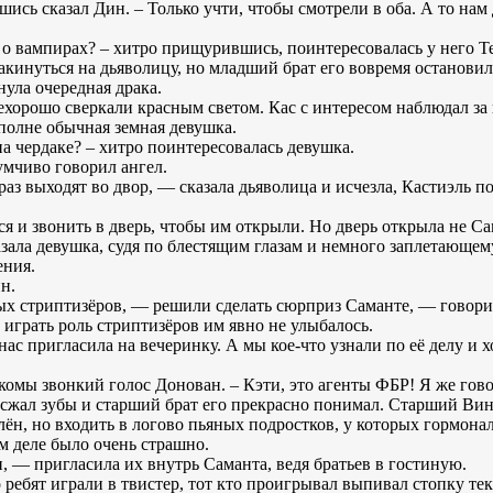
сь сказал Дин. – Только учти, чтобы смотрели в оба. А то нам 
 вампирах? – хитро прищурившись, поинтересовалась у него Те
акинуться на дьяволицу, но младший брат его вовремя останови
нула очередная драка.
нехорошо сверкали красным светом. Кас с интересом наблюдал за н
вполне обычная земная девушка.
 чердаке? – хитро поинтересовалась девушка.
мчиво говорил ангел.
раз выходят во двор, — сказала дьяволица и исчезла, Кастиэль по
я и звонить в дверь, чтобы им открыли. Но дверь открыла не Сам
зала девушка, судя по блестящим глазам и немного заплетающем
ения.
н.
ых стриптизёров, — решили сделать сюрприз Саманте, — говори
 играть роль стриптизёров им явно не улыбалось.
с пригласила на вечеринку. А мы кое-что узнали по её делу и х
омы звонкий голос Донован. – Кэти, это агенты ФБР! Я же гово
о сжал зубы и старший брат его прекрасно понимал. Старший В
лён, но входить в логово пьяных подростков, у которых гормонал
 деле было очень страшно.
, — пригласила их внутрь Саманта, ведя братьев в гостиную.
 ребят играли в твистер, тот кто проигрывал выпивал стопку тек