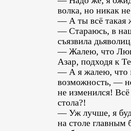
— Надо же, я ожид
волка, но никак не
— А ты всё такая 
— Стараюсь, в на
съязвила дьяволиц
— Жалею, что Люц
Азар, подходя к Те
— А я жалею, что 
возможность, — не
не изменился! Всё
стола?!
— Уж лучше, я буд
на столе главным 