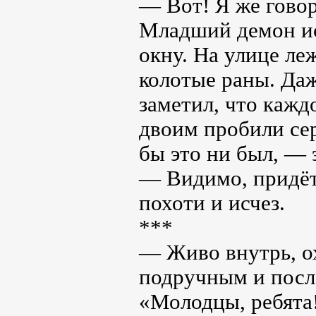
— Вот! Я же говор
Младший демон ис
окну. На улице ле
колотые раны. Даж
заметил, что кажд
двоим пробили сер
бы это ни был, — 
— Видимо, придётс
похоти и исчез.
***
— Живо внутрь, ох
подручным и посл
«Молодцы, ребята!