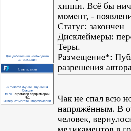
хиппи. Всё бы нич
момент, - появлен
Статус: закончен
Дисклеймеры: пер
Теры.
Размещение*: Публ
Для добавления необходима
авторизация
разрешения автор
Статистика
Антикафе Жучки-Паучки на
Соколе
fifi.ru
- агрегатор парфюмерии
Чак не спал всю н
№1
Интернет магазин парфюмерии
напряжённым. В о
человек, вернулос
медикаментов в го