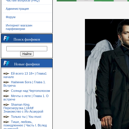
Частые вопросы (FAQ)
Администрация
Форум
Интернет магазин
парфюмерии
Поиск фанфиков
Новые фанфики
Ей всего 13 18+ | Глава1
начало
Наёмник Бога | Глава 1.
Встреча
Солнце над Чертополохом
Мечты о лете | Глава 1. О
встрече
Shaman King.
Перезагрузка | Ukfdf
Знакомство с Йо Асакурой
Только ты | You must
Тише, любовь,
помедленнее | Часть I. Вслед
за мечтой