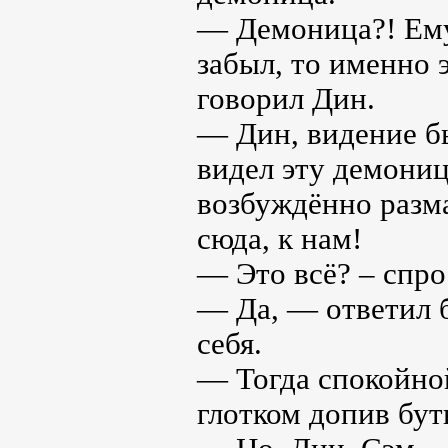
— Демоница?! Ему
забыл, то именно 
говорил Дин.
— Дин, видение б
видел эту демониц
возбуждённо разма
сюда, к нам!
— Это всё? – спро
— Да, — ответил 
себя.
— Тогда спокойно
глотком допив бут