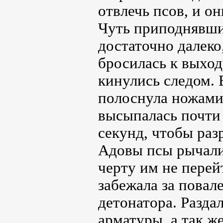
отвлечь псов, и о
Чуть приподнявшис
достаточно далеко
бросилась к выход
кинулись следом. 
полоснула ножами 
высыпалась почти
секунд, чтобы раз
Адовы псы рычали,
черту им не перей
забежала за повал
детонатора. Разд
арматуры, а так же