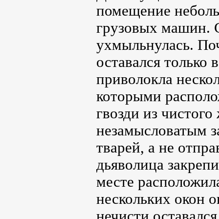
помещение небольш
грузовых машин. С
ухмыльнулась. Поч
оставался только 
приволокла неско
которыми располо
гвозди из чистого
незамысловатым з
тварей, а не отпр
дьяволица закрепи
месте расположила
нескольких окон о
нечисти оставался