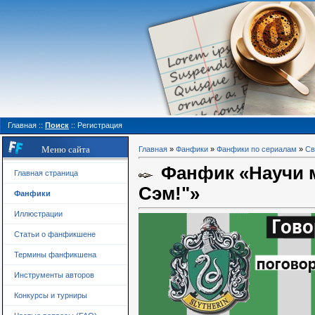
Главная
::
Поиск
::
Регистрация
Меню сайта
Главная
»
Фанфики
»
Фанфики по сериалам
»
Св
Фанфик «Научи ме
Главная страница
Сэм!"»
Фанфики
Иллюстрации
Статьи о фанфикшене
Термины фанфикшена
Инструменты авторов
Конкурсы и турниры