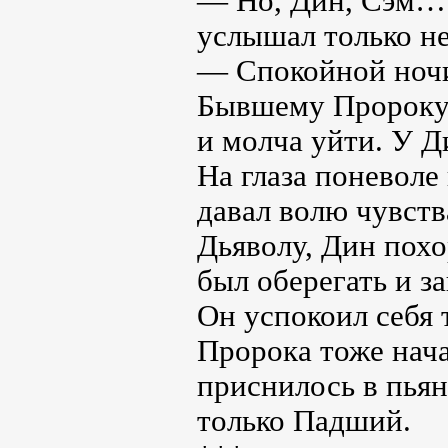
— Но, Дин, Сэм… 
услышал только н
— Спокойной ночи
Бывшему Пророку т
и молча уйти. У Д
На глаза поневоле
давал волю чувств
Дьяволу, Дин похо
был оберегать и з
Он успокоил себя 
Пророка тоже нача
приснилось в пьян
только Падший.