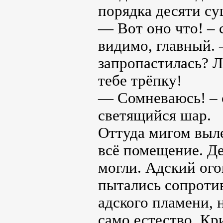
порядка десяти су
— Вот оно что! – 
видимо, главный. 
запропастилась? Л
тебе трёпку!
— Сомневаюсь! – с
светящийся шар.
Оттуда мигом выл
всё помещение. Де
могли. Адский ого
пытались сопроти
адского пламени, 
само естество. Кр