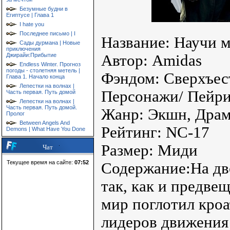
Безумные будни в
Египтусе | Глава 1
I hate you
Последнее письмо | I
Название: Научи м
Сады дурмана | Новые
приключения
Джирайи:Прибытие
Автор: Amidas
Endless Winter. Прогноз
погоды - столетняя метель |
Фэндом: Сверхъес
Глава 1. Начало конца
Лепестки на волнах |
Персонажи/ Пейри
Часть первая. Путь домой
Лепестки на волнах |
Часть первая. Путь домой.
Жанр: Экшн, Драм
Пролог
Between Angels And
Рейтинг: NC-17
Demons | What Have You Done
Размер: Миди
Чат
Текущее время на сайте:
07:52
Содержание:На дв
так, как и предве
мир поглотил кроа
лидеров движения