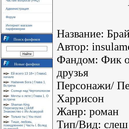
Частые вопросы (FAQ)
Администрация
Форум
Интернет магазин
парфюмерии
Название: Бра
Поиск фанфиков
Автор: insulam
Фандом: Фик о
Новые фанфики
друзья
Ей всего 13 18+ | Глава1
начало
Персонажи/ Пе
Наёмник Бога | Глава 1.
Встреча
Солнце над Чертополохом
Харрисон
Мечты о лете | Глава 1. О
встрече
Shaman King.
Жанр: роман
Перезагрузка | Ukfdf
Знакомство с Йо Асакурой
Только ты | You must
Тип/Вид: слеш
Тише, любовь,
помедленнее | Часть I. Вслед
за мечтой