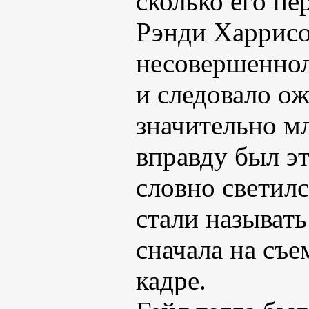
сколько его пе
Рэнди Харрисо
несовершеннол
и следовало ож
значительно мл
вправду был э
словно светилс
стали называть
сначала на съе
кадре.