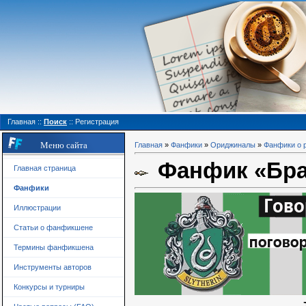
Главная
::
Поиск
::
Регистрация
Меню сайта
Главная
»
Фанфики
»
Ориджиналы
»
Фанфики о 
Фанфик «Бра
Главная страница
Фанфики
Иллюстрации
Статьи о фанфикшене
Термины фанфикшена
Инструменты авторов
Конкурсы и турниры