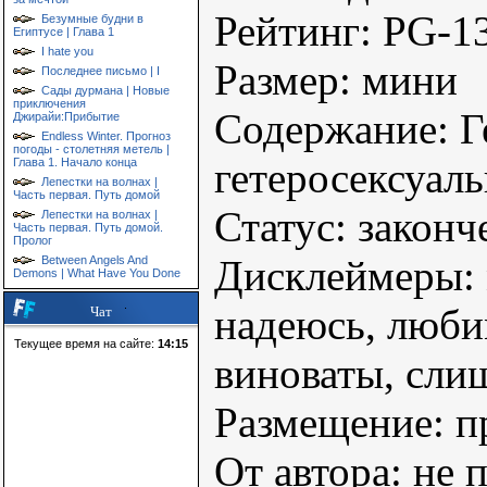
Рейтинг: PG-1
Безумные будни в
Египтусе | Глава 1
I hate you
Размер: мини
Последнее письмо | I
Сады дурмана | Новые
приключения
Содержание: Г
Джирайи:Прибытие
Endless Winter. Прогноз
погоды - столетняя метель |
гетеросексуаль
Глава 1. Начало конца
Лепестки на волнах |
Часть первая. Путь домой
Статус: законч
Лепестки на волнах |
Часть первая. Путь домой.
Пролог
Дисклеймеры: 
Between Angels And
Demons | What Have You Done
надеюсь, люби
Чат
Текущее время на сайте:
14:15
виноваты, сли
Размещение: п
От автора: не