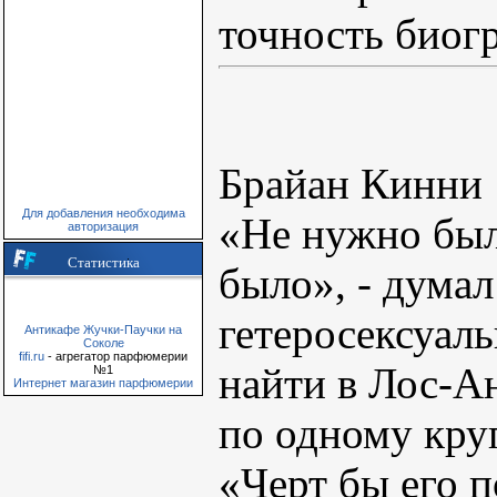
точность биог
Брайан Кинни
Для добавления необходима
«Не нужно был
авторизация
Статистика
было», - думал
гетеросексуаль
Антикафе Жучки-Паучки на
Соколе
fifi.ru
- агрегатор парфюмерии
найти в Лос-А
№1
Интернет магазин парфюмерии
по одному круг
«Черт бы его п