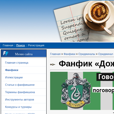
Главная
::
Поиск
::
Регистрация
Меню сайта
Главная
»
Фанфики
»
Ориджиналы
»
Ориджинал
Фанфик «До
Главная страница
Фанфики
Иллюстрации
Статьи о фанфикшене
Термины фанфикшена
Инструменты авторов
Конкурсы и турниры