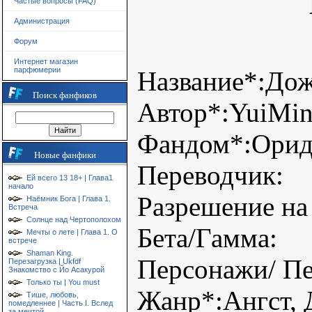
Частые вопросы (FAQ)
Администрация
Форум
Интернет магазин
парфюмерии
Название*:До
Поиск фанфиков
Автор*:YuiMi
Фандом*:Ори
Новые фанфики
Переводчик:
Ей всего 13 18+ | Глава1
начало
Разрешение на
Наёмник Бога | Глава 1.
Встреча
Солнце над Чертополохом
Бета/Гамма:
Мечты о лете | Глава 1. О
встрече
Shaman King.
Персонажи/ Пе
Перезагрузка | Ukfdf
Знакомство с Йо Асакурой
Только ты | You must
Жанр*:Ангст, 
Тише, любовь,
помедленнее | Часть I. Вслед
за мечтой