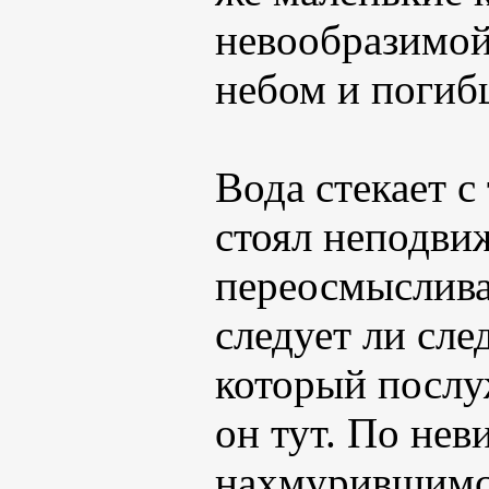
невообразимой
небом и погибш
Вода стекает 
стоял неподви
переосмысливая
следует ли сле
который послу
он тут. По нев
нахмурившимся