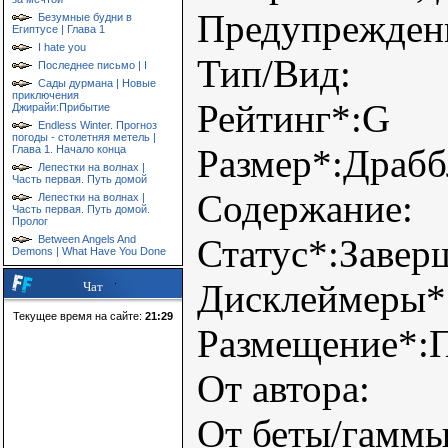
Предупрежден
Безумные будни в
Египтусе | Глава 1
I hate you
Тип/Вид:
Последнее письмо | I
Сады дурмана | Новые
приключения
Рейтинг*:G
Джирайи:Прибытие
Endless Winter. Прогноз
погоды - столетняя метель |
Размер*:Драбб
Глава 1. Начало конца
Лепестки на волнах |
Часть первая. Путь домой
Содержание:
Лепестки на волнах |
Часть первая. Путь домой.
Пролог
Статус*:Завер
Between Angels And
Demons | What Have You Done
Дисклеймеры*
Чат
Текущее время на сайте:
21:29
Размещение*:П
От автора:
От беты/гаммы