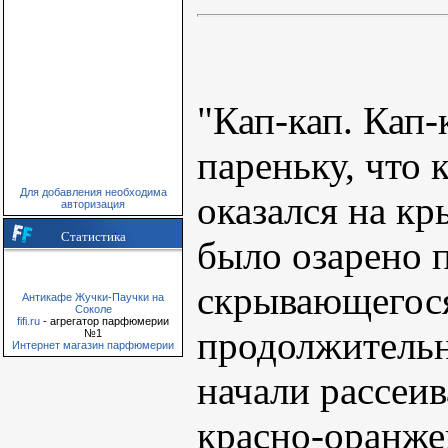
"Кап-кап. Кап-
пареньку, что
Для добавления необходима
оказался на к
авторизация
Статистика
было озарено 
скрывающегося
Антикафе Жучки-Паучки на
Соколе
fifi.ru
- агрегатор парфюмерии
продолжительн
№1
Интернет магазин парфюмерии
начали рассеив
красно-оранже