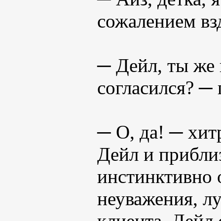
сожалением вз
─ Дейл, ты же
согласился? ─ 
─ О, да! ─ хи
Дейл и прибли
инстинктивно о
неуважения, лу
клиента. Дейл 