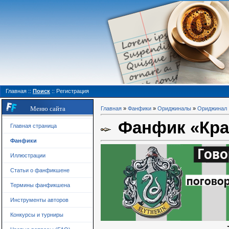
Главная
::
Поиск
::
Регистрация
Меню сайта
Главная
»
Фанфики
»
Ориджиналы
»
Ориджинал
Фанфик «Крас
Главная страница
Фанфики
Иллюстрации
Статьи о фанфикшене
Термины фанфикшена
Инструменты авторов
Конкурсы и турниры