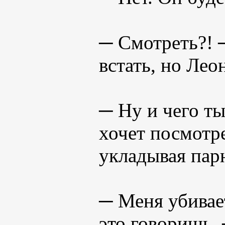
─ Смотреть?! 
встать, но Лео
─ Ну и чего ты
хочет посмотре
укладывая пар
─ Меня убивае
это говоришь,