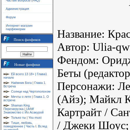
Частые вопросы (FAQ)
Администрация
Форум
Интернет магазин
парфюмерии
Название: Кра
Поиск фанфиков
Автор: Ulia-qw
Фендом: Орид
Новые фанфики
Беты (редакто
Ей всего 13 18+ | Глава1
начало
Персонажи: Ле
Наёмник Бога | Глава 1.
Встреча
Солнце над Чертополохом
(Айз); Майкл 
Мечты о лете | Глава 1. О
встрече
Shaman King.
Картрайт / Са
Перезагрузка | Ukfdf
Знакомство с Йо Асакурой
Только ты | You must
/ Джеки Шоус; 
Тише, любовь,
помедленнее | Часть I. Вслед
за мечтой