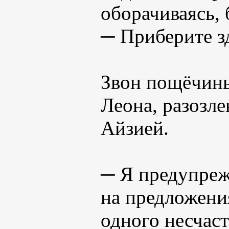
оборачиваясь, 
─ Приберите з
Звон пощёчины
Леона, разозл
Айзией.
─ Я предупреж
на предложени
одного несчас