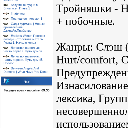
Тройняшки - Н
Безумные будни в
Египтусе | Глава 1
I hate you
+ побочные.
Последнее письмо | I
Сады дурмана | Новые
приключения
Джирайи:Прибытие
Endless Winter. Прогноз
погоды - столетняя метель |
Жанры: Слэш (
Глава 1. Начало конца
Лепестки на волнах |
Часть первая. Путь домой
Hurt/comfort, 
Лепестки на волнах |
Часть первая. Путь домой.
Пролог
Предупрежден
Between Angels And
Demons | What Have You Done
Изнасилование
Чат
Текущее время на сайте:
09:30
лексика, Групп
несовершеннол
использование