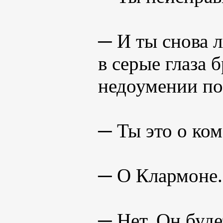
─ И ты снова 
в серые глаза 
недоумении пос
─ Ты это о ком
─ О Клармоне.
─ Нет. Он буде