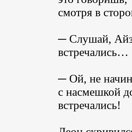
смотря в сторо
─ Слушай, Айз
встречались…
─ Ой, не начин
с насмешкой д
встречались!
Леон скривился