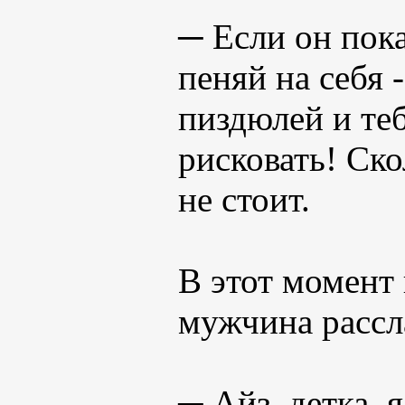
─ Если он пок
пеняй на себя 
пиздюлей и теб
рисковать! Ско
не стоит.
В этот момент
мужчина рассл
─ Айз, детка, 