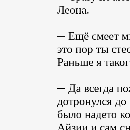
Леона.
─ Ещё смеет мн
это пор ты сте
Раньше я таког
─ Да всегда п
дотронулся до 
было надето ко
Айзии и сам с