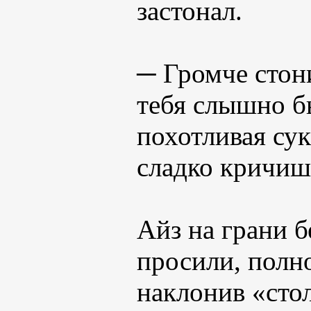
застонал.
─ Громче стони
тебя слышно б
похотливая сук
сладко кричиш
Айз на грани б
просили, полн
наклонив «стол