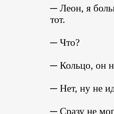
─ Леон, я бол
тот.
─ Что?
─ Кольцо, он н
─ Нет, ну не и
─ Сразу не мо