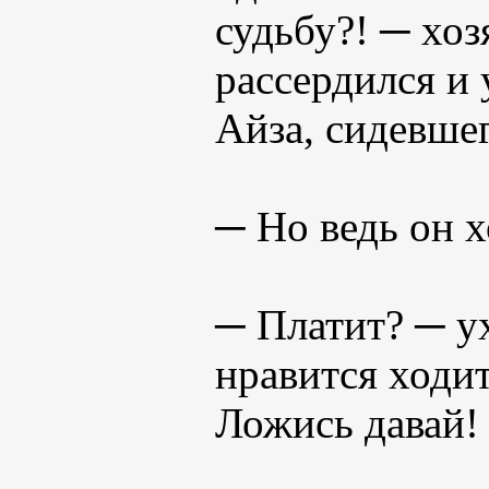
судьбу?! ─ хоз
рассердился и 
Айза, сидевше
─ Но ведь он 
─ Платит? ─ у
нравится ходит
Ложись давай!