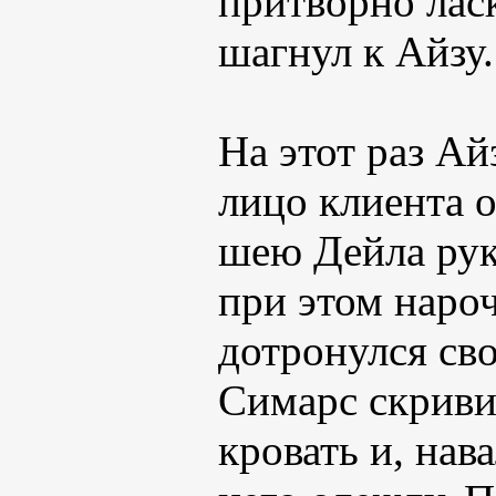
притворно лас
шагнул к Айзу.
На этот раз Ай
лицо клиента о
шею Дейла рук
при этом наро
дотронулся св
Симарс скриви
кровать и, нав