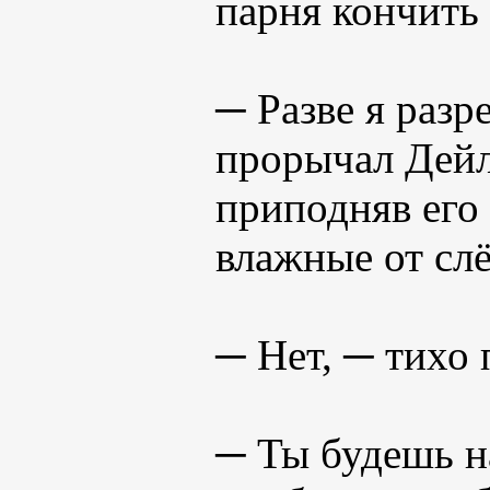
парня кончить 
─ Разве я разр
прорычал Дейл
приподняв его 
влажные от слё
─ Нет, ─ тихо 
─ Ты будешь на