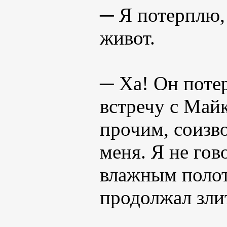
─ Я потерплю,
живот.
─ Ха! Он потер
встречу с Май
прочим, соизв
меня. Я не гов
влажным полот
продолжал зли