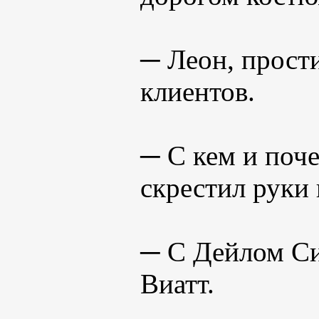
─ Леон, прости
клиентов.
─ С кем и поче
скрестил руки 
─ С Дейлом Си
Виатт.