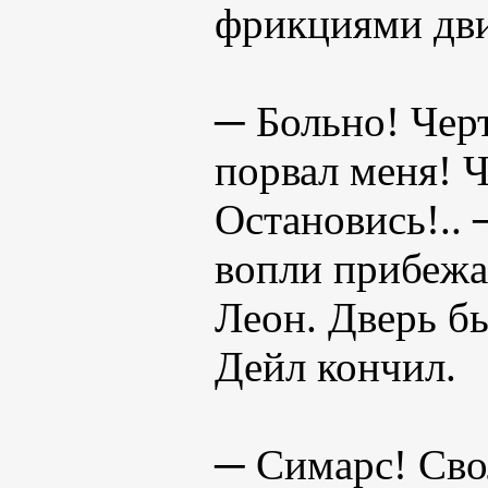
фрикциями дви
─ Больно! Черт
порвал меня! Ч
Остановись!.. 
вопли прибежал
Леон. Дверь бы
Дейл кончил.
─ Симарс! Сво