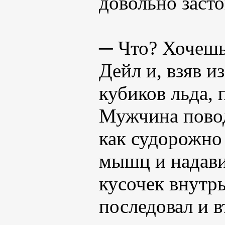
довольно засто
─ Что? Хочешь
Дейл и, взяв и
кубиков льда,
Мужчина повод
как судорожно
мышц и надави
кусочек внутрь
последовал и в