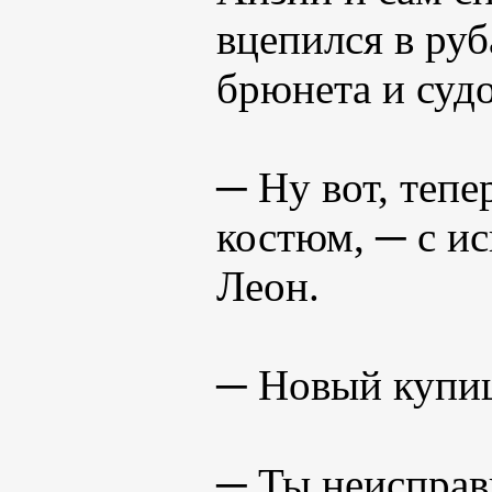
вцепился в ру
брюнета и суд
─ Ну вот, тепе
костюм, ─ с и
Леон.
─ Новый купиш
─ Ты неисправ