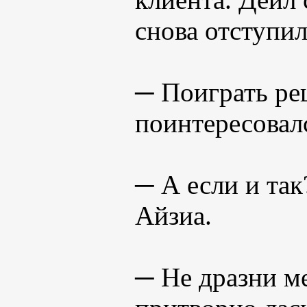
снова отступил
─ Поиграть ре
поинтересовал
─ А если и та
Айзиа.
─ Не дразни м