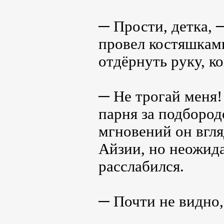
─ Прости, детка, 
провел костяшками
отдёрнуть руку, ко
─ Не трогай меня! 
парня за подбород
мгновений он вгл
Айзии, но неожида
расслабился.
─ Почти не видно,