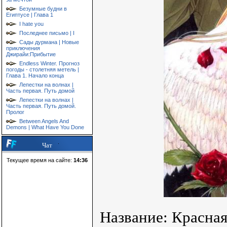
Безумные будни в
Египтусе | Глава 1
I hate you
Последнее письмо | I
Сады дурмана | Новые
приключения
Джирайи:Прибытие
Endless Winter. Прогноз
погоды - столетняя метель |
Глава 1. Начало конца
Лепестки на волнах |
Часть первая. Путь домой
Лепестки на волнах |
Часть первая. Путь домой.
Пролог
Between Angels And
Demons | What Have You Done
Чат
Текущее время на сайте:
14:36
Название: Красная