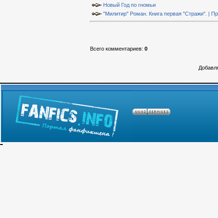
Новый Год по гномьи
"Милитир" Роман. Книга первая "Стражи". | П
Всего комментариев
:
0
Добавля