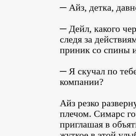
─ Айз, детка, давн
─ Дейл, какого че
следя за действия
приник со спины и
─ Я скучал по теб
компании?
Айз резко разверн
плечом. Симарс го
приглашая в объят
жуткое в этой улы