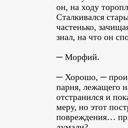
он, на ходу тороп
Сталкивался стар
частенько, зачища
знал, на что он сп
─ Морфий.
─ Хорошо, ─ произ
парня, лежащего н
отстранился и пока
меру, но этот пос
повреждения… пря
думали?