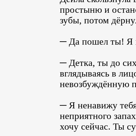
простыню и остано
зубы, потом дёрну
─ Да пошел ты! Я 
─ Детка, ты до си
вглядываясь в лиц
невозбуждённую п
─ Я ненавижу тебя
неприятного запаха
хочу сейчас. Ты 