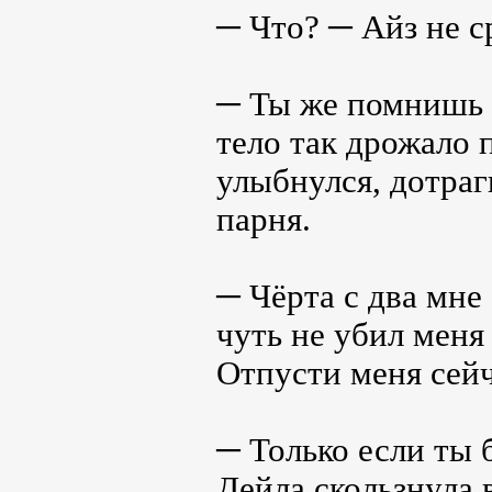
─ Что? ─ Айз не ср
─ Ты же помнишь н
тело так дрожало 
улыбнулся, дотраг
парня.
─ Чёрта с два мне
чуть не убил меня
Отпусти меня сейч
─ Только если ты
Дейла скользнула 