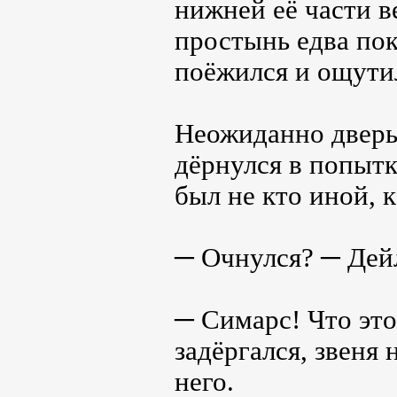
нижней её части 
простынь едва пок
поёжился и ощутил
Неожиданно дверь
дёрнулся в попытк
был не кто иной, 
─ Очнулся? ─ Дей
─ Симарс! Что это
задёргался, звеня
него.