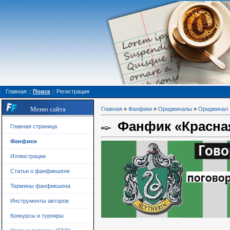
Главная
::
Поиск
::
Регистрация
Меню сайта
Главная
»
Фанфики
»
Ориджиналы
»
Ориджинал
Фанфик «Красная 
Главная страница
Фанфики
Иллюстрации
Статьи о фанфикшене
Термины фанфикшена
Инструменты авторов
Конкурсы и турниры