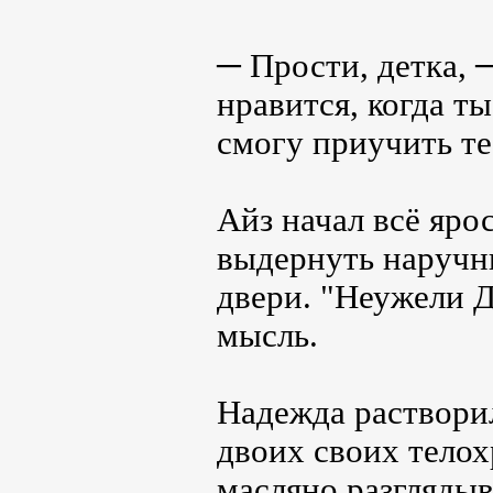
─ Прости, детка, 
нравится, когда т
смогу приучить те
Айз начал всё яро
выдернуть наручни
двери. "Неужели 
мысль.
Надежда растворил
двоих своих тело
масляно разглядыв