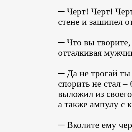
─ Черт! Черт! Чер
стене и зашипел о
─ Что вы творите,
отталкивая мужчин
─ Да не трогай ты
спорить не стал –
выложил из своего
а также ампулу с 
─ Вколите ему чер