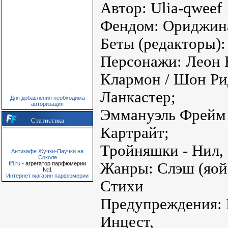
Автор: Ulia-qweef
Фендом: Ориджин
Беты (редакторы)
Персонажи: Леон 
Клармон / Шон Рид
Ланкастер;
Для добавления необходима
авторизация
Эммануэль Фрейм 
Статистика
Картрайт;
Тройняшки - Нил, 
Антикафе Жучки-Паучки на
Соколе
Жанры: Слэш (яой)
fifi.ru
- агрегатор парфюмерии
№1
Интернет магазин парфюмерии
Стихи
Предупреждения: 
Инцест,