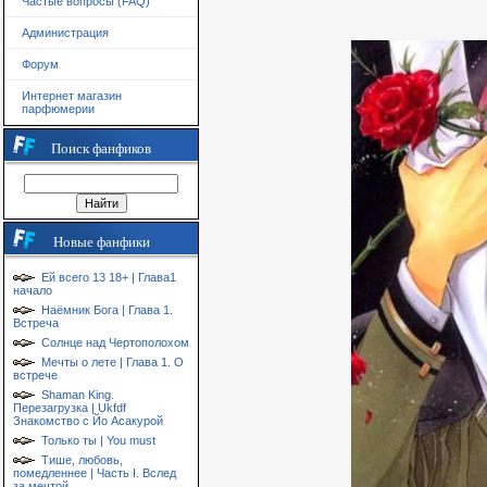
Частые вопросы (FAQ)
Администрация
Форум
Интернет магазин
парфюмерии
Поиск фанфиков
Новые фанфики
Ей всего 13 18+ | Глава1
начало
Наёмник Бога | Глава 1.
Встреча
Солнце над Чертополохом
Мечты о лете | Глава 1. О
встрече
Shaman King.
Перезагрузка | Ukfdf
Знакомство с Йо Асакурой
Только ты | You must
Тише, любовь,
помедленнее | Часть I. Вслед
за мечтой