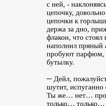
с ней, - наклоняяс
цепочку, довольно
цепочки к горлышк
держа за дно, при
флакон, что стоял
наполнил пряный а
пробуют парфюм, в
бутылку.
─ Дейл, пожалуйст
шутит, испуганно 
Ты же… нет… прош
только… только…