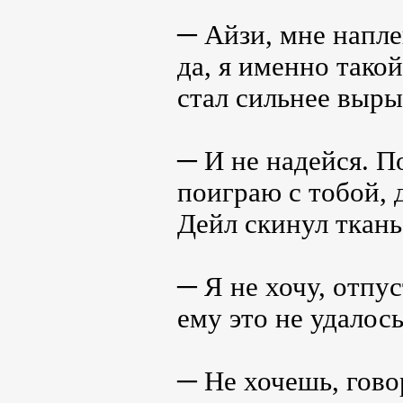
─ Айзи, мне напле
да, я именно тако
стал сильнее вырыв
─ И не надейся. П
поиграю с тобой, 
Дейл скинул ткань
─ Я не хочу, отпу
ему это не удалось
─ Не хочешь, гово