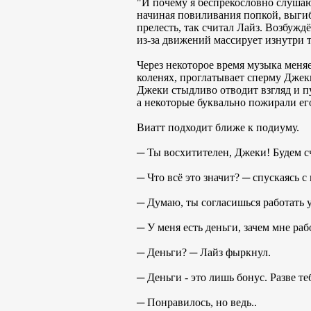
"И почему я беспрекословно слушаюс
начиная повиливания попкой, выгиба
прелесть, так считал Лайз. Возбуж
из-за движений массирует изнутри т
Через некоторое время музыка меняе
коленях, проглатывает сперму Джеки
Джеки стыдливо отводит взгляд и п
а некоторые буквально пожирали его
Виатт подходит ближе к подиуму.
─ Ты восхитителен, Джеки! Будем с
─ Что всё это значит? ─ спускаясь 
─ Думаю, ты согласишься работать 
─ У меня есть деньги, зачем мне раб
─ Деньги? ─ Лайз фыркнул.
─ Деньги - это лишь бонус. Разве те
─ Понравилось, но ведь..