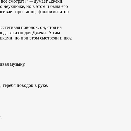
я все смотрят?" ─ думает Джеки,
ко неуклюже, но в этом и была его
агивает при танце, фаллоимитатор
.
стегивая поводок, он, стоя на
юда заказан для Джеки. А сам
шками, но при этом смотрели и шоу,
ивая музыку.
 теребя поводок в руке.
.