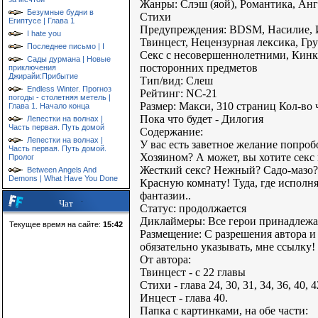
Жанры: Слэш (яой), Романтика, Ангс
Безумные будни в
Стихи
Египтусе | Глава 1
Предупреждения: BDSM, Насилие, И
I hate you
Твинцест, Нецензурная лексика, Гр
Последнее письмо | I
Секс с несовершеннолетними, Кинк
Сады дурмана | Новые
посторонних предметов
приключения
Джирайи:Прибытие
Тип/вид: Слеш
Endless Winter. Прогноз
Рейтинг: NC-21
погоды - столетняя метель |
Размер: Макси, 310 страниц Кол-во 
Глава 1. Начало конца
Пока что будет - Дилогия
Лепестки на волнах |
Часть первая. Путь домой
Содержание:
Лепестки на волнах |
У вас есть заветное желание попроб
Часть первая. Путь домой.
Хозяином? А может, вы хотите секс
Пролог
Жесткий секс? Нежный? Садо-мазо? 
Between Angels And
Demons | What Have You Done
Красную комнату! Туда, где исполн
фантазии..
Чат
Статус: продолжается
Диклаймеры: Все герои принадлежа
Текущее время на сайте:
15:42
Размещение: С разрешения автора и 
обязательно указывать, мне ссылку!
От автора:
Твинцест - с 22 главы
Стихи - глава 24, 30, 31, 34, 36, 40, 4
Инцест - глава 40.
Папка с картинками, на обе части: