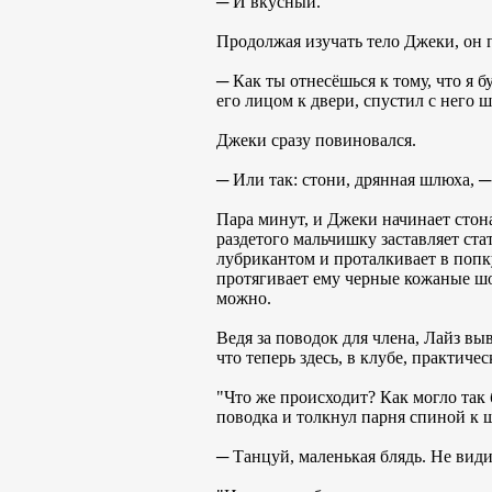
─ И вкусный.
Продолжая изучать тело Джеки, он 
─ Как ты отнесёшься к тому, что я 
его лицом к двери, спустил с него ш
Джеки сразу повиновался.
─ Или так: стони, дрянная шлюха, ─
Пара минут, и Джеки начинает стона
раздетого мальчишку заставляет ст
лубрикантом и проталкивает в попк
протягивает ему черные кожаные шо
можно.
Ведя за поводок для члена, Лайз вы
что теперь здесь, в клубе, практич
"Что же происходит? Как могло так 
поводка и толкнул парня спиной к ш
─ Танцуй, маленькая блядь. Не види