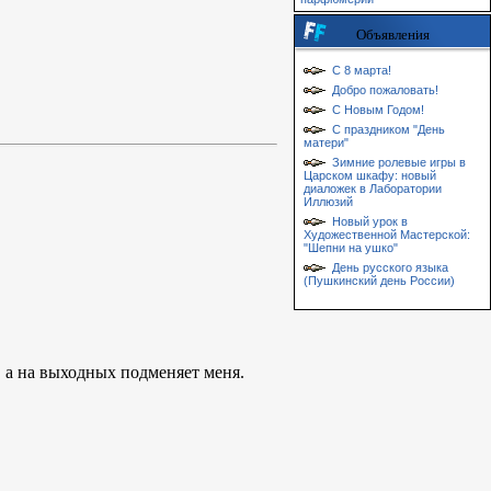
Объявления
С 8 марта!
Добро пожаловать!
С Новым Годом!
С праздником "День
матери"
Зимние ролевые игры в
Царском шкафу: новый
диаложек в Лаборатории
Иллюзий
Новый урок в
Художественной Мастерской:
"Шепни на ушко"
День русского языка
(Пушкинский день России)
, а на выходных подменяет меня.