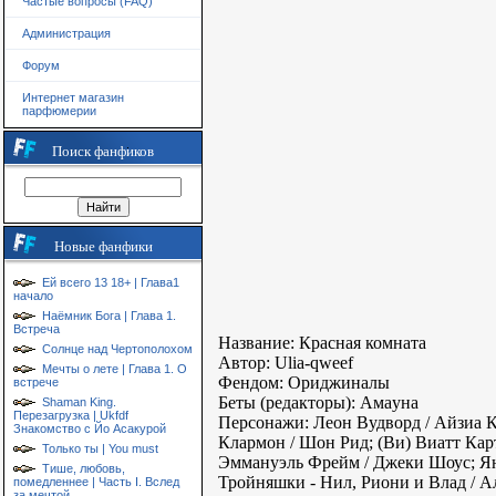
Частые вопросы (FAQ)
Администрация
Форум
Интернет магазин
парфюмерии
Поиск фанфиков
Новые фанфики
Ей всего 13 18+ | Глава1
начало
Наёмник Бога | Глава 1.
Встреча
Название: Красная комната
Солнце над Чертополохом
Автор: Ulia-qweef
Мечты о лете | Глава 1. О
Фендом: Ориджиналы
встрече
Беты (редакторы): Aмaуна
Shaman King.
Перезагрузка | Ukfdf
Персонажи: Леон Вудворд / Айзиа 
Знакомство с Йо Асакурой
Клармон / Шон Рид; (Ви) Виатт Кар
Только ты | You must
Эммануэль Фрейм / Джеки Шоус; Ян 
Тише, любовь,
Тройняшки - Нил, Риони и Влад / А
помедленнее | Часть I. Вслед
за мечтой