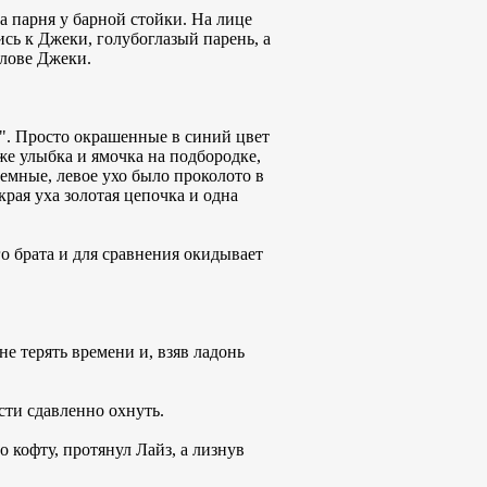
а парня у барной стойки. На лице
сь к Джеки, голубоглазый парень, а
олове Джеки.
и". Просто окрашенные в синий цвет
 же улыбка и ямочка на подбородке,
темные, левое ухо было проколото в
края уха золотая цепочка и одна
го брата и для сравнения окидывает
е терять времени и, взяв ладонь
сти сдавленно охнуть.
 кофту, протянул Лайз, а лизнув