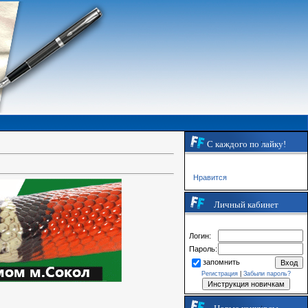
С каждого по лайку!
Нравится
Личный кабинет
Логин:
Пароль:
запомнить
Регистрация
|
Забыли пароль?