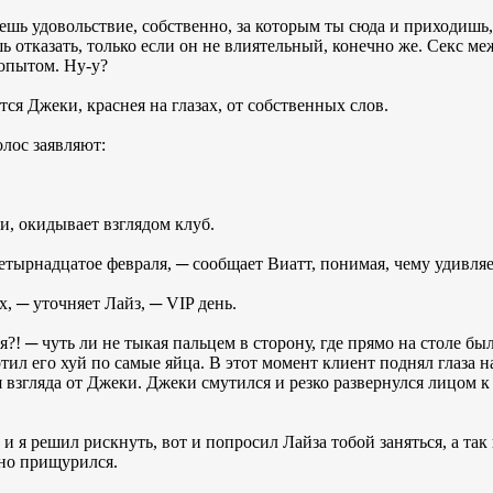
ешь удовольствие, собственно, за которым ты сюда и приходишь,
ь отказать, только если он не влиятельный, конечно же. Секс м
 опытом. Ну-у?
ается Джеки, краснея на глазах, от собственных слов.
олос заявляют:
и, окидывает взглядом клуб.
етырнадцатое февраля, ─ сообщает Виатт, понимая, чему удивляе
, ─ уточняет Лайз, ─ VIP день.
я?! ─ чуть ли не тыкая пальцем в сторону, где прямо на столе бы
ил его хуй по самые яйца. В этот момент клиент поднял глаза на
я взгляда от Джеки. Джеки смутился и резко развернулся лицом к
и я решил рискнуть, вот и попросил Лайза тобой заняться, а так
ьно прищурился.