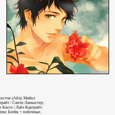
Кистон (Айз); Майкл
трайт / Санти Ланкастер;
Кассо / Лайз Картрайт;
лекс Блейк + побочные.