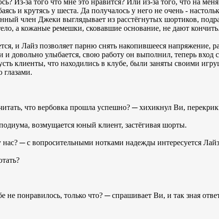
ь? Из-за того что мне это нравится? Или из-за того, что на мен
ясь и крутясь у шеста. Да получалось у него не очень - настоль
дённый член Джеки выглядывает из расстёгнутых шортиков, подр
ело, а кожаные ремешки, сковавшие основание, не дают кончить
тся, и Лайз позволяет парню снять накопившееся напряжение, рас
 и довольно улыбается, свою работу он выполнил, теперь вход с
усть клиенты, что находились в клубе, были заняты своими игру
 глазами.
читать, что вербовка прошла успешно? ─ хихикнул Ви, перекрик
с подиума, возмущается юный клиент, застёгивая шорты.
у нас? ─ с вопросительными нотками надежды интересуется Лайз,
отать?
бе не понравилось, только что? ─ спрашивает Ви, и так зная ответ