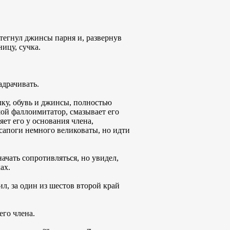
стегнул джинсы парня и, развернув
ницу, сучка.
адрачивать.
олку, обувь и джинсы, полностью
шой фаллоимитатор, смазывает его
ет его у основания члена,
сапоги немного великоваты, но идти
ачать сопротивляться, но увидел,
ах.
л, за один из шестов второй край
его члена.