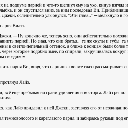
 на подиуме парней и что-то шепнул ему на ухо, кинув взгляд н
лыбка, и он спустился вниз, за ним последовал Ви. Приблизивши
а Джеки, ослепительно улыбнулся. "Эти глаза.." ─ мелькнуло в г
 парня Виатт.
 Джеки. ─ Ну конечно же, теперь ясно, они действительно похож
нить парней. Но зная, что они братья... те же скулы и губы, та
ены в светло-пепельный оттенок, а ближе к концам были более 
, через которые подобно змее, по спирали, закручивалась вокруг 
ым гвоздиком.
ить парня Ви, видя, что парнишка во все глаза рассматривает е
 протянул Лайз.
, всё еще пребывая на грани удивления и восторга. Лайз решил н
натам.
я, как Лайз придавил к ней Джеки, заставляя его от неожиданно
 темноволосого и кареглазого парня, и забираясь руками под его