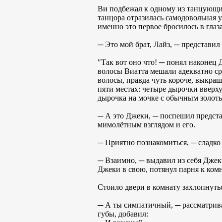
Ви подбежал к одному из танцующих
танцора отразилась самодовольная у
именно это первое бросилось в глаз
─ Это мой брат, Лайз, ─ представил
"Так вот оно что! ─ понял наконец
волосы Виатта мешали адекватно срав
волосы, правда чуть короче, выкраш
пяти местах: четыре дырочки вверху
дырочка на мочке с обычным золот
─ А это Джеки, ─ поспешил представ
мимолётным взглядом и его.
─ Приятно познакомиться, ─ сладко
─ Взаимно, ─ выдавил из себя Джеки
Джеки в свою, потянул парня к ком
Стоило двери в комнату захлопнутьс
─ А ты симпатичный, ─ рассматривая
губы, добавил: