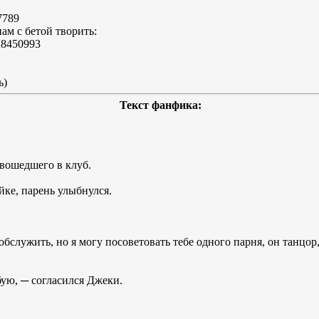
7789
ам с бетой творить:
=28450993
ь)
Текст фанфика:
вошедшего в клуб.
йке, парень улыбнулся.
обслужить, но я могу посоветовать тебе одного парня, он танцор
бую, ─ согласился Джеки.