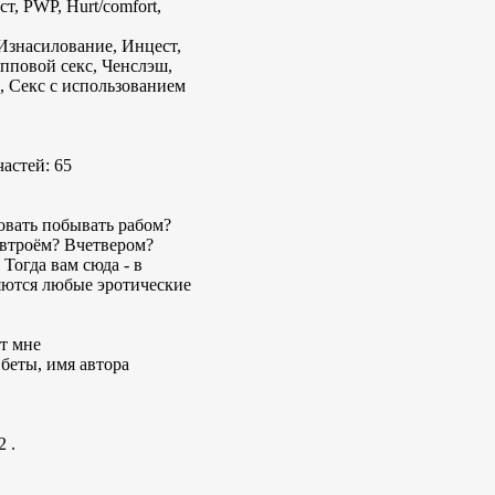
т, PWP, Hurt/comfort,
знасилование, Инцест,
упповой секс, Ченслэш,
, Секс с использованием
частей: 65
овать побывать рабом?
 втроём? Вчетвером?
Тогда вам сюда - в
яются любые эротические
т мне
беты, имя автора
2 .