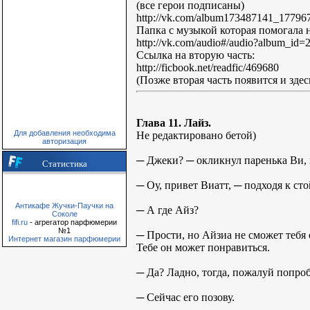
(все герои подписаны)
http://vk.com/album173487141_17796
Папка с музыкой которая помогала н
http://vk.com/audio#/audio?album_id
Ссылка на вторую часть:
http://ficbook.net/readfic/469680
(Позже вторая часть появится и здес
Глава 11. Лайз.
Для добавления необходима
Не редактировано бетой)
авторизация
─ Джеки? ─ окликнул паренька Ви, 
Статистика
─ Оу, привет Виатт, ─ подходя к сто
Антикафе Жучки-Паучки на
─ А где Айз?
Соколе
fifi.ru
- агрегатор парфюмерии
№1
─ Прости, но Айзиа не сможет тебя 
Интернет магазин парфюмерии
Тебе он может понравиться.
─ Да? Ладно, тогда, пожалуй попро
─ Сейчас его позову.