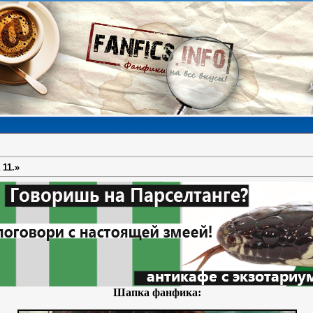
 11.»
Шапка фанфика: