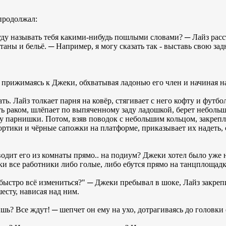
продолжал:
буду называть тебя какими-нибудь пошлыми словами? ─ Лайз рас
таны и бельё. ─ Например, я могу сказать так - выставь свою зад
 прижимаясь к Джеки, обхватывая ладонью его член и начиная н
ть. Лайз толкает парня на ковёр, стягивает с него кофту и футб
ать раком, шлёпает по выпяченному заду ладошкой, берет неболь
у парнишки. Потом, взяв поводок с небольшим кольцом, закрепля
ртики и чёрные сапожки на платформе, приказывает их надеть, 
водит его из комнаты прямо.. на подиум? Джеки хотел было уже н
ески все работники либо голые, либо ебутся прямо на танцплощадк
быстро всё измениться?" ─ Джеки пребывал в шоке, Лайз закрепи
есту, нависая над ним.
шь? Все ждут! ─ шепчет он ему на ухо, дотрагиваясь до головки 