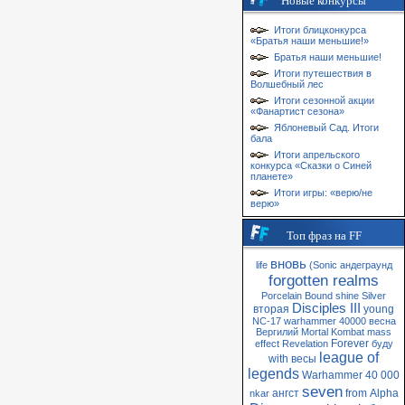
Новые конкурсы
Итоги блицконкурса
«Братья наши меньшие!»
Братья наши меньшие!
Итоги путешествия в
Волшебный лес
Итоги сезонной акции
«Фанартист сезона»
Яблоневый Сад. Итоги
бала
Итоги апрельского
конкурса «Сказки о Синей
планете»
Итоги игры: «верю/не
верю»
Топ фраз на FF
вновь
life
(Sonic
андеграунд
forgotten realms
Porcelain
Bound
shine
Silver
Disciples III
вторая
young
NC-17
warhammer 40000
весна
Вергилий
Mortal Kombat
mass
Forever
effect
Revelation
буду
league of
with
весы
legends
Warhammer 40 000
seven
ангст
from
Alpha
nkar