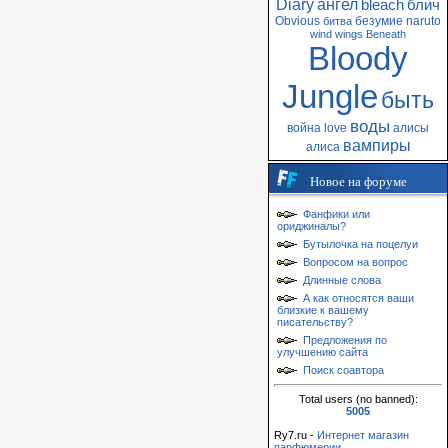
Diary
ангел
bleach
блич
Obvious
безумие
naruto
битва
wind
wings
Beneath
Bloody
Jungle
быть
воды
война
love
алисы
вампиры
алиса
Новое на форуме
Фанфики или
ориджиналы?
Бутылочка на поцелуи
Вопросом на вопрос
Длинные слова
А как относятся ваши
близкие к вашему
писательству?
Предложения по
улучшению сайта
Поиск соавтора
Total users (no banned):
5005
Ry7.ru -
Интернет магазин
парфюмерии