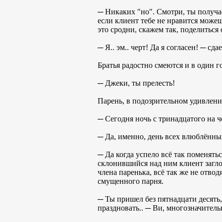
─ Никаких "но". Смотри, ты получа
если клиент тебе не нравится можеш
это сродни, скажем так, поделиться
─ Я.. эм.. черт! Да я согласен! ─ сд
Братья радостно смеются и в один г
─ Джеки, ты прелесть!
Парень, в подозрительном удивлени
─ Сегодня ночь с тринадцатого на ч
─ Да, именно, день всех влюблённых
─ Да когда успело всё так поменятьс
склонившийся над ним клиент заглот
члена паренька, всё так же не отвод
смущенного парня.
─ Ты пришел без пятнадцати десять, 
праздновать.. ─ Ви, многозначител