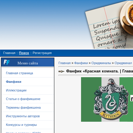
Главная
::
Поиск
::
Регистрация
Меню сайта
Главная
»
Фанфики
»
Ориджиналы
»
Ориджинал
Фанфик «Красная комната. | Глава
Главная страница
Фанфики
Иллюстрации
Статьи о фанфикшене
Термины фанфикшена
Инструменты авторов
Конкурсы и турниры