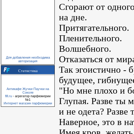
Сгорают от одного
на дне.
Притягательного.
Пленительного.
Волшебного.
Отказаться от мира
Для добавления необходима
авторизация
Так эгоистично - 
Статистика
будущее, гибнущее
"Но мне плохо и бо
Антикафе Жучки-Паучки на
Соколе
fifi.ru
- агрегатор парфюмерии
Глупая. Разве ты 
№1
Интернет магазин парфюмерии
и не одета? Разве
Наверное, это в на
Имея кров, желать