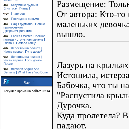
Размещение: Тольк
Безумные будни в
Египтусе | Глава 1
От автора: Кто-то
I hate you
Последнее письмо | I
маленьких девочка
Сады дурмана | Новые
приключения
Джирайи:Прибытие
вышло.
Endless Winter. Прогноз
погоды - столетняя метель |
Глава 1. Начало конца
Лепестки на волнах |
Часть первая. Путь домой
Лепестки на волнах |
Часть первая. Путь домой.
Лазурь на крыльях 
Пролог
Between Angels And
Истощила, истерза
Demons | What Have You Done
Бабочка, что ты н
Чат
Текущее время на сайте:
03:14
"Распустила крыль
Дурочка.
Куда пролетела? В 
падают.