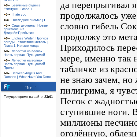
да перепрыгивал я
Безумные будни в
Египтусе | Глава 1
продолжалось уже 
I hate you
Последнее письмо | I
словно гибель Сокр
Сады дурмана | Новые
приключения
Джирайи:Прибытие
продолжу это мета
Endless Winter. Прогноз
погоды - столетняя метель |
Приходилось пере
Глава 1. Начало конца
Лепестки на волнах |
Часть первая. Путь домой
мере, именно так 
Лепестки на волнах |
Часть первая. Путь домой.
табличке из красно
Пролог
Between Angels And
не знаю зачем, но
Demons | What Have You Done
пилигрима, я чувс
Чат
Текущее время на сайте:
23:01
Песок с жадность
ступившие ноги. В
миллионы песчинок
оголённую, облез