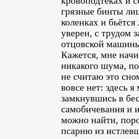
кровоподтёках и с
грязные бинты лиш
коленках и бьётся 
уверен, с трудом 
отцовской машин
Кажется, мне начи
никакого шума, по
не считаю это сно
вовсе нет: здесь 
замкнувшись в бе
самобичевания и и
можно найти, поро
псарню из истлев