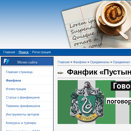
Главная
::
Поиск
::
Регистрация
Меню сайта
Главная
»
Фанфики
»
Ориджиналы
»
Ориджинал
Фанфик «Пусты
Главная страница
Фанфики
Иллюстрации
Статьи о фанфикшене
Термины фанфикшена
Инструменты авторов
Конкурсы и турниры