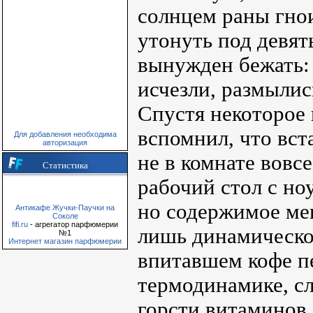
солнцем раны гнои
утонуть под девят
вынужден бежать:
исчезли, размылис
Спустя некоторое 
вспомнил, что вст
Для добавления необходима
авторизация
не в комнате вовс
Статистика
рабочий стол с но
но содержимое мен
Антикафе Жучки-Паучки на
Соколе
fifi.ru
- агрегатор парфюмерии
лишь динамическом
№1
Интернет магазин парфюмерии
впитавшем кофе п
термодинамике, сл
горсти витаминов,