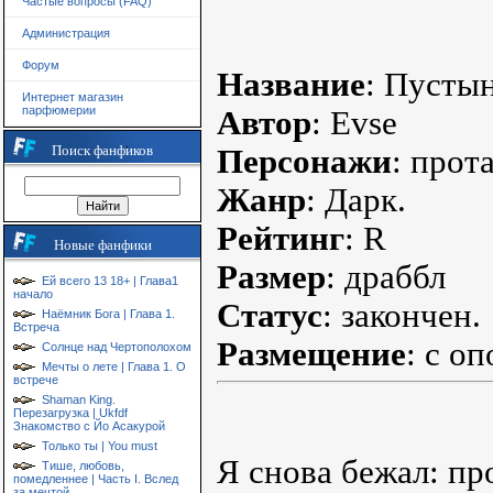
Частые вопросы (FAQ)
Администрация
Форум
Название
: Пусты
Интернет магазин
парфюмерии
Автор
: Evse
Поиск фанфиков
Персонажи
: прот
Жанр
: Дарк.
Рейтинг
: R
Новые фанфики
Размер
: драббл
Ей всего 13 18+ | Глава1
начало
Статус
: закончен.
Наёмник Бога | Глава 1.
Встреча
Размещение
: с о
Солнце над Чертополохом
Мечты о лете | Глава 1. О
встрече
Shaman King.
Перезагрузка | Ukfdf
Знакомство с Йо Асакурой
Только ты | You must
Я снова бежал: п
Тише, любовь,
помедленнее | Часть I. Вслед
за мечтой