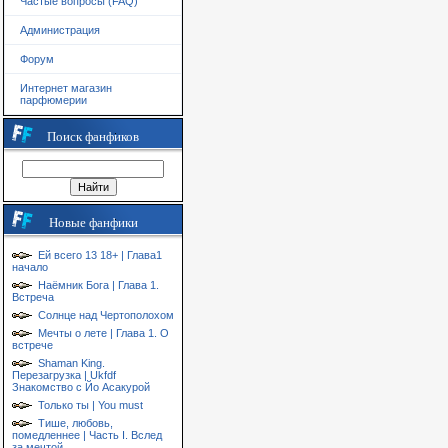
Частые вопросы (FAQ)
Администрация
Форум
Интернет магазин
парфюмерии
Поиск фанфиков
Новые фанфики
Ей всего 13 18+ | Глава1
начало
Наёмник Бога | Глава 1.
Встреча
Солнце над Чертополохом
Мечты о лете | Глава 1. О
встрече
Shaman King.
Перезагрузка | Ukfdf
Знакомство с Йо Асакурой
Только ты | You must
Тише, любовь,
помедленнее | Часть I. Вслед
за мечтой