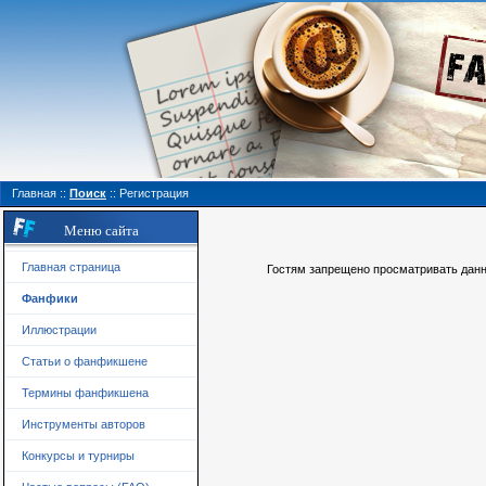
Главная
::
Поиск
::
Регистрация
Меню сайта
Главная страница
Гостям запрещено просматривать данну
Фанфики
Иллюстрации
Статьи о фанфикшене
Термины фанфикшена
Инструменты авторов
Конкурсы и турниры