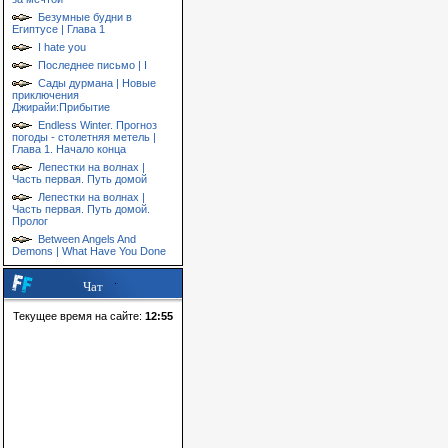
Безумные будни в
Египтусе | Глава 1
I hate you
Последнее письмо | I
Сады дурмана | Новые
приключения
Джирайи:Прибытие
Endless Winter. Прогноз
погоды - столетняя метель |
Глава 1. Начало конца
Лепестки на волнах |
Часть первая. Путь домой
Лепестки на волнах |
Часть первая. Путь домой.
Пролог
Between Angels And
Demons | What Have You Done
Чат
Текущее время на сайте:
12:55