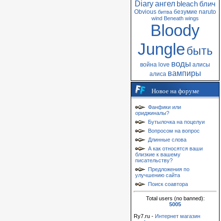
Diary
ангел
bleach
блич
Obvious
безумие
naruto
битва
wind
Beneath
wings
Bloody
Jungle
быть
воды
война
love
алисы
вампиры
алиса
Новое на форуме
Фанфики или
ориджиналы?
Бутылочка на поцелуи
Вопросом на вопрос
Длинные слова
А как относятся ваши
близкие к вашему
писательству?
Предложения по
улучшению сайта
Поиск соавтора
Total users (no banned):
5005
Ry7.ru -
Интернет магазин