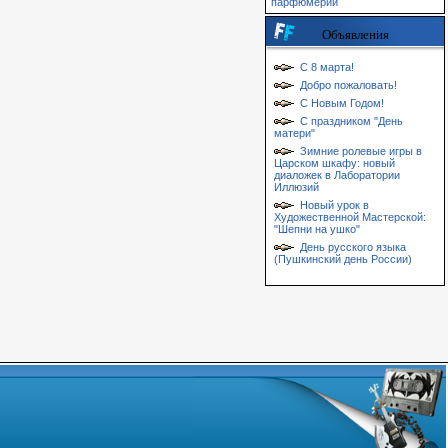
парфюмерии
Объявления
С 8 марта!
Добро пожаловать!
С Новым Годом!
С праздником "День
матери"
Зимние ролевые игры в
Царском шкафу: новый
диаложек в Лаборатории
Иллюзий
Новый урок в
Художественной Мастерской:
"Шепни на ушко"
День русского языка
(Пушкинский день России)