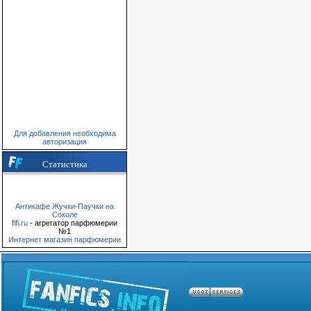
Для добавления необходима
авторизация
Статистика
Антикафе Жучки-Паучки на
Соколе
fifi.ru
- агрегатор парфюмерии
№1
Интернет магазин парфюмерии