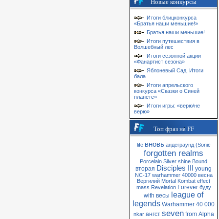
Новые конкурсы
Итоги блицконкурса
«Братья наши меньшие!»
Братья наши меньшие!
Итоги путешествия в
Волшебный лес
Итоги сезонной акции
«Фанартист сезона»
Яблоневый Сад. Итоги
бала
Итоги апрельского
конкурса «Сказки о Синей
планете»
Итоги игры: «верю/не
верю»
Топ фраз на FF
вновь
life
андеграунд
(Sonic
forgotten realms
Porcelain
Silver
shine
Bound
Disciples III
вторая
young
NC-17
warhammer 40000
весна
Вергилий
Mortal Kombat
effect
Forever
mass
Revelation
буду
league of
with
весы
legends
Warhammer 40 000
seven
ангст
from
Alpha
nkar