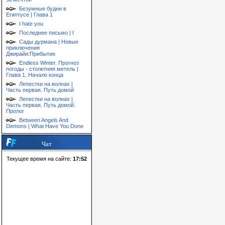
Безумные будни в
Египтусе | Глава 1
I hate you
Последнее письмо | I
Сады дурмана | Новые
приключения
Джирайи:Прибытие
Endless Winter. Прогноз
погоды - столетняя метель |
Глава 1. Начало конца
Лепестки на волнах |
Часть первая. Путь домой
Лепестки на волнах |
Часть первая. Путь домой.
Пролог
Between Angels And
Demons | What Have You Done
Чат
Текущее время на сайте:
17:52