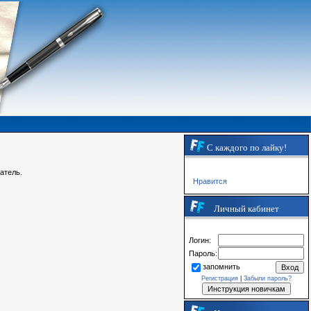
С каждого по лайку!
атель.
Нравится
Личный кабинет
Логин:
Пароль:
запомнить
Регистрация
|
Забыли пароль?