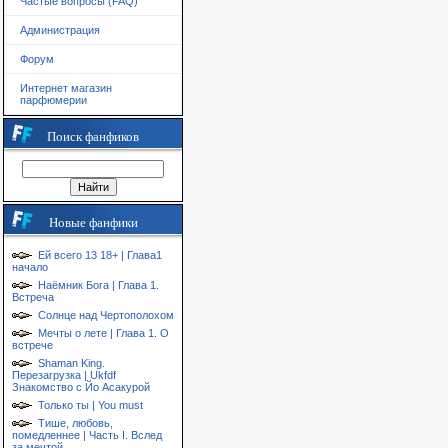
Частые вопросы (FAQ)
Администрация
Форум
Интернет магазин
парфюмерии
Поиск фанфиков
Новые фанфики
Ей всего 13 18+ | Глава1
начало
Наёмник Бога | Глава 1.
Встреча
Солнце над Чертополохом
Мечты о лете | Глава 1. О
встрече
Shaman King.
Перезагрузка | Ukfdf
Знакомство с Йо Асакурой
Только ты | You must
Тише, любовь,
помедленнее | Часть I. Вслед
за мечтой