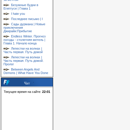
Безумные будни в
Египтусе | Глава 1
I hate you
Последнее письмо | I
Сады дурмана | Новые
приключения
Джирайи:Прибытие
Endless Winter. Прогноз
погоды - столетняя метель |
Глава 1. Начало конца
Лепестки на волнах |
Часть первая. Путь домой
Лепестки на волнах |
Часть первая. Путь домой.
Пролог
Between Angels And
Demons | What Have You Done
Чат
Текущее время на сайте:
22:01