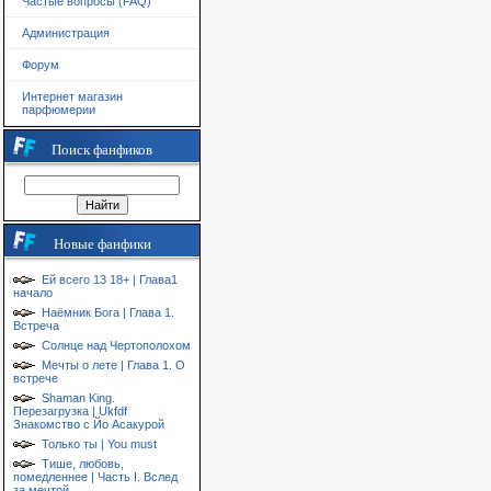
Частые вопросы (FAQ)
Администрация
Форум
Интернет магазин
парфюмерии
Поиск фанфиков
Новые фанфики
Ей всего 13 18+ | Глава1
начало
Наёмник Бога | Глава 1.
Встреча
Солнце над Чертополохом
Мечты о лете | Глава 1. О
встрече
Shaman King.
Перезагрузка | Ukfdf
Знакомство с Йо Асакурой
Только ты | You must
Тише, любовь,
помедленнее | Часть I. Вслед
за мечтой