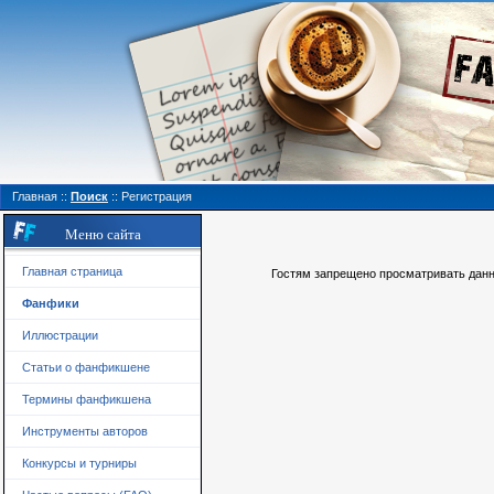
Главная
::
Поиск
::
Регистрация
Меню сайта
Главная страница
Гостям запрещено просматривать данну
Фанфики
Иллюстрации
Статьи о фанфикшене
Термины фанфикшена
Инструменты авторов
Конкурсы и турниры