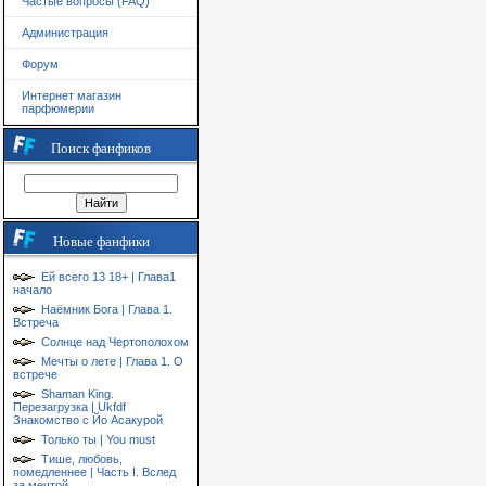
Частые вопросы (FAQ)
Администрация
Форум
Интернет магазин
парфюмерии
Поиск фанфиков
Новые фанфики
Ей всего 13 18+ | Глава1
начало
Наёмник Бога | Глава 1.
Встреча
Солнце над Чертополохом
Мечты о лете | Глава 1. О
встрече
Shaman King.
Перезагрузка | Ukfdf
Знакомство с Йо Асакурой
Только ты | You must
Тише, любовь,
помедленнее | Часть I. Вслед
за мечтой