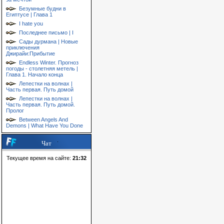
Безумные будни в
Египтусе | Глава 1
I hate you
Последнее письмо | I
Сады дурмана | Новые
приключения
Джирайи:Прибытие
Endless Winter. Прогноз
погоды - столетняя метель |
Глава 1. Начало конца
Лепестки на волнах |
Часть первая. Путь домой
Лепестки на волнах |
Часть первая. Путь домой.
Пролог
Between Angels And
Demons | What Have You Done
Чат
Текущее время на сайте:
21:32