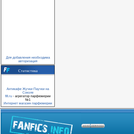
Для добавления необходима
авторизация
Статистика
Антикафе Жучки-Паучки на
Соколе
fifi.ru
- агрегатор парфюмерии
№1
Интернет магазин парфюмерии