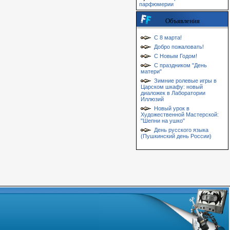
парфюмерии
Объявления
С 8 марта!
Добро пожаловать!
С Новым Годом!
С праздником "День
матери"
Зимние ролевые игры в
Царском шкафу: новый
диаложек в Лаборатории
Иллюзий
Новый урок в
Художественной Мастерской:
"Шепни на ушко"
День русского языка
(Пушкинский день России)