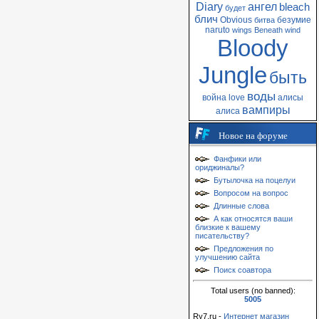
Diary
ангел
bleach
будет
блич
Obvious
безумие
битва
naruto
wings
Beneath
wind
Bloody
Jungle
быть
воды
война
love
алисы
вампиры
алиса
Новое на форуме
Фанфики или
ориджиналы?
Бутылочка на поцелуи
Вопросом на вопрос
Длинные слова
А как относятся ваши
близкие к вашему
писательству?
Предложения по
улучшению сайта
Поиск соавтора
Total users (no banned):
5005
Ry7.ru -
Интернет магазин