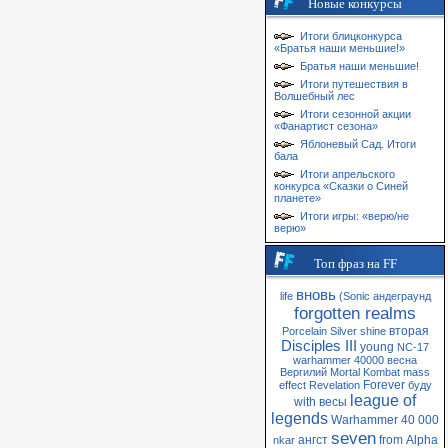
Новые конкурсы
Итоги блицконкурса
«Братья наши меньшие!»
Братья наши меньшие!
Итоги путешествия в
Волшебный лес
Итоги сезонной акции
«Фанартист сезона»
Яблоневый Сад. Итоги
бала
Итоги апрельского
конкурса «Сказки о Синей
планете»
Итоги игры: «верю/не
верю»
Топ фраз на FF
вновь
life
(Sonic
андеграунд
forgotten realms
вторая
Porcelain
Silver
shine
Disciples III
young
NC-17
warhammer 40000
весна
Вергилий
Mortal Kombat
mass
Forever
effect
Revelation
буду
league of
with
весы
legends
Warhammer 40 000
seven
ангст
from
Alpha
nkar