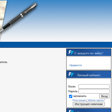
С каждого по лайку!
атель.
Нравится
Личный кабинет
Логин:
Пароль:
запомнить
Регистрация
|
Забыли пароль?