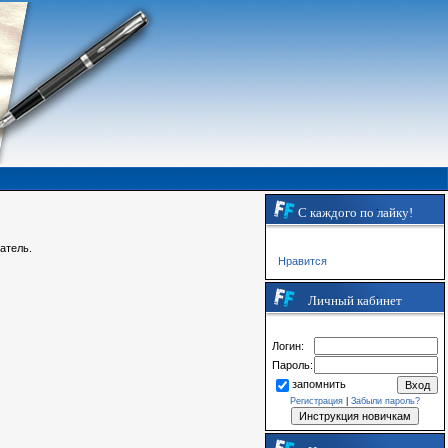
С каждого по лайку!
атель.
Нравится
Личный кабинет
Логин:
Пароль:
запомнить
Регистрация
|
Забыли пароль?