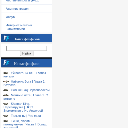
Частые вопросы (FAQ)
Администрация
Форум
Интернет магазин
парфюмерии
Поиск фанфиков
Новые фанфики
Ей всего 13 18+ | Глава1
начало
Наёмник Бога | Глава 1.
Встреча
Солнце над Чертополохом
Мечты о лете | Глава 1. О
встрече
Shaman King.
Перезагрузка | Ukfdf
Знакомство с Йо Асакурой
Только ты | You must
Тише, любовь,
помедленнее | Часть I. Вслед
за мечтой