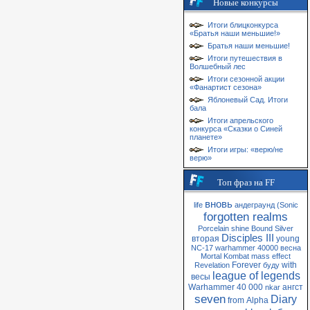
Новые конкурсы
Итоги блицконкурса
«Братья наши меньшие!»
Братья наши меньшие!
Итоги путешествия в
Волшебный лес
Итоги сезонной акции
«Фанартист сезона»
Яблоневый Сад. Итоги
бала
Итоги апрельского
конкурса «Сказки о Синей
планете»
Итоги игры: «верю/не
верю»
Топ фраз на FF
вновь
life
андеграунд
(Sonic
forgotten realms
Porcelain
shine
Bound
Silver
Disciples III
вторая
young
NC-17
warhammer 40000
весна
Mortal Kombat
mass
effect
Forever
with
Revelation
буду
league of legends
весы
Warhammer 40 000
ангст
nkar
seven
Diary
from
Alpha