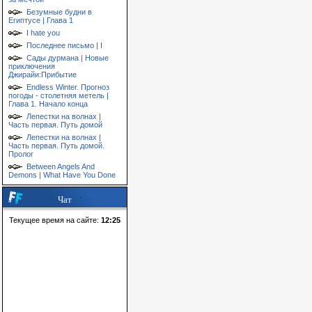
Безумные будни в
Египтусе | Глава 1
I hate you
Последнее письмо | I
Сады дурмана | Новые
приключения
Джирайи:Прибытие
Endless Winter. Прогноз
погоды - столетняя метель |
Глава 1. Начало конца
Лепестки на волнах |
Часть первая. Путь домой
Лепестки на волнах |
Часть первая. Путь домой.
Пролог
Between Angels And
Demons | What Have You Done
Чат
Текущее время на сайте:
12:25