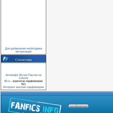
Для добавления необходима
авторизация
Статистика
Антикафе Жучки-Паучки на
Соколе
fifi.ru
- агрегатор парфюмерии
№1
Интернет магазин парфюмерии