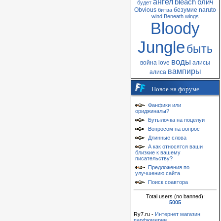
ангел
bleach
блич
будет
Obvious
безумие
naruto
битва
wind
Beneath
wings
Bloody
Jungle
быть
воды
война
love
алисы
вампиры
алиса
Новое на форуме
Фанфики или
ориджиналы?
Бутылочка на поцелуи
Вопросом на вопрос
Длинные слова
А как относятся ваши
близкие к вашему
писательству?
Предложения по
улучшению сайта
Поиск соавтора
Total users (no banned):
5005
Ry7.ru -
Интернет магазин
парфюмерии