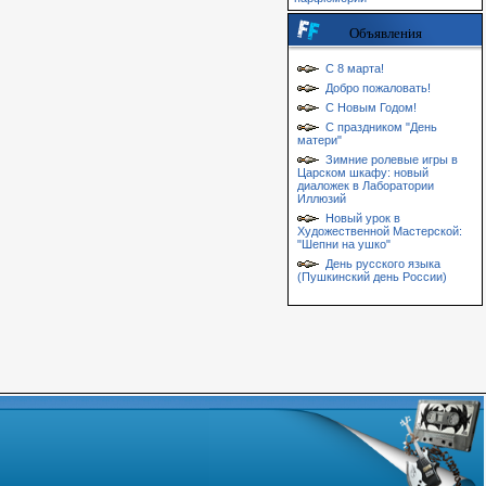
Объявления
С 8 марта!
Добро пожаловать!
С Новым Годом!
С праздником "День
матери"
Зимние ролевые игры в
Царском шкафу: новый
диаложек в Лаборатории
Иллюзий
Новый урок в
Художественной Мастерской:
"Шепни на ушко"
День русского языка
(Пушкинский день России)