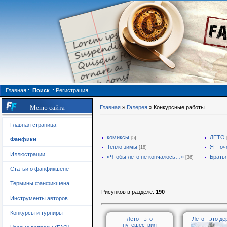
Главная
::
Поиск
::
Регистрация
Меню сайта
Главная
»
Галерея
» Конкурсные работы
Главная страница
комиксы
ЛЕТО
[5]
Фанфики
Тепло зимы
Я – оч
[18]
Иллюстрации
«Чтобы лето не кончалось…»
Брать
[36]
Статьи о фанфикшене
Термины фанфикшена
Рисунков в разделе
:
190
Инструменты авторов
Конкурсы и турниры
Лето - это
Лето - это де
путешествия