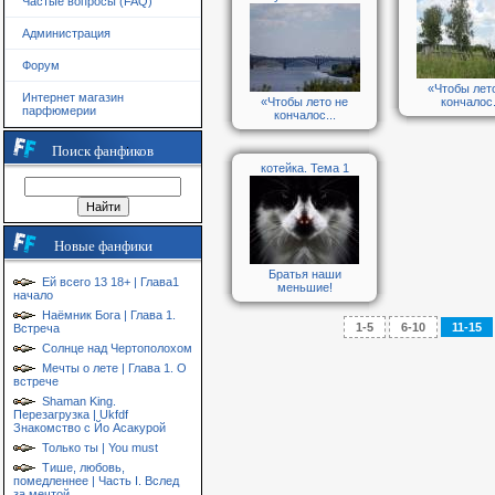
Частые вопросы (FAQ)
Администрация
Форум
«Чтобы лет
Интернет магазин
«Чтобы лето не
кончалос.
парфюмерии
кончалос...
Поиск фанфиков
котейка. Тема 1
Новые фанфики
Братья наши
Ей всего 13 18+ | Глава1
меньшие!
начало
Наёмник Бога | Глава 1.
1-5
6-10
11-15
Встреча
Солнце над Чертополохом
Мечты о лете | Глава 1. О
встрече
Shaman King.
Перезагрузка | Ukfdf
Знакомство с Йо Асакурой
Только ты | You must
Тише, любовь,
помедленнее | Часть I. Вслед
за мечтой