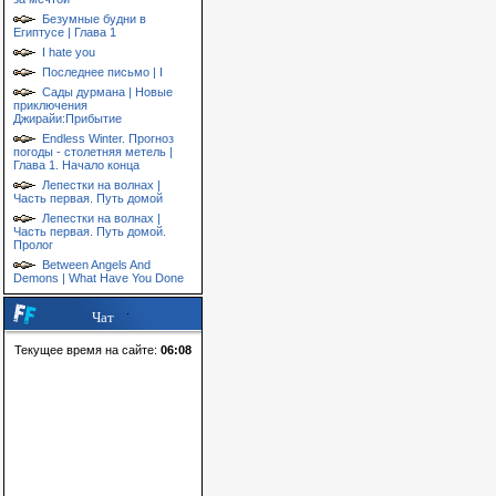
Безумные будни в
Египтусе | Глава 1
I hate you
Последнее письмо | I
Сады дурмана | Новые
приключения
Джирайи:Прибытие
Endless Winter. Прогноз
погоды - столетняя метель |
Глава 1. Начало конца
Лепестки на волнах |
Часть первая. Путь домой
Лепестки на волнах |
Часть первая. Путь домой.
Пролог
Between Angels And
Demons | What Have You Done
Чат
Текущее время на сайте:
06:08