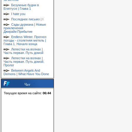
Безумные будни в
Египтусе | Глава 1
I hate you
Последнее письмо | I
Сады дурмана | Новые
приключения
Джирайи:Прибытие
Endless Winter. Прогноз
погоды - столетняя метель |
Глава 1. Начало конца
Лепестки на волнах |
Часть первая. Путь домой
Лепестки на волнах |
Часть первая. Путь домой.
Пролог
Between Angels And
Demons | What Have You Done
Чат
Текущее время на сайте:
06:44