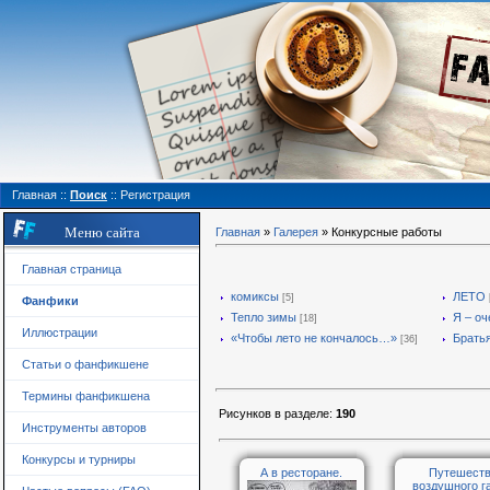
Главная
::
Поиск
::
Регистрация
Меню сайта
Главная
»
Галерея
» Конкурсные работы
Главная страница
комиксы
ЛЕТО
[5]
Фанфики
Тепло зимы
Я – оч
[18]
Иллюстрации
«Чтобы лето не кончалось…»
Брать
[36]
Статьи о фанфикшене
Термины фанфикшена
Рисунков в разделе
:
190
Инструменты авторов
Конкурсы и турниры
А в ресторане.
Путешест
воздушного г