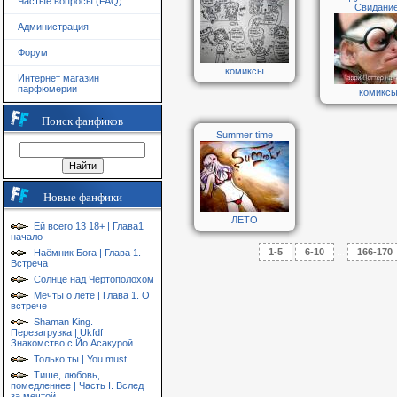
Частые вопросы (FAQ)
Свидание
Администрация
Форум
комиксы
Интернет магазин
парфюмерии
комикс
Поиск фанфиков
Summer time
Новые фанфики
ЛЕТО
Ей всего 13 18+ | Глава1
начало
1-5
6-10
...
166-170
Наёмник Бога | Глава 1.
Встреча
Солнце над Чертополохом
Мечты о лете | Глава 1. О
встрече
Shaman King.
Перезагрузка | Ukfdf
Знакомство с Йо Асакурой
Только ты | You must
Тише, любовь,
помедленнее | Часть I. Вслед
за мечтой