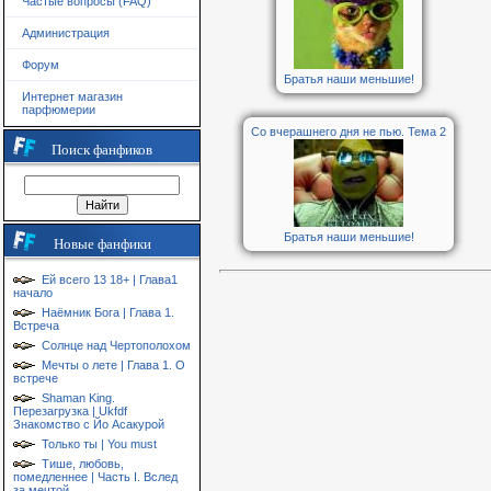
Частые вопросы (FAQ)
Администрация
Форум
Братья наши меньшие!
Интернет магазин
парфюмерии
Со вчерашнего дня не пью. Тема 2
Поиск фанфиков
Братья наши меньшие!
Новые фанфики
Ей всего 13 18+ | Глава1
начало
Наёмник Бога | Глава 1.
Встреча
Солнце над Чертополохом
Мечты о лете | Глава 1. О
встрече
Shaman King.
Перезагрузка | Ukfdf
Знакомство с Йо Асакурой
Только ты | You must
Тише, любовь,
помедленнее | Часть I. Вслед
за мечтой