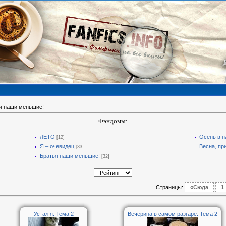
я наши меньшие!
Фэндомы:
ЛЕТО
Осень в 
[12]
Я – очевидец
Весна, пр
[33]
Братья наши меньшие!
[32]
Страницы
:
«Сюда
1
Устал я. Тема 2
Вечерина в самом разгаре. Тема 2