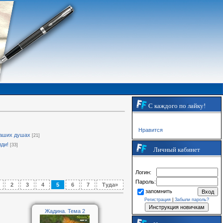
С каждого по лайку!
Нравится
наших душах
[21]
иди!
[33]
Личный кабинет
Логин:
Пароль:
2
3
4
5
6
7
Туда»
запомнить
Регистрация
|
Забыли пароль?
Жадина. Тема 2