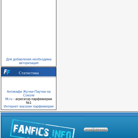
Для добавления необходима
авторизация
Статистика
Антикафе Жучки-Паучки на
Соколе
fifi.ru
- агрегатор парфюмерии
№1
Интернет магазин парфюмерии