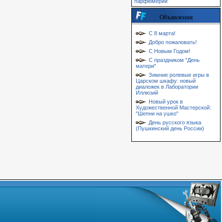
парфюмерии
Объявления
С 8 марта!
Добро пожаловать!
С Новым Годом!
С праздником "День
матери"
Зимние ролевые игры в
Царском шкафу: новый
диаложек в Лаборатории
Иллюзий
Новый урок в
Художественной Мастерской:
"Шепни на ушко"
День русского языка
(Пушкинский день России)