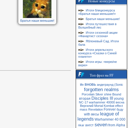
Новые конкурсы
Итоги блицконкурса
«Братья наши меньшие!»
Братья наши меньшие!
Братья наши меньшие!
Итоги путешествия в
Волшебный лес
Итоги сезонной акции
«Фанартист сезона»
Яблоневый Сад. Итоги
бала
Итоги апрельского
конкурса «Сказки о Синей
планете»
Итоги игры: «верю/не
верю»
Топ фраз на FF
вновь
life
андеграунд
(Sonic
forgotten realms
Porcelain
Silver
shine
Bound
Disciples III
вторая
young
NC-17
warhammer 40000
весна
Вергилий
Mortal Kombat
effect
Forever
mass
Revelation
буду
league of
with
весы
legends
Warhammer 40 000
seven
ангст
from
Alpha
nkar