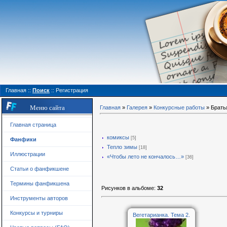
Главная
::
Поиск
::
Регистрация
Меню сайта
Главная
»
Галерея
»
Конкурсные работы
» Брать
Главная страница
комиксы
[5]
Фанфики
Тепло зимы
[18]
Иллюстрации
«Чтобы лето не кончалось…»
[36]
Статьи о фанфикшене
Термины фанфикшена
Рисунков в альбоме
:
32
Инструменты авторов
Конкурсы и турниры
Вегетарианка. Тема 2.