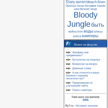
Diary
ангел
bleach
блич
Obvious
безумие
naruto
битва
wind
Beneath
wings
Bloody
Jungle
быть
воды
война
love
алисы
вампиры
алиса
Новое на форуме
Фанфики или
ориджиналы?
Бутылочка на поцелуи
Вопросом на вопрос
Длинные слова
А как относятся ваши
близкие к вашему
писательству?
Предложения по
улучшению сайта
Поиск соавтора
Total users (no banned):
5005
Ry7.ru -
Интернет магазин