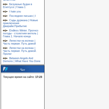
Безумные будни в
Египтусе | Глава 1
I hate you
Последнее письмо | I
Сады дурмана | Новые
приключения
Джирайи:Прибытие
Endless Winter. Прогноз
погоды - столетняя метель |
Глава 1. Начало конца
Лепестки на волнах |
Часть первая. Путь домой
Лепестки на волнах |
Часть первая. Путь домой.
Пролог
Between Angels And
Demons | What Have You Done
Чат
Текущее время на сайте:
17:23