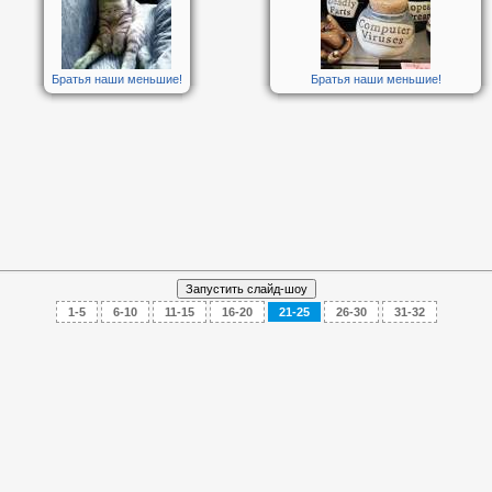
Братья наши меньшие!
Братья наши меньшие!
1-5
6-10
11-15
16-20
21-25
26-30
31-32