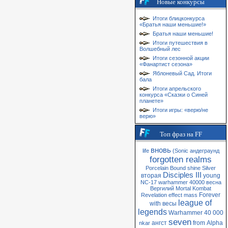
Новые конкурсы
Итоги блицконкурса
«Братья наши меньшие!»
Братья наши меньшие!
Итоги путешествия в
Волшебный лес
Итоги сезонной акции
«Фанартист сезона»
Яблоневый Сад. Итоги
бала
Итоги апрельского
конкурса «Сказки о Синей
планете»
Итоги игры: «верю/не
верю»
Топ фраз на FF
вновь
life
(Sonic
андеграунд
forgotten realms
Porcelain
Bound
shine
Silver
Disciples III
вторая
young
NC-17
warhammer 40000
весна
Вергилий
Mortal Kombat
Forever
Revelation
effect
mass
league of
with
весы
legends
Warhammer 40 000
seven
ангст
from
Alpha
nkar