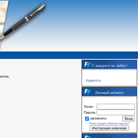
С каждого по лайку!
атель.
Нравится
Личный кабинет
Логин:
Пароль:
запомнить
Регистрация
|
Забыли пароль?