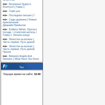
Безумные будни в
Египтусе | Глава 1
I hate you
Последнее письмо | I
Сады дурмана | Новые
приключения
Джирайи:Прибытие
Endless Winter. Прогноз
погоды - столетняя метель |
Глава 1. Начало конца
Лепестки на волнах |
Часть первая. Путь домой
Лепестки на волнах |
Часть первая. Путь домой.
Пролог
Between Angels And
Demons | What Have You Done
Чат
Текущее время на сайте:
10:40