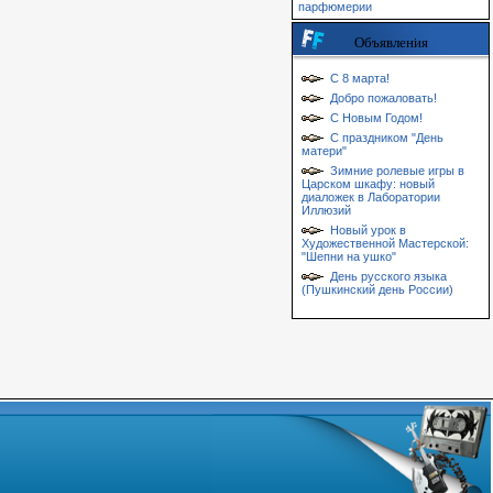
парфюмерии
Объявления
С 8 марта!
Добро пожаловать!
С Новым Годом!
С праздником "День
матери"
Зимние ролевые игры в
Царском шкафу: новый
диаложек в Лаборатории
Иллюзий
Новый урок в
Художественной Мастерской:
"Шепни на ушко"
День русского языка
(Пушкинский день России)