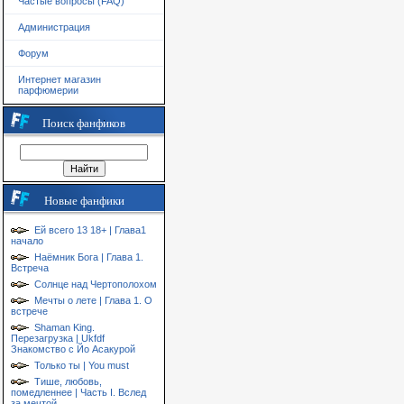
Частые вопросы (FAQ)
Администрация
Форум
Интернет магазин
парфюмерии
Поиск фанфиков
Новые фанфики
Ей всего 13 18+ | Глава1
начало
Наёмник Бога | Глава 1.
Встреча
Солнце над Чертополохом
Мечты о лете | Глава 1. О
встрече
Shaman King.
Перезагрузка | Ukfdf
Знакомство с Йо Асакурой
Только ты | You must
Тише, любовь,
помедленнее | Часть I. Вслед
за мечтой