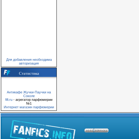
Для добавления необходима
авторизация
Статистика
Антикафе Жучки-Паучки на
Соколе
fifi.ru
- агрегатор парфюмерии
№1
Интернет магазин парфюмерии