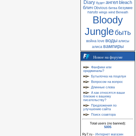
Diary
ангел
bleach
будет
блич
Obvious
безумие
битва
naruto
wings
wind
Beneath
Bloody
Jungle
быть
воды
война
love
алисы
вампиры
алиса
Новое на форуме
Фанфики или
ориджиналы?
Бутылочка на поцелуи
Вопросом на вопрос
Длинные слова
А как относятся ваши
близкие к вашему
писательству?
Предложения по
улучшению сайта
Поиск соавтора
Total users (no banned):
5005
Ry7.ru -
Интернет магазин