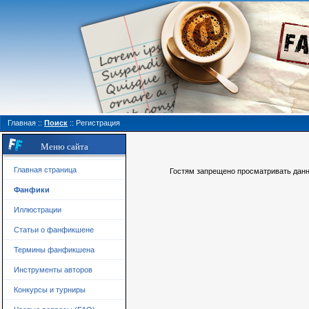
Главная
::
Поиск
::
Регистрация
Меню сайта
Главная страница
Гостям запрещено просматривать данну
Фанфики
Иллюстрации
Статьи о фанфикшене
Термины фанфикшена
Инструменты авторов
Конкурсы и турниры