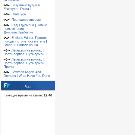
Безумные будни в
Египтусе | Глава 1
I hate you
Последнее письмо | I
Сады дурмана | Новые
приключения
Джирайи:Прибытие
Endless Winter. Прогноз
погоды - столетняя метель |
Глава 1. Начало конца
Лепестки на волнах |
Часть первая. Путь домой
Лепестки на волнах |
Часть первая. Путь домой.
Пролог
Between Angels And
Demons | What Have You Done
Чат
Текущее время на сайте:
12:46