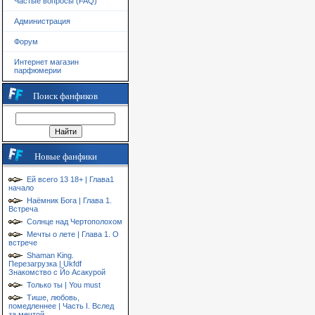
Частые вопросы (FAQ)
Администрация
Форум
Интернет магазин
парфюмерии
Поиск фанфиков
Новые фанфики
Ей всего 13 18+ | Глава1
начало
Наёмник Бога | Глава 1.
Встреча
Солнце над Чертополохом
Мечты о лете | Глава 1. О
встрече
Shaman King.
Перезагрузка | Ukfdf
Знакомство с Йо Асакурой
Только ты | You must
Тише, любовь,
помедленнее | Часть I. Вслед
за мечтой