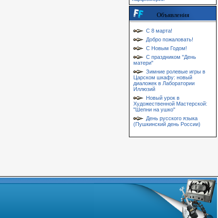
Объявления
С 8 марта!
Добро пожаловать!
С Новым Годом!
С праздником "День
матери"
Зимние ролевые игры в
Царском шкафу: новый
диаложек в Лаборатории
Иллюзий
Новый урок в
Художественной Мастерской:
"Шепни на ушко"
День русского языка
(Пушкинский день России)