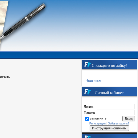
С каждого по лайку!
атель.
Нравится
Личный кабинет
Логин:
Пароль:
запомнить
Регистрация
|
Забыли пароль?