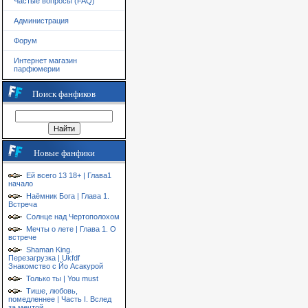
Частые вопросы (FAQ)
Администрация
Форум
Интернет магазин
парфюмерии
Поиск фанфиков
Новые фанфики
Ей всего 13 18+ | Глава1
начало
Наёмник Бога | Глава 1.
Встреча
Солнце над Чертополохом
Мечты о лете | Глава 1. О
встрече
Shaman King.
Перезагрузка | Ukfdf
Знакомство с Йо Асакурой
Только ты | You must
Тише, любовь,
помедленнее | Часть I. Вслед
за мечтой