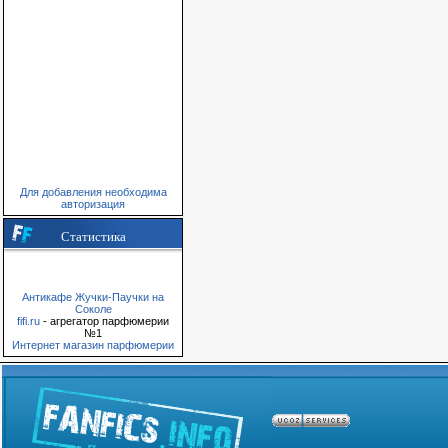
Для добавления необходима
авторизация
Статистика
Антикафе Жучки-Паучки на
Соколе
fifi.ru
- агрегатор парфюмерии
№1
Интернет магазин парфюмерии