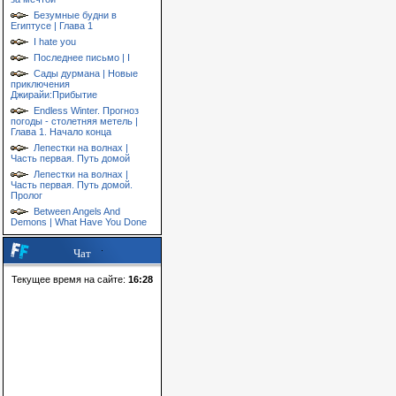
Безумные будни в
Египтусе | Глава 1
I hate you
Последнее письмо | I
Сады дурмана | Новые
приключения
Джирайи:Прибытие
Endless Winter. Прогноз
погоды - столетняя метель |
Глава 1. Начало конца
Лепестки на волнах |
Часть первая. Путь домой
Лепестки на волнах |
Часть первая. Путь домой.
Пролог
Between Angels And
Demons | What Have You Done
Чат
Текущее время на сайте:
16:28