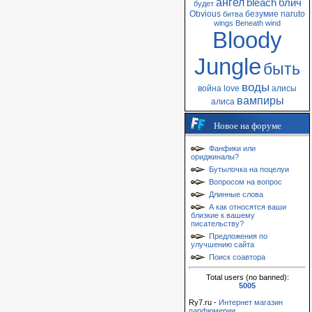
ангел
bleach
блич
будет
Obvious
безумие
naruto
битва
wings
Beneath
wind
Bloody
Jungle
быть
воды
война
love
алисы
вампиры
алиса
Новое на форуме
Фанфики или
ориджиналы?
Бутылочка на поцелуи
Вопросом на вопрос
Длинные слова
А как относятся ваши
близкие к вашему
писательству?
Предложения по
улучшению сайта
Поиск соавтора
Total users (no banned):
5005
Ry7.ru -
Интернет магазин
парфюмерии