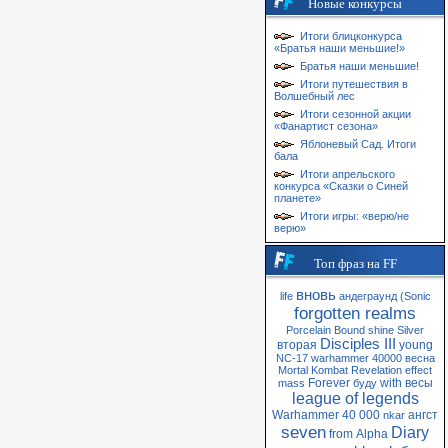
Новые конкурсы
Итоги блицконкурса
«Братья наши меньшие!»
Братья наши меньшие!
Итоги путешествия в
Волшебный лес
Итоги сезонной акции
«Фанартист сезона»
Яблоневый Сад. Итоги
бала
Итоги апрельского
конкурса «Сказки о Синей
планете»
Итоги игры: «верю/не
верю»
Топ фраз на FF
вновь
life
андеграунд
(Sonic
forgotten realms
Porcelain
Bound
shine
Silver
Disciples III
вторая
young
NC-17
warhammer 40000
весна
Mortal Kombat
Revelation
effect
Forever
with
весы
mass
буду
league of legends
Warhammer 40 000
ангст
nkar
seven
Diary
from
Alpha