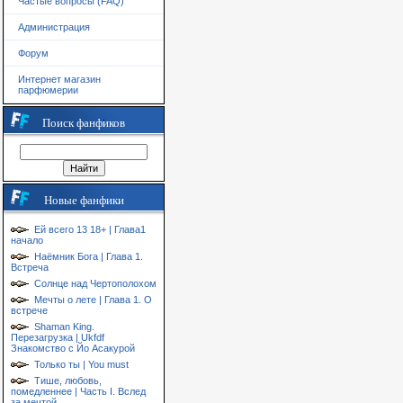
Частые вопросы (FAQ)
Администрация
Форум
Интернет магазин
парфюмерии
Поиск фанфиков
Новые фанфики
Ей всего 13 18+ | Глава1
начало
Наёмник Бога | Глава 1.
Встреча
Солнце над Чертополохом
Мечты о лете | Глава 1. О
встрече
Shaman King.
Перезагрузка | Ukfdf
Знакомство с Йо Асакурой
Только ты | You must
Тише, любовь,
помедленнее | Часть I. Вслед
за мечтой