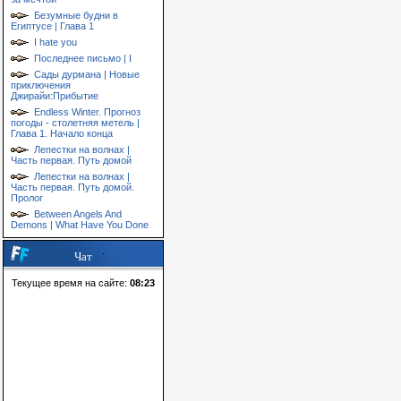
Безумные будни в
Египтусе | Глава 1
I hate you
Последнее письмо | I
Сады дурмана | Новые
приключения
Джирайи:Прибытие
Endless Winter. Прогноз
погоды - столетняя метель |
Глава 1. Начало конца
Лепестки на волнах |
Часть первая. Путь домой
Лепестки на волнах |
Часть первая. Путь домой.
Пролог
Between Angels And
Demons | What Have You Done
Чат
Текущее время на сайте:
08:23