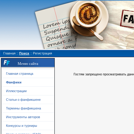
Главная
::
Поиск
::
Регистрация
Меню сайта
Главная страница
Гостям запрещено просматривать данну
Фанфики
Иллюстрации
Статьи о фанфикшене
Термины фанфикшена
Инструменты авторов
Конкурсы и турниры