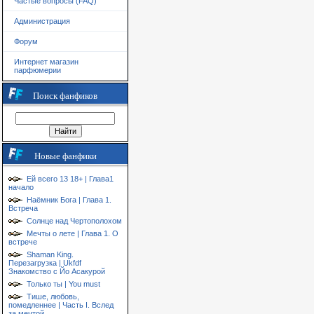
Частые вопросы (FAQ)
Администрация
Форум
Интернет магазин
парфюмерии
Поиск фанфиков
Новые фанфики
Ей всего 13 18+ | Глава1
начало
Наёмник Бога | Глава 1.
Встреча
Солнце над Чертополохом
Мечты о лете | Глава 1. О
встрече
Shaman King.
Перезагрузка | Ukfdf
Знакомство с Йо Асакурой
Только ты | You must
Тише, любовь,
помедленнее | Часть I. Вслед
за мечтой