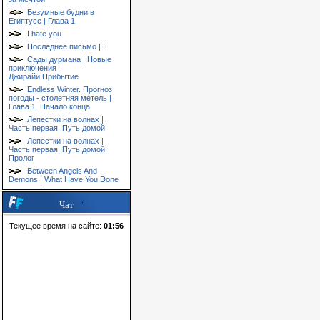
Безумные будни в
Египтусе | Глава 1
I hate you
Последнее письмо | I
Сады дурмана | Новые
приключения
Джирайи:Прибытие
Endless Winter. Прогноз
погоды - столетняя метель |
Глава 1. Начало конца
Лепестки на волнах |
Часть первая. Путь домой
Лепестки на волнах |
Часть первая. Путь домой.
Пролог
Between Angels And
Demons | What Have You Done
Чат
Текущее время на сайте:
01:56