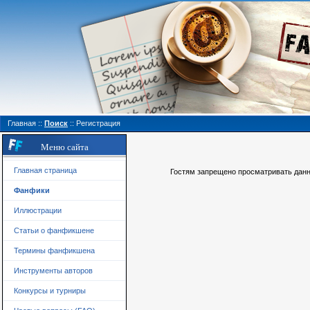
Главная
::
Поиск
::
Регистрация
Меню сайта
Главная страница
Гостям запрещено просматривать данну
Фанфики
Иллюстрации
Статьи о фанфикшене
Термины фанфикшена
Инструменты авторов
Конкурсы и турниры