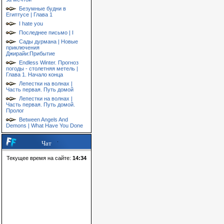
Безумные будни в
Египтусе | Глава 1
I hate you
Последнее письмо | I
Сады дурмана | Новые
приключения
Джирайи:Прибытие
Endless Winter. Прогноз
погоды - столетняя метель |
Глава 1. Начало конца
Лепестки на волнах |
Часть первая. Путь домой
Лепестки на волнах |
Часть первая. Путь домой.
Пролог
Between Angels And
Demons | What Have You Done
Чат
Текущее время на сайте:
14:34