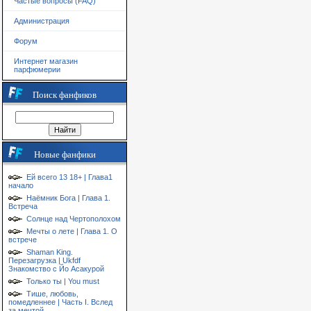
Частые вопросы (FAQ)
Администрация
Форум
Интернет магазин
парфюмерии
Поиск фанфиков
Новые фанфики
Ей всего 13 18+ | Глава1
начало
Наёмник Бога | Глава 1.
Встреча
Солнце над Чертополохом
Мечты о лете | Глава 1. О
встрече
Shaman King.
Перезагрузка | Ukfdf
Знакомство с Йо Асакурой
Только ты | You must
Тише, любовь,
помедленнее | Часть I. Вслед
за мечтой