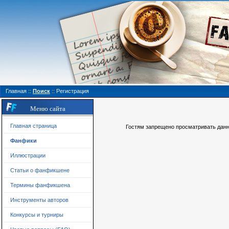
Главная
::
Поиск
::
Регистрация
Меню сайта
Главная страница
Гостям запрещено просматривать данну
Фанфики
Иллюстрации
Статьи о фанфикшене
Термины фанфикшена
Инструменты авторов
Конкурсы и турниры