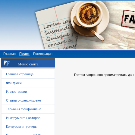
Главная
::
Поиск
::
Регистрация
Меню сайта
Главная страница
Гостям запрещено просматривать данну
Фанфики
Иллюстрации
Статьи о фанфикшене
Термины фанфикшена
Инструменты авторов
Конкурсы и турниры