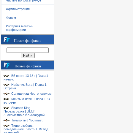
Частые вопросы (FAQ)
Администрация
Форум
Интернет магазин
парфюмерии
Поиск фанфиков
Новые фанфики
Ей всего 13 18+ | Глава1
начало
Наёмник Бога | Глава 1.
Встреча
Солнце над Чертополохом
Мечты о лете | Глава 1. О
встрече
Shaman King.
Перезагрузка | Ukfdf
Знакомство с Йо Асакурой
Только ты | You must
Тише, любовь,
помедленнее | Часть I. Вслед
за мечтой