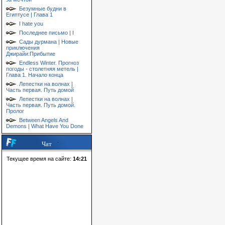
Безумные будни в
Египтусе | Глава 1
I hate you
Последнее письмо | I
Сады дурмана | Новые
приключения
Джирайи:Прибытие
Endless Winter. Прогноз
погоды - столетняя метель |
Глава 1. Начало конца
Лепестки на волнах |
Часть первая. Путь домой
Лепестки на волнах |
Часть первая. Путь домой.
Пролог
Between Angels And
Demons | What Have You Done
Чат
Текущее время на сайте:
14:21