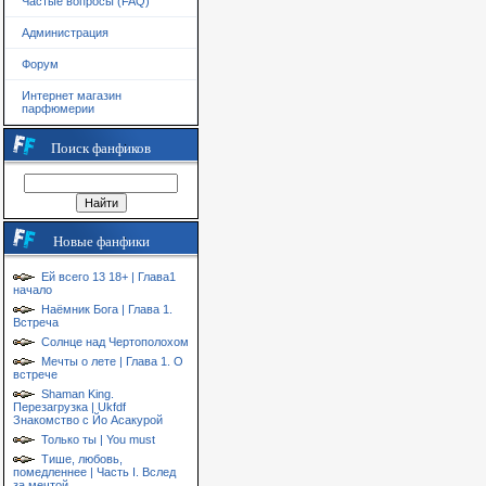
Частые вопросы (FAQ)
Администрация
Форум
Интернет магазин
парфюмерии
Поиск фанфиков
Новые фанфики
Ей всего 13 18+ | Глава1
начало
Наёмник Бога | Глава 1.
Встреча
Солнце над Чертополохом
Мечты о лете | Глава 1. О
встрече
Shaman King.
Перезагрузка | Ukfdf
Знакомство с Йо Асакурой
Только ты | You must
Тише, любовь,
помедленнее | Часть I. Вслед
за мечтой