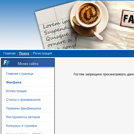
Главная
::
Поиск
::
Регистрация
Меню сайта
Главная страница
Гостям запрещено просматривать данну
Фанфики
Иллюстрации
Статьи о фанфикшене
Термины фанфикшена
Инструменты авторов
Конкурсы и турниры