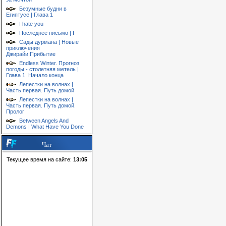
Безумные будни в
Египтусе | Глава 1
I hate you
Последнее письмо | I
Сады дурмана | Новые
приключения
Джирайи:Прибытие
Endless Winter. Прогноз
погоды - столетняя метель |
Глава 1. Начало конца
Лепестки на волнах |
Часть первая. Путь домой
Лепестки на волнах |
Часть первая. Путь домой.
Пролог
Between Angels And
Demons | What Have You Done
Чат
Текущее время на сайте:
13:05