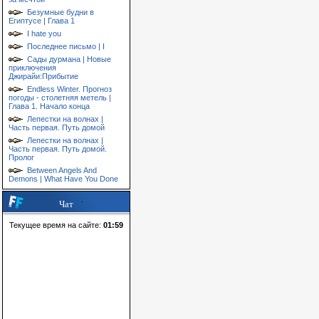
Безумные будни в
Египтусе | Глава 1
I hate you
Последнее письмо | I
Сады дурмана | Новые
приключения
Джирайи:Прибытие
Endless Winter. Прогноз
погоды - столетняя метель |
Глава 1. Начало конца
Лепестки на волнах |
Часть первая. Путь домой
Лепестки на волнах |
Часть первая. Путь домой.
Пролог
Between Angels And
Demons | What Have You Done
Чат
Текущее время на сайте:
01:59