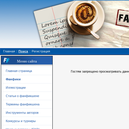
Главная
::
Поиск
::
Регистрация
Меню сайта
Главная страница
Гостям запрещено просматривать данну
Фанфики
Иллюстрации
Статьи о фанфикшене
Термины фанфикшена
Инструменты авторов
Конкурсы и турниры