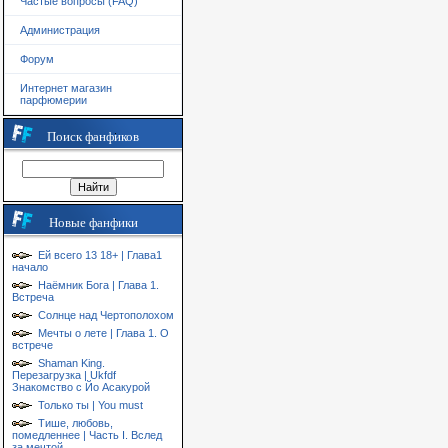
Частые вопросы (FAQ)
Администрация
Форум
Интернет магазин
парфюмерии
Поиск фанфиков
Новые фанфики
Ей всего 13 18+ | Глава1
начало
Наёмник Бога | Глава 1.
Встреча
Солнце над Чертополохом
Мечты о лете | Глава 1. О
встрече
Shaman King.
Перезагрузка | Ukfdf
Знакомство с Йо Асакурой
Только ты | You must
Тише, любовь,
помедленнее | Часть I. Вслед
за мечтой