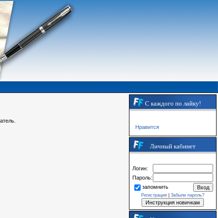
С каждого по лайку!
атель.
Нравится
Личный кабинет
Логин:
Пароль:
запомнить
Регистрация
|
Забыли пароль?