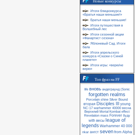
Новые конкурсы
Итоги блицконкурса
«Братья наши меньшие!»
Братья наши меньшие!
Итоги путешествия в
Волшебный лес
Итоги сезонной акции
«Фанартист сезона»
Яблоневый Сад. Итоги
бала
Итоги апрельского
конкурса «Сказки о Синей
планете»
Итоги игры: «верю/не
верю»
Топ фраз на FF
вновь
life
андеграунд
(Sonic
forgotten realms
Porcelain
shine
Silver
Bound
Disciples III
вторая
young
NC-17
warhammer 40000
весна
Вергилий
Mortal Kombat
effect
Forever
Revelation
mass
буду
league of
with
весы
legends
Warhammer 40 000
seven
ангст
from
Alpha
nkar