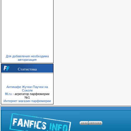
Для добавления необходима
авторизация
Статистика
Антикафе Жучки-Паучки на
Соколе
fifi.ru
- агрегатор парфюмерии
№1
Интернет магазин парфюмерии