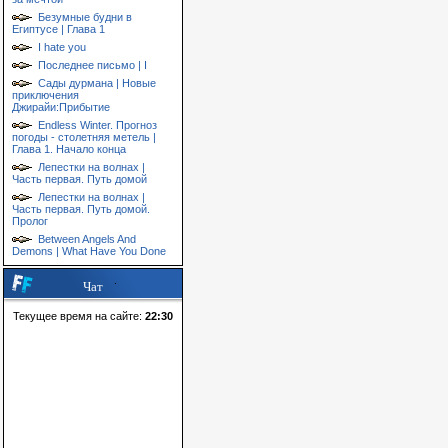
Безумные будни в
Египтусе | Глава 1
I hate you
Последнее письмо | I
Сады дурмана | Новые
приключения
Джирайи:Прибытие
Endless Winter. Прогноз
погоды - столетняя метель |
Глава 1. Начало конца
Лепестки на волнах |
Часть первая. Путь домой
Лепестки на волнах |
Часть первая. Путь домой.
Пролог
Between Angels And
Demons | What Have You Done
Чат
Текущее время на сайте:
22:30