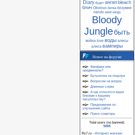
Diary
ангел
bleach
будет
блич
Obvious
безумие
битва
naruto
wind
wings
Bloody
Jungle
быть
воды
война
love
алисы
вампиры
алиса
Новое на форуме
Фанфики или
ориджиналы?
Бутылочка на поцелуи
Вопросом на вопрос
Длинные слова
А как относятся ваши
близкие к вашему
писательству?
Предложения по
улучшению сайта
Поиск соавтора
Total users (no banned):
5005
Ry7.ru -
Интернет магазин