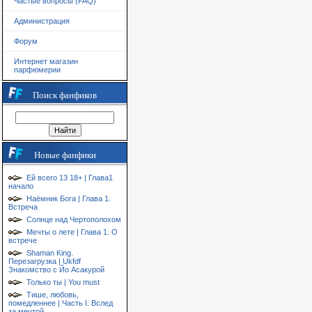
Частые вопросы (FAQ)
Администрация
Форум
Интернет магазин
парфюмерии
Поиск фанфиков
Новые фанфики
Ей всего 13 18+ | Глава1
начало
Наёмник Бога | Глава 1.
Встреча
Солнце над Чертополохом
Мечты о лете | Глава 1. О
встрече
Shaman King.
Перезагрузка | Ukfdf
Знакомство с Йо Асакурой
Только ты | You must
Тише, любовь,
помедленнее | Часть I. Вслед
за мечтой