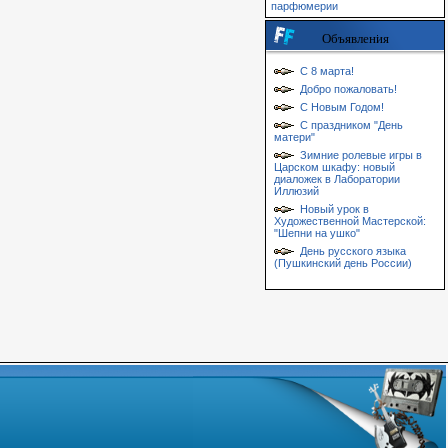
парфюмерии
Объявления
С 8 марта!
Добро пожаловать!
С Новым Годом!
С праздником "День
матери"
Зимние ролевые игры в
Царском шкафу: новый
диаложек в Лаборатории
Иллюзий
Новый урок в
Художественной Мастерской:
"Шепни на ушко"
День русского языка
(Пушкинский день России)