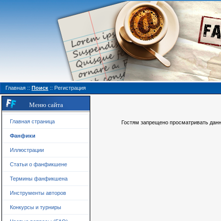
Главная
::
Поиск
::
Регистрация
Меню сайта
Главная страница
Гостям запрещено просматривать данну
Фанфики
Иллюстрации
Статьи о фанфикшене
Термины фанфикшена
Инструменты авторов
Конкурсы и турниры