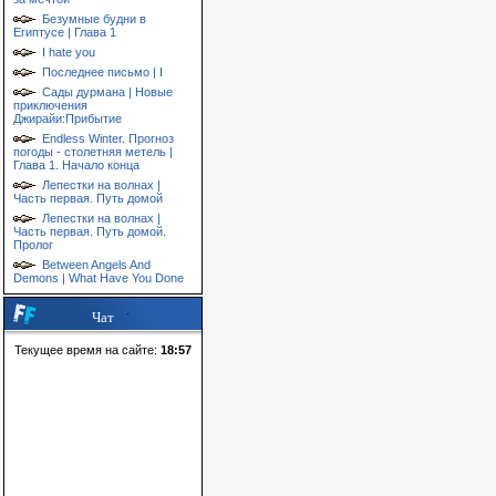
Безумные будни в
Египтусе | Глава 1
I hate you
Последнее письмо | I
Сады дурмана | Новые
приключения
Джирайи:Прибытие
Endless Winter. Прогноз
погоды - столетняя метель |
Глава 1. Начало конца
Лепестки на волнах |
Часть первая. Путь домой
Лепестки на волнах |
Часть первая. Путь домой.
Пролог
Between Angels And
Demons | What Have You Done
Чат
Текущее время на сайте:
18:57