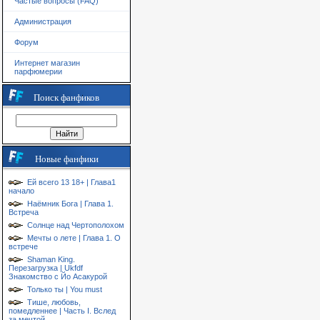
Частые вопросы (FAQ)
Администрация
Форум
Интернет магазин
парфюмерии
Поиск фанфиков
Новые фанфики
Ей всего 13 18+ | Глава1
начало
Наёмник Бога | Глава 1.
Встреча
Солнце над Чертополохом
Мечты о лете | Глава 1. О
встрече
Shaman King.
Перезагрузка | Ukfdf
Знакомство с Йо Асакурой
Только ты | You must
Тише, любовь,
помедленнее | Часть I. Вслед
за мечтой