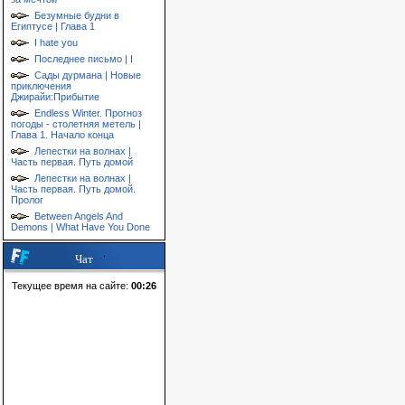
Безумные будни в
Египтусе | Глава 1
I hate you
Последнее письмо | I
Сады дурмана | Новые
приключения
Джирайи:Прибытие
Endless Winter. Прогноз
погоды - столетняя метель |
Глава 1. Начало конца
Лепестки на волнах |
Часть первая. Путь домой
Лепестки на волнах |
Часть первая. Путь домой.
Пролог
Between Angels And
Demons | What Have You Done
Чат
Текущее время на сайте:
00:26