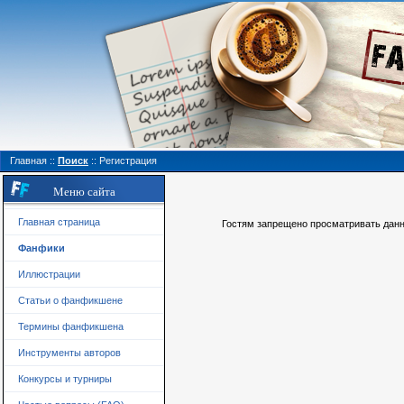
Главная
::
Поиск
::
Регистрация
Меню сайта
Главная страница
Гостям запрещено просматривать данну
Фанфики
Иллюстрации
Статьи о фанфикшене
Термины фанфикшена
Инструменты авторов
Конкурсы и турниры