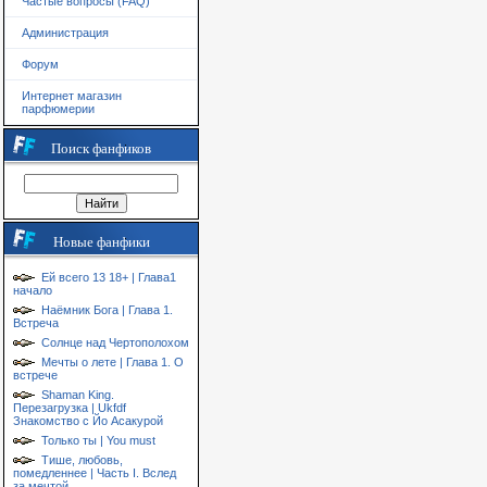
Частые вопросы (FAQ)
Администрация
Форум
Интернет магазин
парфюмерии
Поиск фанфиков
Новые фанфики
Ей всего 13 18+ | Глава1
начало
Наёмник Бога | Глава 1.
Встреча
Солнце над Чертополохом
Мечты о лете | Глава 1. О
встрече
Shaman King.
Перезагрузка | Ukfdf
Знакомство с Йо Асакурой
Только ты | You must
Тише, любовь,
помедленнее | Часть I. Вслед
за мечтой