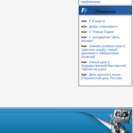
парфюмерии
Объявления
С 8 марта!
Добро пожаловать!
С Новым Годом!
С праздником "День
матери"
Зимние ролевые игры в
Царском шкафу: новый
диаложек в Лаборатории
Иллюзий
Новый урок в
Художественной Мастерской:
"Шепни на ушко"
День русского языка
(Пушкинский день России)