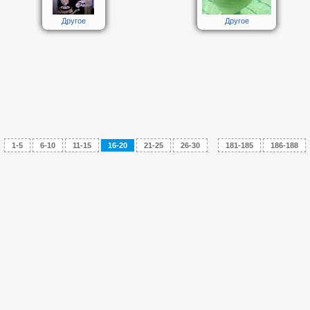
Другое
Другое
1-5
6-10
11-15
16-20
21-25
26-30
...
181-185
186-188