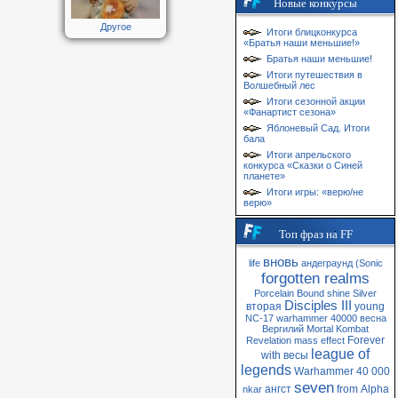
Новые конкурсы
Другое
Итоги блицконкурса
«Братья наши меньшие!»
Братья наши меньшие!
Итоги путешествия в
Волшебный лес
Итоги сезонной акции
«Фанартист сезона»
Яблоневый Сад. Итоги
бала
Итоги апрельского
конкурса «Сказки о Синей
планете»
Итоги игры: «верю/не
верю»
Топ фраз на FF
вновь
life
андеграунд
(Sonic
forgotten realms
Porcelain
Bound
shine
Silver
Disciples III
вторая
young
NC-17
warhammer 40000
весна
Вергилий
Mortal Kombat
Forever
Revelation
mass
effect
league of
with
весы
legends
Warhammer 40 000
seven
ангст
from
Alpha
nkar