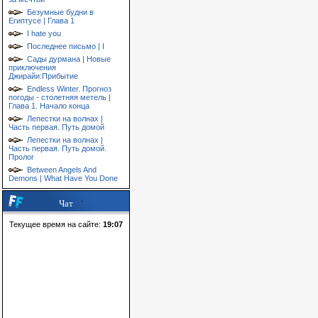
Безумные будни в
Египтусе | Глава 1
I hate you
Последнее письмо | I
Сады дурмана | Новые
приключения
Джирайи:Прибытие
Endless Winter. Прогноз
погоды - столетняя метель |
Глава 1. Начало конца
Лепестки на волнах |
Часть первая. Путь домой
Лепестки на волнах |
Часть первая. Путь домой.
Пролог
Between Angels And
Demons | What Have You Done
Чат
Текущее время на сайте:
19:07