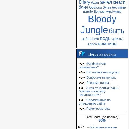
Diary
ангел
bleach
будет
блич
Obvious
безумие
битва
naruto
Beneath
wind
wings
Bloody
Jungle
быть
воды
война
love
алисы
вампиры
алиса
Новое на форуме
Фанфики или
ориджиналы?
Бутылочка на поцелуи
Вопросом на вопрос
Длинные слова
А как относятся ваши
близкие к вашему
писательству?
Предложения по
улучшению сайта
Поиск соавтора
Total users (no banned):
5005
Ry7.ru -
Интернет магазин