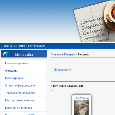
Главная
::
Поиск
::
Регистрация
Меню сайта
Главная
»
Галерея
» Рисунки
Главная страница
Живопись
[46]
Фанфики
Иллюстрации
Статьи о фанфикшене
Рисунков в разделе
:
188
Термины фанфикшена
-3q2Vj6z5jg
Инструменты авторов
Конкурсы и турниры