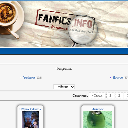
Фэндомы:
Графика
Другое
[102]
[40
Страницы
:
«Сюда
1
2
UMynxAyPomY
Интерес