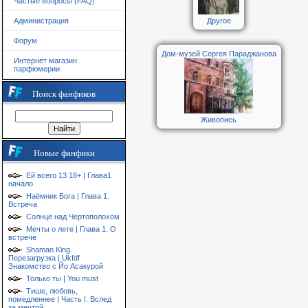
Частые вопросы (FAQ)
Другое
Администрация
Форум
Дом-музей Сергея Параджанова
Интернет магазин
парфюмерии
Поиск фанфиков
Живопись
Новые фанфики
Ей всего 13 18+ | Глава1
начало
Наёмник Бога | Глава 1.
Встреча
Солнце над Чертополохом
Мечты о лете | Глава 1. О
встрече
Shaman King.
Перезагрузка | Ukfdf
Знакомство с Йо Асакурой
Только ты | You must
Тише, любовь,
помедленнее | Часть I. Вслед
за мечтой