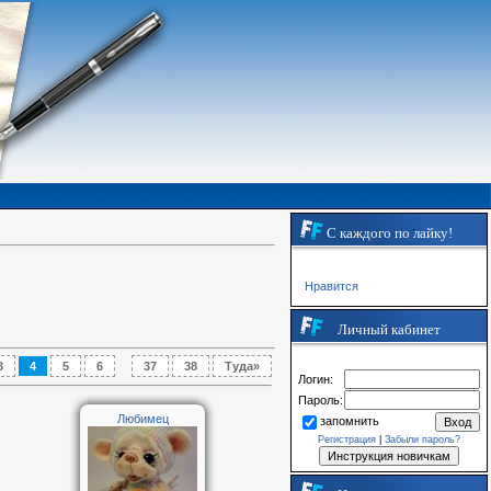
С каждого по лайку!
Нравится
]
Личный кабинет
3
4
5
6
...
37
38
Туда»
Логин:
Пароль:
Любимец
запомнить
Регистрация
|
Забыли пароль?