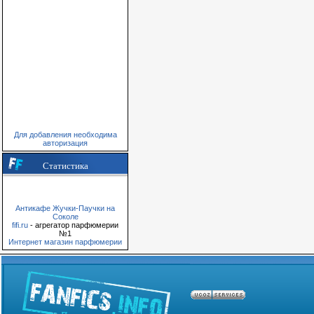
Для добавления необходима
авторизация
Статистика
Антикафе Жучки-Паучки на
Соколе
fifi.ru
- агрегатор парфюмерии
№1
Интернет магазин парфюмерии