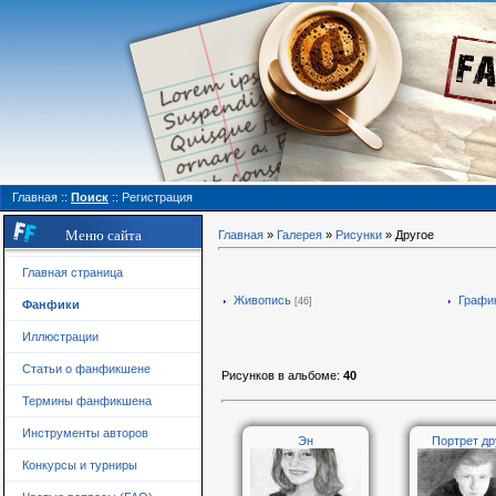
Главная
::
Поиск
::
Регистрация
Меню сайта
Главная
»
Галерея
»
Рисунки
» Другое
Главная страница
Живопись
Графи
[46]
Фанфики
Иллюстрации
Статьи о фанфикшене
Рисунков в альбоме
:
40
Термины фанфикшена
Инструменты авторов
Эн
Портрет др
Конкурсы и турниры