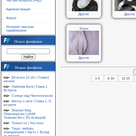
Частые вопросы (FAQ)
Администрация
Другое
Другое
Форум
Интернет магазин
Эскиз
парфюмерии
Поиск фанфиков
Другое
Новые фанфики
Ей всего 13 18+ | Глава1
1-5
6-10
11-15
начало
Наёмник Бога | Глава 1.
Встреча
Солнце над Чертополохом
Мечты о лете | Глава 1. О
встрече
Shaman King.
Перезагрузка | Ukfdf
Знакомство с Йо Асакурой
Только ты | You must
Тише, любовь,
помедленнее | Часть I. Вслед
за мечтой