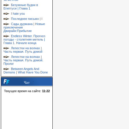
Безумные будни в
Египтусе | Глава 1
I hate you
Последнее письмо | I
Сады дурмана | Новые
приключения
Джирайи:Прибытие
Endless Winter. Прогноз
погоды - столетняя метель |
Глава 1. Начало конца
Лепестки на волнах |
Часть первая. Путь домой
Лепестки на волнах |
Часть первая. Путь домой.
Пролог
Between Angels And
Demons | What Have You Done
Чат
Текущее время на сайте:
11:22