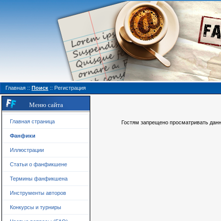
Главная
::
Поиск
::
Регистрация
Меню сайта
Главная страница
Гостям запрещено просматривать данну
Фанфики
Иллюстрации
Статьи о фанфикшене
Термины фанфикшена
Инструменты авторов
Конкурсы и турниры