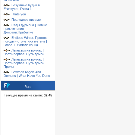
Безумные будни в
Египтусе | Глава 1
I hate you
Последнее письмо | I
Сады дурмана | Новые
приключения
Джирайи:Прибытие
Endless Winter. Прогноз
погоды - столетняя метель |
Глава 1. Начало конца
Лепестки на волнах |
Часть первая. Путь домой
Лепестки на волнах |
Часть первая. Путь домой.
Пролог
Between Angels And
Demons | What Have You Done
Чат
Текущее время на сайте:
02:45