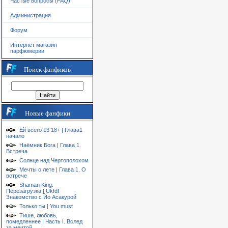
Частые вопросы (FAQ)
Администрация
Форум
Интернет магазин
парфюмерии
Поиск фанфиков
Новые фанфики
Ей всего 13 18+ | Глава1
начало
Наёмник Бога | Глава 1.
Встреча
Солнце над Чертополохом
Мечты о лете | Глава 1. О
встрече
Shaman King.
Перезагрузка | Ukfdf
Знакомство с Йо Асакурой
Только ты | You must
Тише, любовь,
помедленнее | Часть I. Вслед
за мечтой