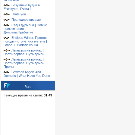
Безумные будни в
Египтусе | Глава 1
I hate you
Последнее письмо | I
Сады дурмана | Новые
приключения
Джирайи:Прибытие
Endless Winter. Прогноз
погоды - столетняя метель |
Глава 1. Начало конца
Лепестки на волнах |
Часть первая. Путь домой
Лепестки на волнах |
Часть первая. Путь домой.
Пролог
Between Angels And
Demons | What Have You Done
Чат
Текущее время на сайте:
01:49