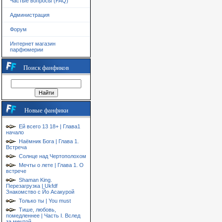
Частые вопросы (FAQ)
Администрация
Форум
Интернет магазин
парфюмерии
Поиск фанфиков
Новые фанфики
Ей всего 13 18+ | Глава1
начало
Наёмник Бога | Глава 1.
Встреча
Солнце над Чертополохом
Мечты о лете | Глава 1. О
встрече
Shaman King.
Перезагрузка | Ukfdf
Знакомство с Йо Асакурой
Только ты | You must
Тише, любовь,
помедленнее | Часть I. Вслед
за мечтой