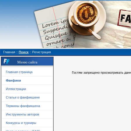
Главная
::
Поиск
::
Регистрация
Меню сайта
Главная страница
Гостям запрещено просматривать данну
Фанфики
Иллюстрации
Статьи о фанфикшене
Термины фанфикшена
Инструменты авторов
Конкурсы и турниры