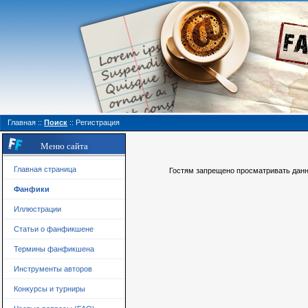
Главная
::
Поиск
::
Регистрация
Меню сайта
Главная страница
Гостям запрещено просматривать данну
Фанфики
Иллюстрации
Статьи о фанфикшене
Термины фанфикшена
Инструменты авторов
Конкурсы и турниры