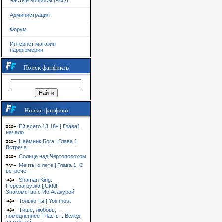
Частые вопросы (FAQ)
Администрация
Форум
Интернет магазин
парфюмерии
Поиск фанфиков
Новые фанфики
Ей всего 13 18+ | Глава1
начало
Наёмник Бога | Глава 1.
Встреча
Солнце над Чертополохом
Мечты о лете | Глава 1. О
встрече
Shaman King.
Перезагрузка | Ukfdf
Знакомство с Йо Асакурой
Только ты | You must
Тише, любовь,
помедленнее | Часть I. Вслед
за мечтой