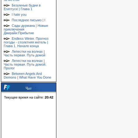
Безумные будни в
Египтусе | Глава 1
I hate you
Последнее письмо | I
Сады дурмана | Новые
приключения
Джирайи:Прибытие
Endless Winter. Прогноз
погоды - столетняя метель |
Глава 1. Начало конца
Лепестки на волнах |
Часть первая. Путь домой
Лепестки на волнах |
Часть первая. Путь домой.
Пролог
Between Angels And
Demons | What Have You Done
Чат
Текущее время на сайте:
20:42