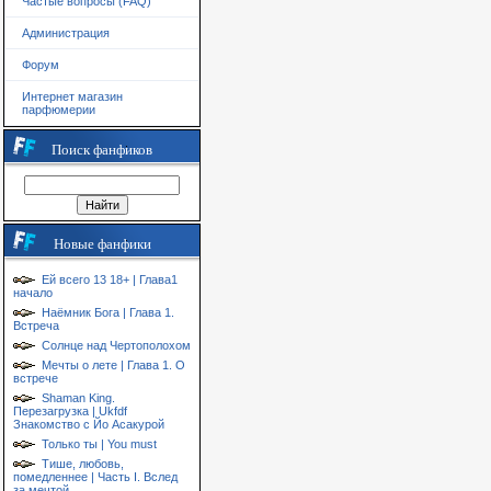
Частые вопросы (FAQ)
Администрация
Форум
Интернет магазин
парфюмерии
Поиск фанфиков
Новые фанфики
Ей всего 13 18+ | Глава1
начало
Наёмник Бога | Глава 1.
Встреча
Солнце над Чертополохом
Мечты о лете | Глава 1. О
встрече
Shaman King.
Перезагрузка | Ukfdf
Знакомство с Йо Асакурой
Только ты | You must
Тише, любовь,
помедленнее | Часть I. Вслед
за мечтой