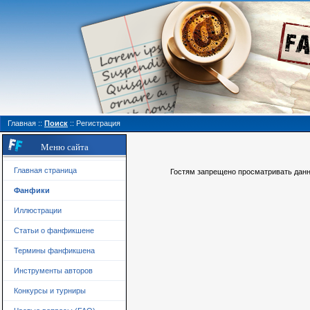
Главная
::
Поиск
::
Регистрация
Меню сайта
Главная страница
Гостям запрещено просматривать данну
Фанфики
Иллюстрации
Статьи о фанфикшене
Термины фанфикшена
Инструменты авторов
Конкурсы и турниры