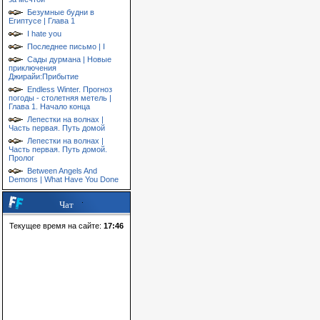
Безумные будни в
Египтусе | Глава 1
I hate you
Последнее письмо | I
Сады дурмана | Новые
приключения
Джирайи:Прибытие
Endless Winter. Прогноз
погоды - столетняя метель |
Глава 1. Начало конца
Лепестки на волнах |
Часть первая. Путь домой
Лепестки на волнах |
Часть первая. Путь домой.
Пролог
Between Angels And
Demons | What Have You Done
Чат
Текущее время на сайте:
17:46